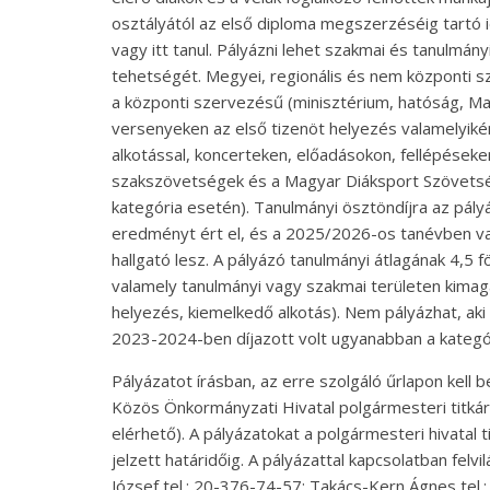
osztályától az első diploma megszerzéséig tartó i
vagy itt tanul. Pályázni lehet szakmai és tanulmá
tehetségét. Megyei, regionális és nem központi s
a központi szervezésű (minisztérium, hatóság, M
versenyeken az első tizenöt helyezés valamelyik
alkotással, koncerteken, előadásokon, fellépések
szakszövetségek és a Magyar Diáksport Szövetség
kategória esetén). Tanulmányi ösztöndíjra az pály
eredményt ért el, és a 2025/2026-os tanévben val
hallgató lesz. A pályázó tanulmányi átlagának 4,5 
valamely tanulmányi vagy szakmai területen kimaga
helyezés, kiemelkedő alkotás). Nem pályázhat, aki
2023-2024-ben díjazott volt ugyanabban a kategó
Pályázatot írásban, az erre szolgáló űrlapon kell b
Közös Önkormányzati Hivatal polgármesteri titkár
elérhető). A pályázatokat a polgármesteri hivatal 
jelzett határidőig. A pályázattal kapcsolatban fel
József tel.: 20-376-74-57; Takács-Kern Ágnes tel.