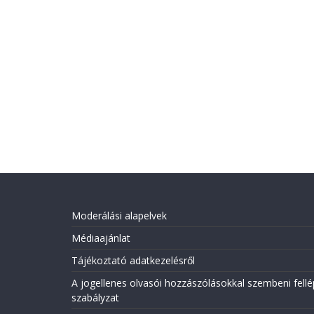
Moderálási alapelvek
Médiaajánlat
Tájékoztató adatkezelésről
A jogellenes olvasói hozzászólásokkal szembeni fellé
szabályzat