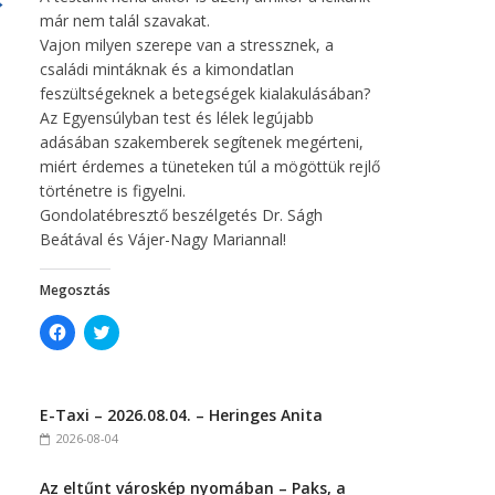
→
már nem talál szavakat.
Vajon milyen szerepe van a stressznek, a
családi mintáknak és a kimondatlan
feszültségeknek a betegségek kialakulásában?
Az Egyensúlyban test és lélek legújabb
adásában szakemberek segítenek megérteni,
miért érdemes a tüneteken túl a mögöttük rejlő
történetre is figyelni.
Gondolatébresztő beszélgetés Dr. Ságh
Beátával és Vájer-Nagy Mariannal!
Megosztás
C
C
l
l
i
i
c
c
k
k
t
t
E-Taxi – 2026.08.04. – Heringes Anita
o
o
s
s
2026-08-04
h
h
a
a
r
r
Az eltűnt városkép nyomában – Paks, a
e
e