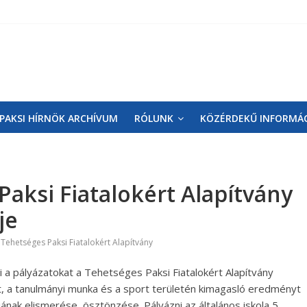
PAKSI HÍRNÖK ARCHÍVUM
RÓLUNK
KÖZÉRDEKŰ INFORMÁ
Paksi Fiatalokért Alapítvány
je
,
Tehetséges Paksi Fiatalokért Alapítvány
 a pályázatokat a Tehetséges Paksi Fiatalokért Alapítvány
zet, a tanulmányi munka és a sport területén kimagasló eredményt
jának elismerése, ösztönzése. Pályázni az általános iskola 5.