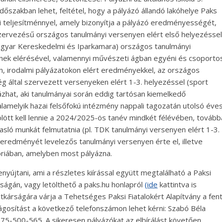
dőszakban lehet, feltétel, hogy a pályázó állandó lakóhelye Paks
nyi teljesítménnyel, amely bizonyítja a pályázó eredményességét,
zervezésű országos tanulmányi versenyen elért első helyezéssel
agyar Kereskedelmi és Iparkamara) országos tanulmányi
ének elérésével, valamennyi művészeti ágban egyéni és csoporto
en, irodalmi pályázatokon elért eredményekkel, az országos
 által szervezett versenyeken elért 1-3. helyezéssel (sport
ázhat, aki tanulmányai során eddig tartósan kiemelkedő
amelyik hazai felsőfokú intézmény nappali tagozatán utolsó éve
fölött kell lennie a 2024/2025-ös tanév mindkét félévében, tovább
sló munkát felmutatnia (pl. TDK tanulmányi versenyen elért 1-3.
 eredményét levelezős tanulmányi versenyen érte el, illetve
riában, amelyben most pályázna.
enyújtani, ami a részletes kiírással együtt megtalálható a Paksi
ságán, vagy letölthető a paks.hu honlapról
(ide
kattintva is
titkárságára várja a Tehetséges Paksi Fiatalokért Alapítvány a fen
világosítást a következő telefonszámon lehet kérni: Szabó Béla
: 75-500-565. A sikeresen pályázókat az elbírálást követően