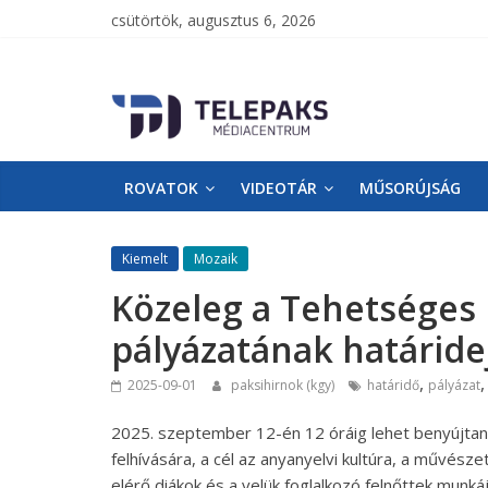
csütörtök, augusztus 6, 2026
TelePaks
Médiacentrum
ROVATOK
VIDEOTÁR
MŰSORÚJSÁG
TelePaks
Kistérségi
Televízió
Kiemelt
Mozaik
honlapja
Közeleg a Tehetséges 
pályázatának határide
,
2025-09-01
paksihirnok (kgy)
határidő
pályázat
2025. szeptember 12-én 12 óráig lehet benyújtani
felhívására, a cél az anyanyelvi kultúra, a művés
elérő diákok és a velük foglalkozó felnőttek munká