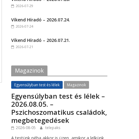
o
o
2026-07-29
n
n
F
T
a
w
c
i
Víkend Híradó – 2026.07.24.
e
t
2026-07-24
b
t
o
e
o
r
k
(
Víkend Híradó – 2026.07.21.
(
O
2026-07-21
O
p
p
e
e
n
n
s
s
i
i
n
Magazinok
n
n
n
e
e
w
w
w
Egyensúlyban test és lélek
Magazinok
w
i
i
n
Egyensúlyban test és lélek –
n
d
d
o
2026.08.05. –
o
w
w
)
Pszichoszomatikus családok,
)
megbetegedések
2026-08-05
telepaks
A testünk néha akkor is üzen, amikor a lelkünk