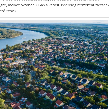
ségre, melyet október 23-án a városi ünnepség részeként tartana
zé teszik.