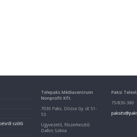
Telepaks Médiacentrum
Paksi Televí
Nonprofit Kft.
75/830-380
7030 Paks, Dózsa Gy. út 51-
paksitv@pak
53.
pésről szóló
Ügyvezető, főszerkesztő:
Dallos Szilvia