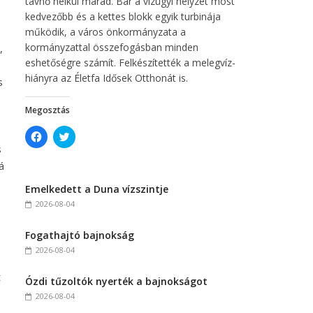
távhő nélkül marad. Bár a vízügyi helyzet most
kedvezőbb és a kettes blokk egyik turbinája
működik, a város önkormányzata a
kormányzattal összefogásban minden
,
eshetőségre számít. Felkészítették a melegvíz-
hiányra az Életfa Idősek Otthonát is.
s
Megosztás
C
C
l
l
s
i
i
c
c
á
k
k
t
t
Emelkedett a Duna vízszintje
o
o
s
s
2026-08-04
h
h
a
a
r
r
Fogathajtó bajnokság
e
e
o
o
2026-08-04
n
n
F
T
a
w
t
c
i
Ózdi tűzoltók nyerték a bajnokságot
e
t
2026-08-04
b
t
o
e