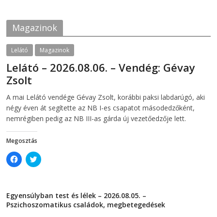
2026-07-21
b
t
o
e
o
r
k
(
Magazinok
(
O
O
p
p
e
e
n
Lelátó
Magazinok
n
s
s
i
Lelátó – 2026.08.06. – Vendég: Gévay
i
n
n
n
Zsolt
n
e
e
w
w
w
2026-08-06
telepaks
A mai Lelátó vendége Gévay Zsolt, korábbi paksi labdarúgó, aki
w
i
i
n
négy éven át segítette az NB I-es csapatot másodedzőként,
n
d
d
o
nemrégiben pedig az NB III-as gárda új vezetőedzője lett.
o
w
w
)
)
Megosztás
C
C
l
l
i
i
c
c
k
k
t
t
Egyensúlyban test és lélek – 2026.08.05. –
o
o
s
s
Pszichoszomatikus családok, megbetegedések
h
h
a
a
2026-08-05