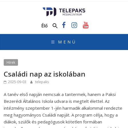
TelePaks
Médiacentrum
Élő
TelePaks
Kistérségi
Televízió
honlapja
Hírek
Családi nap az iskolában
2025-09-03
telepaks
A tanév első napján nemcsak a tantermek, hanem a Paksi
Bezerédi Általános Iskola udvara is megtelt élettel. Az
intézmény szeptember 1-jén harmadik alkalommal rendezte
meg hagyományos Családi napját. A program célja, hogy a
diákok, szülők és pedagógusok kötetlen formában