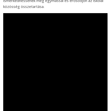
ismerkedhessenek meg egymással és erősödjön az iskolai
közösség összetartása.