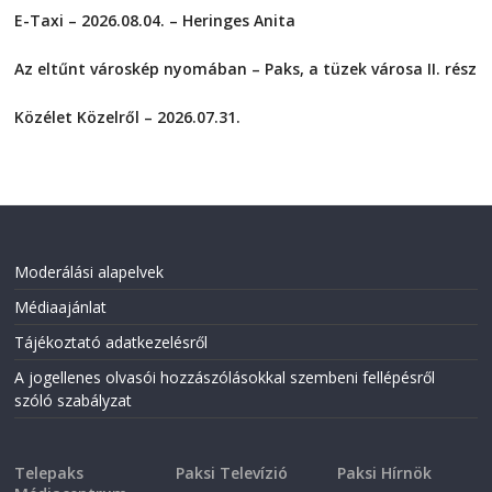
r
r
E-Taxi – 2026.08.04. – Heringes Anita
e
e
o
o
2026-08-04
n
n
F
T
Az eltűnt városkép nyomában – Paks, a tüzek városa II. rész
a
w
2026-08-01
c
i
e
t
Közélet Közelről – 2026.07.31.
b
t
o
e
2026-07-31
o
r
k
(
(
O
O
p
p
e
e
n
n
s
s
i
i
n
Moderálási alapelvek
n
n
n
e
Médiaajánlat
e
w
w
w
w
i
Tájékoztató adatkezelésről
i
n
n
d
A jogellenes olvasói hozzászólásokkal szembeni fellépésről
d
o
o
w
szóló szabályzat
w
)
)
Telepaks
Paksi Televízió
Paksi Hírnök