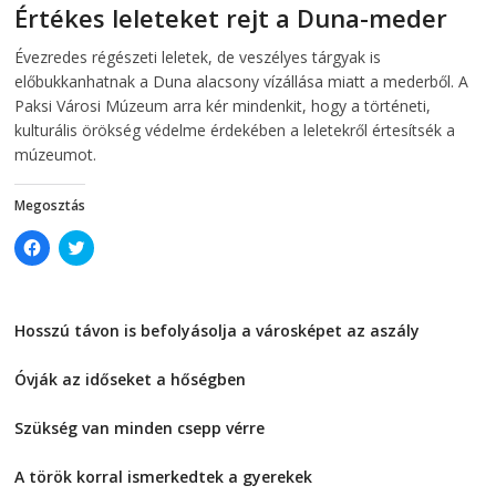
e
n
Értékes leleteket rejt a Duna-meder
n
s
s
i
2026-08-07
telepaks
i
n
Évezredes régészeti leletek, de veszélyes tárgyak is
n
n
n
e
előbukkanhatnak a Duna alacsony vízállása miatt a mederből. A
e
w
w
w
Paksi Városi Múzeum arra kér mindenkit, hogy a történeti,
w
i
kulturális örökség védelme érdekében a leletekről értesítsék a
i
n
n
d
múzeumot.
d
o
o
w
w
)
)
Megosztás
C
C
l
l
i
i
c
c
k
k
t
t
Hosszú távon is befolyásolja a városképet az aszály
o
o
s
s
2026-08-07
h
h
a
a
Óvják az időseket a hőségben
r
r
e
e
2026-08-07
o
o
Szükség van minden csepp vérre
n
n
F
T
2026-08-07
a
w
c
i
A török korral ismerkedtek a gyerekek
e
t