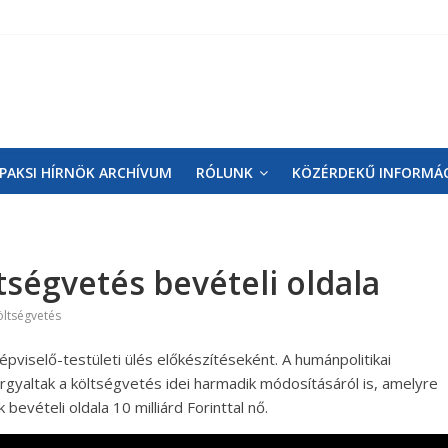
PAKSI HÍRNÖK ARCHÍVUM
RÓLUNK
KÖZÉRDEKŰ INFORMÁ
ltségvetés bevételi oldala
öltségvetés
viselő-testületi ülés előkészítéseként. A humánpolitikai
rgyaltak a költségvetés idei harmadik módosításáról is, amelyre
evételi oldala 10 milliárd Forinttal nő.