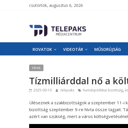
csütörtök, augusztus 6, 2026
TelePaks
Médiacentrum
ROVATOK
VIDEOTÁR
MŰSORÚJSÁG
TelePaks
Kistérségi
Televízió
Hírek
honlapja
Tízmilliárddal nő a kö
,
2025-09-10
telepaks
humánpolitikai bizottság
k
Üléseznek a szakbizottságok a szeptember 11-i kép
bizottság szeptember 9-re hívta össze tagjait. Tá
azért van szükség, mert a város költségvetésének b