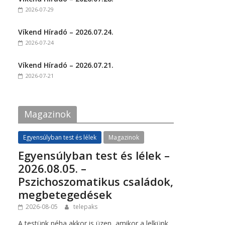
o
o
2026-07-29
n
n
F
T
a
w
c
i
Víkend Híradó – 2026.07.24.
e
t
2026-07-24
b
t
o
e
o
r
k
(
Víkend Híradó – 2026.07.21.
(
O
2026-07-21
O
p
p
e
e
n
n
s
s
i
i
n
Magazinok
n
n
n
e
e
w
w
w
Egyensúlyban test és lélek
Magazinok
w
i
i
n
Egyensúlyban test és lélek –
n
d
d
o
2026.08.05. –
o
w
w
)
Pszichoszomatikus családok,
)
megbetegedések
2026-08-05
telepaks
A testünk néha akkor is üzen, amikor a lelkünk