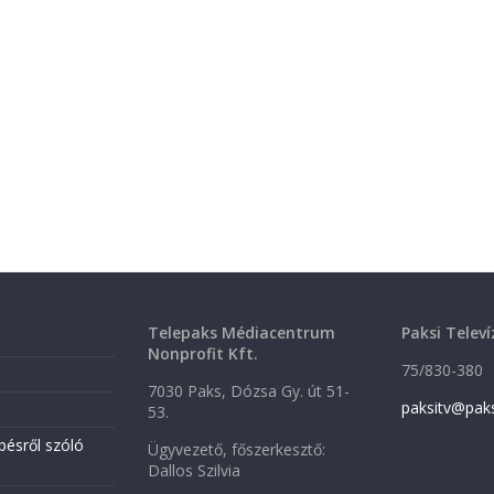
Telepaks Médiacentrum
Paksi Televí
Nonprofit Kft.
75/830-380
7030 Paks, Dózsa Gy. út 51-
paksitv@pak
53.
pésről szóló
Ügyvezető, főszerkesztő:
Dallos Szilvia