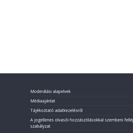
Moderálási alapelvek
Médiaajánlat
Tájékoztató adatkezelésről
A jogellenes olvasói hozzászólásokkal szembeni fellé
szabályzat