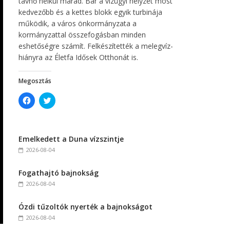
távhő nélkül marad. Bár a vízügyi helyzet most
kedvezőbb és a kettes blokk egyik turbinája
működik, a város önkormányzata a
kormányzattal összefogásban minden
eshetőségre számít. Felkészítették a melegvíz-
hiányra az Életfa Idősek Otthonát is.
Megosztás
C
C
l
l
i
i
c
c
k
k
t
t
Emelkedett a Duna vízszintje
o
o
s
s
2026-08-04
h
h
a
a
r
r
Fogathajtó bajnokság
e
e
o
o
2026-08-04
n
n
F
T
a
w
c
i
Ózdi tűzoltók nyerték a bajnokságot
e
t
2026-08-04
b
t
o
e