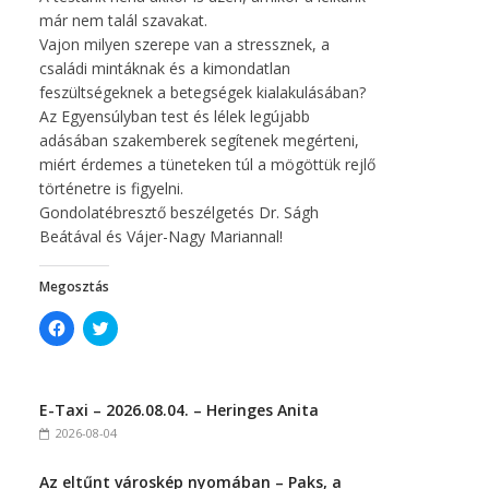
már nem talál szavakat.
Vajon milyen szerepe van a stressznek, a
családi mintáknak és a kimondatlan
feszültségeknek a betegségek kialakulásában?
Az Egyensúlyban test és lélek legújabb
adásában szakemberek segítenek megérteni,
miért érdemes a tüneteken túl a mögöttük rejlő
történetre is figyelni.
Gondolatébresztő beszélgetés Dr. Ságh
Beátával és Vájer-Nagy Mariannal!
Megosztás
C
C
l
l
i
i
c
c
k
k
t
t
E-Taxi – 2026.08.04. – Heringes Anita
o
o
s
s
2026-08-04
h
h
a
a
r
r
Az eltűnt városkép nyomában – Paks, a
e
e