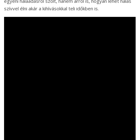
egyéni hálaadásról szólt, hanem arról is, hogyan lehet hálás
szívvel élni akár a kihívásokkal teli időkben is.