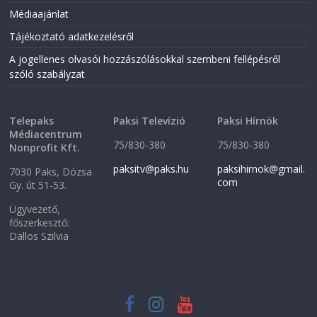
i
n
n
n
Médiaajánlat
n
e
e
w
Tájékoztató adatkezelésről
w
w
w
i
i
n
A jogellenes olvasói hozzászólásokkal szembeni fellépésről
n
d
szóló szabályzat
d
o
o
w
w
)
)
Telepaks
Paksi Televízió
Paksi Hírnök
Médiacentrum
75/830-380
75/830-380
Nonprofit Kft.
paksitv@paks.hu
paksihirnok@gmail.
7030 Paks, Dózsa
com
Gy. út 51-53.
Ügyvezető,
főszerkesztő:
Dallos Szilvia