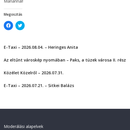
Mariannal!
Megosztás
C
C
l
l
i
i
c
c
k
k
t
t
E-Taxi – 2026.08.04. – Heringes Anita
o
o
s
s
2026-08-04
h
h
a
a
Az eltűnt városkép nyomában – Paks, a tüzek városa II. rész
r
r
e
e
2026-08-01
o
o
Közélet Közelről – 2026.07.31.
n
n
F
T
2026-07-31
a
w
c
i
E-Taxi – 2026.07.21. – Sitkei Balázs
e
t
2026-07-21
b
t
o
e
o
r
k
(
(
O
O
p
p
e
e
n
n
s
Moderálási alapelvek
s
i