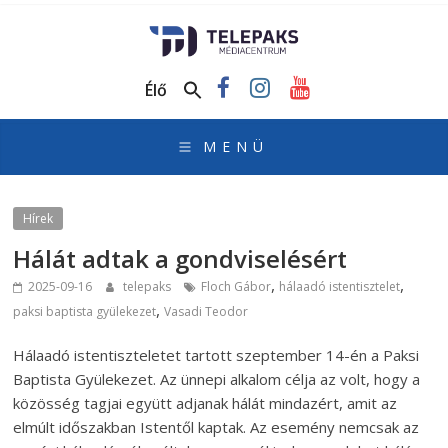
TelePaks
Médiacentrum
Élő
TelePaks
Kistérségi
Televízió
honlapja
Hírek
Hálát adtak a gondviselésért
,
,
2025-09-16
telepaks
Floch Gábor
hálaadó istentisztelet
,
paksi baptista gyülekezet
Vasadi Teodor
Hálaadó istentiszteletet tartott szeptember 14-én a Paksi
Baptista Gyülekezet. Az ünnepi alkalom célja az volt, hogy a
közösség tagjai együtt adjanak hálát mindazért, amit az
elmúlt időszakban Istentől kaptak. Az esemény nemcsak az