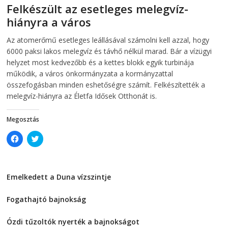
e
n
Felkészült az esetleges melegvíz-
n
s
s
i
hiányra a város
i
n
n
n
2026-08-04
telepaks
n
e
Az atomerőmű esetleges leállásával számolni kell azzal, hogy
e
w
w
w
6000 paksi lakos melegvíz és távhő nélkül marad. Bár a vízügyi
w
i
i
n
helyzet most kedvezőbb és a kettes blokk egyik turbinája
n
d
működik, a város önkormányzata a kormányzattal
d
o
o
w
összefogásban minden eshetőségre számít. Felkészítették a
w
)
)
melegvíz-hiányra az Életfa Idősek Otthonát is.
Megosztás
C
C
l
l
i
i
c
c
k
k
t
t
Emelkedett a Duna vízszintje
o
o
s
s
2026-08-04
h
h
a
a
Fogathajtó bajnokság
r
r
e
e
2026-08-04
o
o
Ózdi tűzoltók nyerték a bajnokságot
n
n