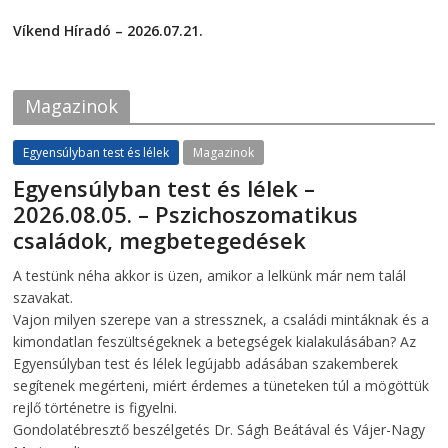
F
T
2026-07-24
a
w
c
i
Víkend Híradó – 2026.07.21.
e
t
2026-07-21
b
t
o
e
o
r
k
(
Magazinok
(
O
O
p
p
e
e
n
Egyensúlyban test és lélek
Magazinok
n
s
s
i
Egyensúlyban test és lélek –
i
n
n
n
2026.08.05. – Pszichoszomatikus
n
e
e
w
családok, megbetegedések
w
w
w
i
i
n
2026-08-05
telepaks
A testünk néha akkor is üzen, amikor a lelkünk már nem talál
n
d
d
o
szavakat.
o
w
w
)
Vajon milyen szerepe van a stressznek, a családi mintáknak és a
)
kimondatlan feszültségeknek a betegségek kialakulásában? Az
Egyensúlyban test és lélek legújabb adásában szakemberek
segítenek megérteni, miért érdemes a tüneteken túl a mögöttük
rejlő történetre is figyelni.
Gondolatébresztő beszélgetés Dr. Ságh Beátával és Vájer-Nagy