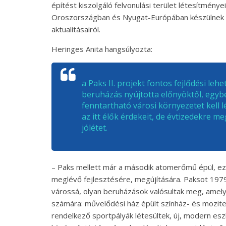
építést kiszolgáló felvonulási terület létesítmén
Oroszországban és Nyugat-Európában készülnek 
aktualitásairól.
Heringes Anita hangsúlyozta:
a Paks II. projekt fontos fejlődési le
beruházás nyújtotta előnyöktől, egybe
fenntartható városi környezetet kell 
az itt élők érdekeit, de évtizedekre 
jólétet.
– Paks mellett már a második atomerőmű épül, ezé
meglévő fejlesztésére, megújítására. Paksot 197
várossá, olyan beruházások valósultak meg, amely
számára: művelődési ház épült színház- és mozite
rendelkező sportpályák létesültek, új, modern es