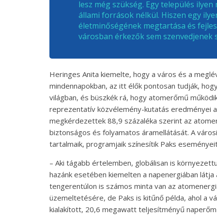
lesz még szükség. Egy település ilye
állami források nélkül. Hiszen egy ily
életminőségének megtartása és fejlesz
városban érkezők sem szenvedjenek s
Heringes Anita kiemelte, hogy a város és a megl
mindennapokban, az itt élők pontosan tudják, hog
világban, és büszkék rá, hogy atomerőmű működik
reprezentatív közvélemény-kutatás eredményei a
megkérdezettek 88,9 százaléka szerint az atomene
biztonságos és folyamatos áramellátását. A város
tartalmaik, programjaik színesítik Paks eseményeit
– Aki tágabb értelemben, globálisan is környezet
hazánk esetében kiemelten a napenergiában látja
tengerentúlon is számos minta van az atomenergi
üzemeltetésére, de Paks is kitűnő példa, ahol a 
kialakított, 20,6 megawatt teljesítményű naperőmű