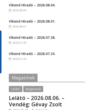
t
t
Víkend Híradó – 2026.08.04.
o
o
s
s
2026-08-04
h
h
a
a
r
r
Víkend Híradó – 2026.08.01.
e
e
o
o
2026-08-01
n
n
F
T
a
w
c
i
Víkend Híradó – 2026.07.28.
e
t
2026-07-29
b
t
o
e
o
r
k
(
Víkend Híradó – 2026.07.24.
(
O
2026-07-24
O
p
p
e
e
n
n
s
s
i
i
n
Magazinok
n
n
n
e
e
w
w
w
Lelátó
Magazinok
w
i
i
n
Lelátó – 2026.08.06. –
n
d
d
o
Vendég: Gévay Zsolt
o
w
w
)