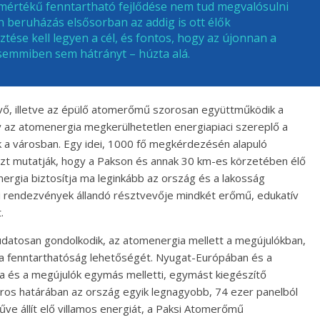
n mértékű fenntartható fejlődése nem tud megvalósulni
en beruházás elsősorban az addig is ott élők
tése kell legyen a cél, és fontos, hogy az újonnan a
emmiben sem hátrányt – húzta alá.
évő, illetve az épülő atomerőmű szorosan együttműködik a
y az atomenergia megkerülhetetlen energiapiaci szereplő a
 a városban. Egy idei, 1000 fő megkérdezésén alapuló
zt mutatják, hogy a Pakson és annak 30 km-es körzetében élő
rgia biztosítja ma leginkább az ország és a lakosság
i rendezvények állandó résztvevője mindkét erőmű, edukatív
.
tudatosan gondolkodik, az atomenergia mellett a megújulókban,
 a fenntarthatóság lehetőségét. Nyugat-Európában és a
a és a megújulók egymás melletti, egymást kiegészítő
város határában az ország egyik legnagyobb, 74 ezer panelból
ve állít elő villamos energiát, a Paksi Atomerőmű