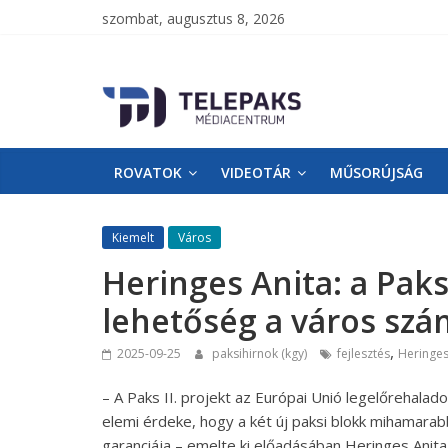
szombat, augusztus 8, 2026
TelePaks
Médiacentrum
ROVATOK
VIDEOTÁR
MŰSORÚJSÁG
TelePaks
Kistérségi
Televízió
Kiemelt
Város
honlapja
Heringes Anita: a Paks 
lehetőség a város sz
,
2025-09-25
paksihirnok (kgy)
fejlesztés
Heringes
– A Paks II. projekt az Európai Unió legelőreha
elemi érdeke, hogy a két új paksi blokk mihamara
garanciája – emelte ki előadásában Heringes Ani