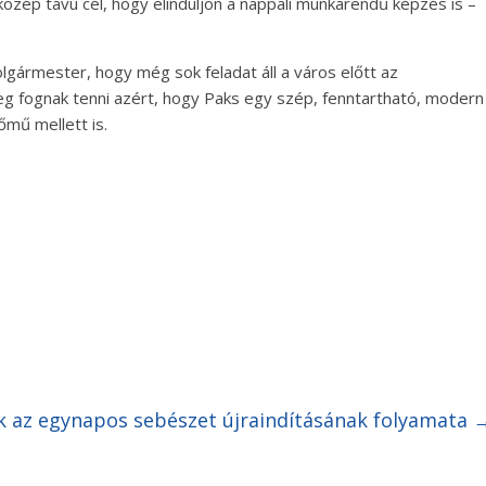
 közép távú cél, hogy elinduljon a nappali munkarendű képzés is –
lgármester, hogy még sok feladat áll a város előtt az
meg fognak tenni azért, hogy Paks egy szép, fenntartható, modern
őmű mellett is.
k az egynapos sebészet újraindításának folyamata