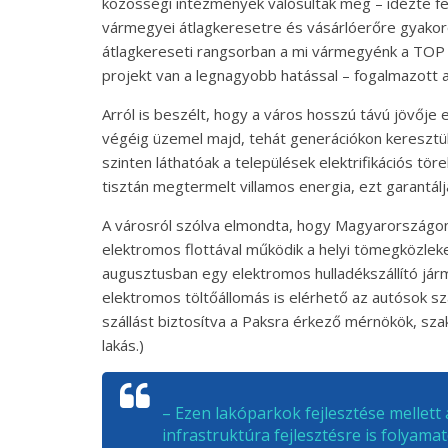
közösségi intézmények valósultak meg – idézte fel,
vármegyei átlagkeresetre és vásárlóerőre gyakor
átlagkereseti rangsorban a mi vármegyénk a TOP 5
projekt van a legnagyobb hatással – fogalmazott 
Arról is beszélt, hogy a város hosszú távú jövője
végéig üzemel majd, tehát generációkon keresztü
szinten láthatóak a települések elektrifikációs tö
tisztán megtermelt villamos energia, ezt garantálja
A városról szólva elmondta, hogy Magyarországon 
elektromos flottával működik a helyi tömegközleke
augusztusban egy elektromos hulladékszállító j
elektromos töltőállomás is elérhető az autósok szá
szállást biztosítva a Paksra érkező mérnökök, sza
lakás.)
– Ezen lakóparkok fejlesztése mellett 
infrastruktúra fejlesztésre is folyam