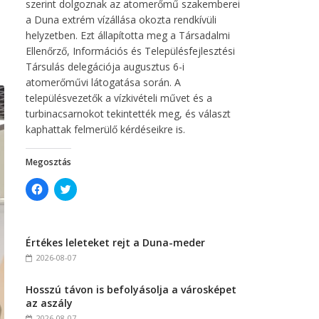
szerint dolgoznak az atomerőmű szakemberei
a Duna extrém vízállása okozta rendkívüli
helyzetben. Ezt állapította meg a Társadalmi
Ellenőrző, Információs és Településfejlesztési
Társulás delegációja augusztus 6-i
atomerőművi látogatása során. A
településvezetők a vízkivételi művet és a
turbinacsarnokot tekintették meg, és választ
kaphattak felmerülő kérdéseikre is.
Megosztás
C
C
l
l
i
i
c
c
k
k
t
t
Értékes leleteket rejt a Duna-meder
o
o
s
s
2026-08-07
h
h
a
a
r
r
Hosszú távon is befolyásolja a városképet
e
e
o
o
az aszály
n
n
F
T
2026-08-07