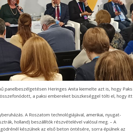
ű panelbeszélgetésen Heringes Anita kiemelte azt is, hogy Paks
szefonódott, a paksi embereket büszkeséggel tölti el, hogy itt
gyberuházás. A Roszatom technológiájával, amerikai, nyugat-
osztrák, holland) beszállítók részvételével valósul meg. – A
gödrénél készülnek az első beton öntésére, sorra épülnek az