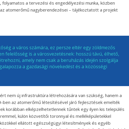
yei, folyamatos a tervezési és engedélyezési munka, közben
az atomerőmű nagyberendezései – tájékoztatott a projekt
hetőség a város számára, ez persze eltér egy zöldmezős
n felelősség is a városvezetésnek: hosszú távú, élhető,
létrehozni, amely nem csak a beruházás idején szolgálja
megalapozza a gazdasági növekedést és a közösségi
rt nem új infrastruktúra létrehozására van szükség, hanem a
9-ben az atomerőmű létesítésével járó fejlesztések emelték
ek korábban elképzelhetetlennek tűntek egy ilyen kis település
remmel, külön közvetítői toronnyal és melléképületekkel
zközökkel ellátott egészségügyi létesítmények és egyéb