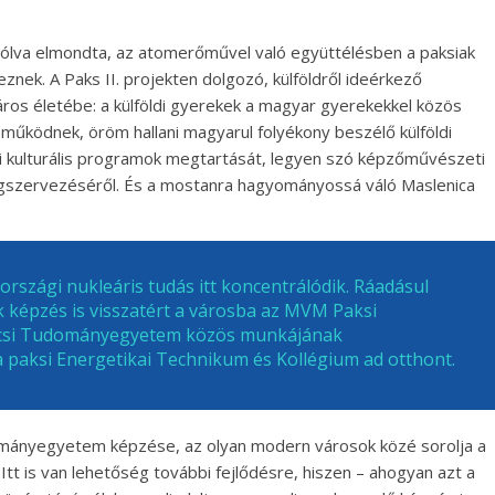
zólva elmondta, az atomerőművel való együttélésben a paksiak
eznek. A Paks II. projekten dolgozó, külföldről ideérkező
 város életébe: a külföldi gyerekek a magyar gyerekekkel közös
működnek, öröm hallani magyarul folyékony beszélő külföldi
ldi kulturális programok megtartását, legyen szó képzőművészeti
megszervezéséről. És a mostanra hagyományossá váló Maslenica
országi nukleáris tudás itt koncentrálódik. Ráadásul
 képzés is visszatért a városba az MVM Paksi
a Pécsi Tudományegyetem közös munkájának
 paksi Energetikai Technikum és Kollégium ad otthont.
ományegyetem képzése, az olyan modern városok közé sorolja a
Itt is van lehetőség további fejlődésre, hiszen – ahogyan azt a