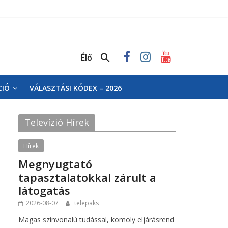
Élő
CIÓ
VÁLASZTÁSI KÓDEX – 2026
Televízió Hírek
Hírek
Megnyugtató
tapasztalatokkal zárult a
látogatás
2026-08-07
telepaks
Magas színvonalú tudással, komoly eljárásrend