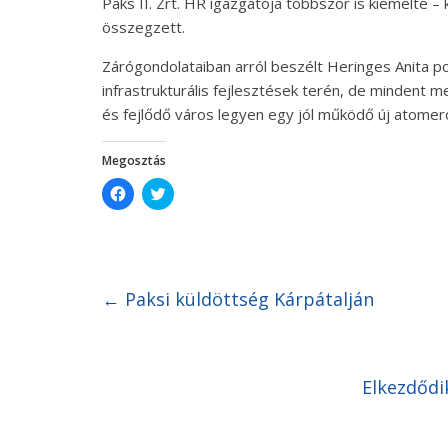
Paks II. Zrt. HR igazgatója többször is kiemelte –
összegzett.
Zárógondolataiban arról beszélt Heringes Anita po
infrastrukturális fejlesztések terén, de mindent 
és fejlődő város legyen egy jól működő új atomer
Megosztás
C
C
l
l
i
i
c
c
k
k
t
t
o
o
s
s
h
h
←
Paksi küldöttség Kárpátalján
a
a
r
r
e
e
o
o
n
n
F
T
Elkezdődi
a
w
c
i
e
t
b
t
o
e