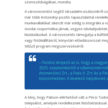
szomszédságában, mondta.
A városvezetést segítő társadalmi eszközökről s
már több évtizednyi pozitív tapasztalattal rendelk
munkavállalókat sikerült már eddig is integrálni a
óvodai csoportokba járnak, vegyes iskolaépületek 
kisiskolásokat. A városvezetés támogatja a külfö
vagy fotókiállításról, könyvtári előadássorozat 
télűző program megszervezéséről.
– Fontos tényező az is, hogy a magyar
2025. szeptembertől a villamosmérnök
Atomerőmű Zrt., a Paks II. Zrt. és 
köszönhetően. A levelező képzésnek a
A tény, hogy Pakson elérhetővé vált a Pécsi Tud
települést, amelyek rendelkeznek felsőoktatással. 