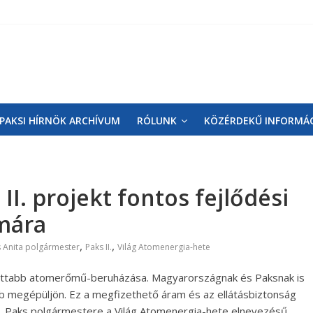
PAKSI HÍRNÖK ARCHÍVUM
RÓLUNK
KÖZÉRDEKŰ INFORMÁ
II. projekt fontos fejlődési
ámára
,
,
 Anita polgármester
Paks II.
Világ Atomenergia-hete
ladottabb atomerőmű-beruházása. Magyarországnak és Paksnak is
bb megépüljön. Ez a megfizethető áram és az ellátásbiztonság
ta, Paks polgármestere a Világ Atomenergia-hete elnevezésű