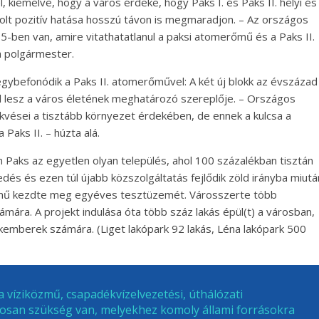
 kiemelve, hogy a város érdeke, hogy Paks I. és Paks II. helyi és
olt pozitív hatása hosszú távon is megmaradjon. – Az országos
-ben van, amire vitathatatlanul a paksi atomerőmű és a Paks II.
a polgármester.
 egybefonódik a Paks II. atomerőművel: A két új blokk az évszázad
l lesz a város életének meghatározó szereplője. – Országos
rekvései a tisztább környezet érdekében, de ennek a kulcsa a
 Paks II. – húzta alá.
Paks az egyetlen olyan település, ahol 100 százalékban tisztán
dés és ezen túl újabb közszolgáltatás fejlődik zöld irányba miutá
ármű kezdte meg egyéves tesztüzemét. Városszerte több
mára. A projekt indulása óta több száz lakás épül(t) a városban,
kemberek számára. (Liget lakópark 92 lakás, Léna lakópark 500
a víziközmű, csapadékvízelvezetési, úthálózati
atosan szükség van, melyekhez komoly állami forrásokra