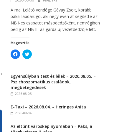
2026-08-06
telepaks
)
A mai Lelátó vendége Gévay Zsolt, korábbi
paksi labdarúgó, aki négy éven át segítette az
NB I-es csapatot másodedzőként, nemrégiben
pedig az NB III-as gárda új vezetőedzője lett.
Megosztás
C
C
l
l
i
i
c
c
k
k
t
t
n
Egyensúlyban test és lélek – 2026.08.05. –
o
o
s
s
Pszichoszomatikus családok,
h
h
megbetegedések
a
a
r
r
2026-08-05
e
e
o
o
n
n
E-Taxi – 2026.08.04. – Heringes Anita
F
T
a
w
2026-08-04
c
i
e
t
b
t
Az eltűnt városkép nyomában – Paks, a
o
e
o
r
tüzek városa II. rész