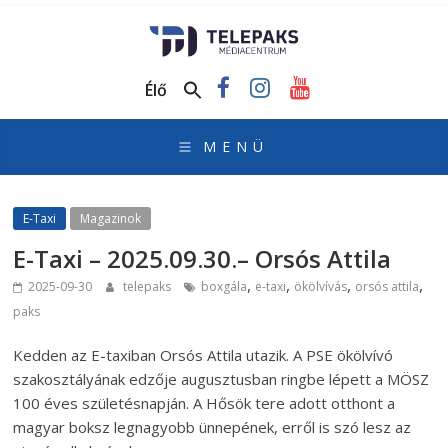
TelePaks
Médiacentrum
Élő
TelePaks
Kistérségi
Televízió
honlapja
E-Taxi
Magazinok
E-Taxi – 2025.09.30.– Orsós Attila
,
,
,
,
2025-09-30
telepaks
boxgála
e-taxi
ökölvívás
orsós attila
paks
Kedden az E-taxiban Orsós Attila utazik. A PSE ökölvívó
szakosztályának edzője augusztusban ringbe lépett a MÖSZ
100 éves születésnapján. A Hősök tere adott otthont a
magyar boksz legnagyobb ünnepének, erről is szó lesz az