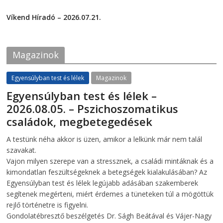
F
T
2026-07-24
a
w
c
i
Víkend Híradó – 2026.07.21.
e
t
2026-07-21
b
t
o
e
o
r
k
(
Magazinok
(
O
O
p
p
e
e
n
Egyensúlyban test és lélek
Magazinok
n
s
s
i
Egyensúlyban test és lélek –
i
n
n
n
2026.08.05. – Pszichoszomatikus
n
e
e
w
családok, megbetegedések
w
w
w
i
i
n
2026-08-05
telepaks
A testünk néha akkor is üzen, amikor a lelkünk már nem talál
n
d
d
o
szavakat.
o
w
w
)
Vajon milyen szerepe van a stressznek, a családi mintáknak és a
)
kimondatlan feszültségeknek a betegségek kialakulásában? Az
Egyensúlyban test és lélek legújabb adásában szakemberek
segítenek megérteni, miért érdemes a tüneteken túl a mögöttük
rejlő történetre is figyelni.
Gondolatébresztő beszélgetés Dr. Ságh Beátával és Vájer-Nagy