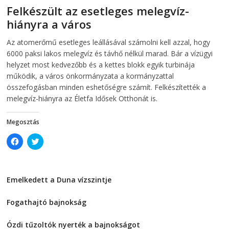
s
i
Felkészült az esetleges melegvíz-
i
n
n
n
hiányra a város
n
e
e
w
w
w
2026-08-04
telepaks
Az atomerőmű esetleges leállásával számolni kell azzal, hogy
w
i
i
n
6000 paksi lakos melegvíz és távhő nélkül marad. Bár a vízügyi
n
d
d
o
helyzet most kedvezőbb és a kettes blokk egyik turbinája
o
w
működik, a város önkormányzata a kormányzattal
w
)
)
összefogásban minden eshetőségre számít. Felkészítették a
melegvíz-hiányra az Életfa Idősek Otthonát is.
Megosztás
C
C
l
l
i
i
c
c
k
k
t
t
Emelkedett a Duna vízszintje
o
o
s
s
2026-08-04
h
h
a
a
Fogathajtó bajnokság
r
r
e
e
2026-08-04
o
o
Ózdi tűzoltók nyerték a bajnokságot
n
n