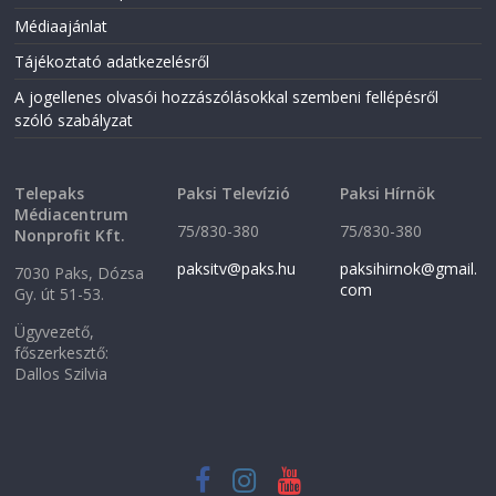
i
n
n
n
Médiaajánlat
n
e
e
w
Tájékoztató adatkezelésről
w
w
w
i
i
n
A jogellenes olvasói hozzászólásokkal szembeni fellépésről
n
d
szóló szabályzat
d
o
o
w
w
)
)
Telepaks
Paksi Televízió
Paksi Hírnök
Médiacentrum
75/830-380
75/830-380
Nonprofit Kft.
paksitv@paks.hu
paksihirnok@gmail.
7030 Paks, Dózsa
com
Gy. út 51-53.
Ügyvezető,
főszerkesztő:
Dallos Szilvia