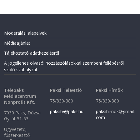
k
(
(
O
O
p
p
e
e
n
n
s
s
i
i
n
Moderálási alapelvek
n
n
n
e
Médiaajánlat
e
w
w
w
w
i
Tájékoztató adatkezelésről
i
n
n
d
A jogellenes olvasói hozzászólásokkal szembeni fellépésről
d
o
o
w
szóló szabályzat
w
)
)
Telepaks
Paksi Televízió
Paksi Hírnök
Médiacentrum
75/830-380
75/830-380
Nonprofit Kft.
paksitv@paks.hu
paksihirnok@gmail.
7030 Paks, Dózsa
com
Gy. út 51-53.
Ügyvezető,
főszerkesztő: