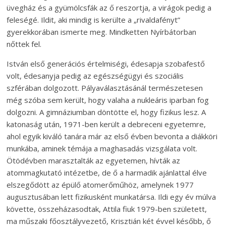
üvegház és a gyümölcsfák az ő reszortja, a virágok pedig a
feleségé. Ildit, aki mindig is kerülte a „rivaldafényt”
gyerekkorában ismerte meg. Mindketten Nyírbátorban
nőttek fel.
István első generációs értelmiségi, édesapja szobafestő
volt, édesanyja pedig az egészségügyi és szociális
szférában dolgozott. Pályaválasztásánál természetesen
még szóba sem került, hogy valaha a nukleáris iparban fog
dolgozni. A gimnáziumban döntötte el, hogy fizikus lesz. A
katonaság után, 1971-ben került a debreceni egyetemre,
ahol egyik kiváló tanára már az első évben bevonta a diákköri
munkába, aminek témája a maghasadás vizsgálata volt.
Ötödévben marasztalták az egyetemen, hívták az
atommagkutató intézetbe, de ő a harmadik ajánlattal élve
elszegődött az épülő atomerőműhöz, amelynek 1977
augusztusában lett fizikusként munkatársa. Ildi egy év múlva
követte, összeházasodtak, Attila fiuk 1979-ben született,
ma műszaki főosztályvezető, Krisztián két évvel később, ő