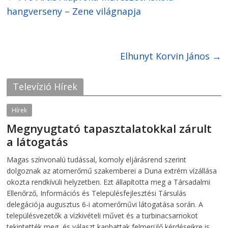
a
a
r
r
hangverseny – Zene világnapja
e
e
o
o
n
n
F
T
a
w
c
i
e
t
Elhunyt Korvin János
→
b
t
o
e
o
r
k
(
Televízió Hírek
(
O
O
p
p
e
e
n
Hírek
n
s
s
i
Megnyugtató tapasztalatokkal zárult
i
n
n
n
a látogatás
n
e
e
w
w
w
2026-08-07
telepaks
Magas színvonalú tudással, komoly eljárásrend szerint
w
i
i
n
dolgoznak az atomerőmű szakemberei a Duna extrém vízállása
n
d
d
o
okozta rendkívüli helyzetben. Ezt állapította meg a Társadalmi
o
w
Ellenőrző, Információs és Településfejlesztési Társulás
w
)
)
delegációja augusztus 6-i atomerőművi látogatása során. A
településvezetők a vízkivételi művet és a turbinacsarnokot
tekintették meg, és választ kaphattak felmerülő kérdéseikre is.