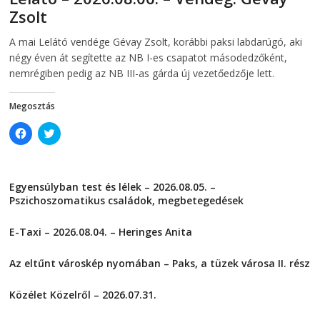
n
n
Zsolt
n
e
e
w
w
w
2026-08-06
telepaks
A mai Lelátó vendége Gévay Zsolt, korábbi paksi labdarúgó, aki
w
i
i
n
négy éven át segítette az NB I-es csapatot másodedzőként,
n
d
d
o
nemrégiben pedig az NB III-as gárda új vezetőedzője lett.
o
w
w
)
)
Megosztás
C
C
l
l
i
i
c
c
k
k
t
t
Egyensúlyban test és lélek – 2026.08.05. –
o
o
s
s
Pszichoszomatikus családok, megbetegedések
h
h
a
a
2026-08-05
r
r
E-Taxi – 2026.08.04. – Heringes Anita
e
e
o
o
2026-08-04
n
n
F
T
Az eltűnt városkép nyomában – Paks, a tüzek városa II. rész
a
w
2026-08-01
c
i
e
t
Közélet Közelről – 2026.07.31.
b
t
o
e
2026-07-31
o
r