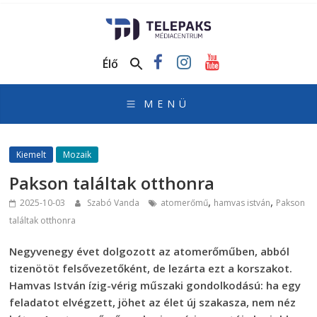
TelePaks
Médiacentrum
Élő
TelePaks
Kistérségi
Televízió
honlapja
Kiemelt
Mozaik
Pakson találtak otthonra
,
,
2025-10-03
Szabó Vanda
atomerőmű
hamvas istván
Pakson
találtak otthonra
Negyvenegy évet dolgozott az atomerőműben, abból
tizenötöt felsővezetőként, de lezárta ezt a korszakot.
Hamvas István ízig-vérig műszaki gondolkodású: ha egy
feladatot elvégzett, jöhet az élet új szakasza, nem néz