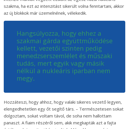
szakma, ha ezt az intenzitást sikerült volna fenntartani, akkor
az új blokkok már üzemelnének, vélekedik.
Hangsúlyozza, hogy ehhez a
szakmai gárda együttműködése
kellett, vezetői szinten pedig
menedzserszemlélet és műszaki
tudás, mert egyik vagy másik
nélkül a nukleáris iparban nem
megy.
Hozzáteszi, hogy ahhoz, hogy valaki sikeres vezető legyen,
elengedhetetlen egy őt segítő társ. – Természetesen sokat
dolgoztam, sokat voltam távol, de soha nem hallottam
panaszt. A fiaim részéről sem, akik megkapták azt a fajta