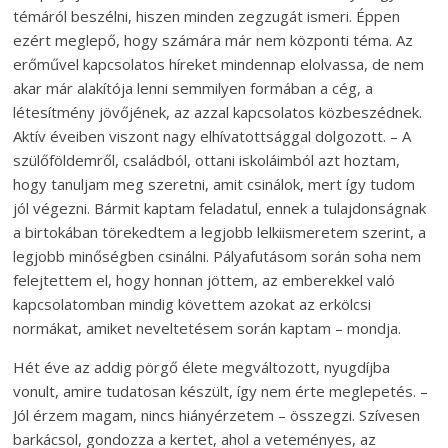
témáról beszélni, hiszen minden zegzugát ismeri. Éppen
ezért meglepő, hogy számára már nem központi téma. Az
erőművel kapcsolatos híreket mindennap elolvassa, de nem
akar már alakítója lenni semmilyen formában a cég, a
létesítmény jövőjének, az azzal kapcsolatos közbeszédnek.
Aktív éveiben viszont nagy elhívatottsággal dolgozott. – A
szülőföldemről, családból, ottani iskoláimból azt hoztam,
hogy tanuljam meg szeretni, amit csinálok, mert így tudom
jól végezni. Bármit kaptam feladatul, ennek a tulajdonságnak
a birtokában törekedtem a legjobb lelkiismeretem szerint, a
legjobb minőségben csinálni. Pályafutásom során soha nem
felejtettem el, hogy honnan jöttem, az emberekkel való
kapcsolatomban mindig követtem azokat az erkölcsi
normákat, amiket neveltetésem során kaptam – mondja.
Hét éve az addig pörgő élete megváltozott, nyugdíjba
vonult, amire tudatosan készült, így nem érte meglepetés. –
Jól érzem magam, nincs hiányérzetem – összegzi. Szívesen
barkácsol, gondozza a kertet, ahol a veteményes, az