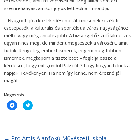
értékrendet, amit mi képviselünk. Még akkor sem ért
szemrehányás, amikor jogos lett volna – mondja.
– Nyugodt, jó a közlekedési morál, nincsenek közéleti
csetepaték, a kulturális és sportélet a város nagyságához
méltó vagy még annál is jobb. A bizsergető szülőfalu-érzés
ugyan nincs meg, de mindent megteszek a városért, amit
tudok. Rengeteg embert ismerek, engem még többen
ismernek, megkapom a tiszteletet – foglalja össze a
kérdésre, hogy mit gondol Paksról. S hogy hogyan telnek a
napjai? Tevékenyen. Ha nem így lenne, nem érezné jól
magát.
Megosztás
C
C
l
l
i
i
c
c
k
k
t
t
o
o
s
s
h
h
←
Pro Artis Alapfokú Művészeti Iskola