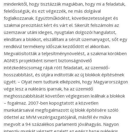
mindenkitől, hogy tisztázzák magukban, hogy mi a feladatuk,
felelősségük, és ezt végezzék, ne más dolgával
foglalkozzanak. Együttműködést, következetességet és
szakmai precizitást kért és várt el. Sikerült felszámolni az
üzemzavar utáni ideges, nyugtalan dolgozói hangulatot,
elindítani a blokkot, elszállítani a sérült üzemanyagot, sőt egy
rendkívül termékeny időszak kezdődött el akkoriban.
Megvalósították a teljesítménynövelést, a szakmai körökben
AGNES projektként ismert biztonságnövelő
intézkedéscsomag rájuk rótt feladatait, az üzemidő-
hosszabbítást, és útjára indították az új blokkok építésének
ügyét. – Olyat nem tudtunk elképzelni, hogy Magyarországon
vége lesz a nukleáris iparnak, ha az üzemidő
meghosszabbítását követően véglegesen leállnak a blokkok
– fogalmaz. 2007-ben kopogtatott a közvetlen
munkatársaival megfogalmazott új blokk építésére szóló
ötlettel az MVM vezérigazgatójánál, másfél év múlva
megvolt a 94 százalékos parlamenti jóváhagyás. Nagyon
intenzív munkát végzett ezalatt az egész hazai nukleá­ris