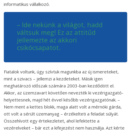
informatikus vállalkozó.
– Ide nekünk a világot, hadd
váltsuk meg! Ez az attitűd
jellemezte az akkori
csikócsapatot.
Fiatalok voltunk, úgy szívtuk magunkba az új ismereteket,
mint a szivacs – jellemzi a kezdeteket. Másik igen
meghatározó időszak számára 2003-ban kezdődött el.
Akkor, az üzemzavart követően nevezték ki vezérigazgató-
helyettesnek, majd hét évvel később vezérigazgatónak. –
Nem ment a kettes blokk, maga alatt volt a mérnöki gárda,
ott volt a sérült üzemanyag – érzékelteti a feladat súlyát.
Összehívott egy értekezletet, ahol lefektette a
vezérelveket – bár ezt a kifejezést nem használja. Azt kérte