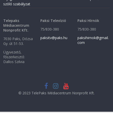
o
w
szóló szabályzat
w
)
)
Telepaks
Paksi Televízió
Paksi Hírnök
Médiacentrum
75/830-380
75/830-380
Nonprofit Kft.
paksitv@paks.hu
paksihirnok@gmail.
7030 Paks, Dózsa
com
Gy. út 51-53.
Ügyvezető,
főszerkesztő:
Dallos Szilvia
© 2023 TelePaks Médiacentrum Nonprofit Kft.