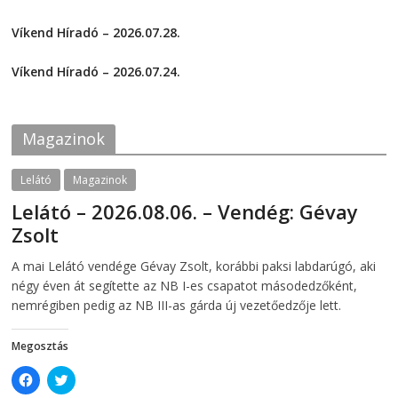
r
r
e
e
2026-08-01
o
o
Víkend Híradó – 2026.07.28.
n
n
F
T
2026-07-29
a
w
c
i
Víkend Híradó – 2026.07.24.
e
t
2026-07-24
b
t
o
e
o
r
k
(
Magazinok
(
O
O
p
p
e
e
n
Lelátó
Magazinok
n
s
s
i
Lelátó – 2026.08.06. – Vendég: Gévay
i
n
n
n
Zsolt
n
e
e
w
w
w
2026-08-06
telepaks
A mai Lelátó vendége Gévay Zsolt, korábbi paksi labdarúgó, aki
w
i
i
n
négy éven át segítette az NB I-es csapatot másodedzőként,
n
d
d
o
nemrégiben pedig az NB III-as gárda új vezetőedzője lett.
o
w
w
)
)
Megosztás
C
C
l
l