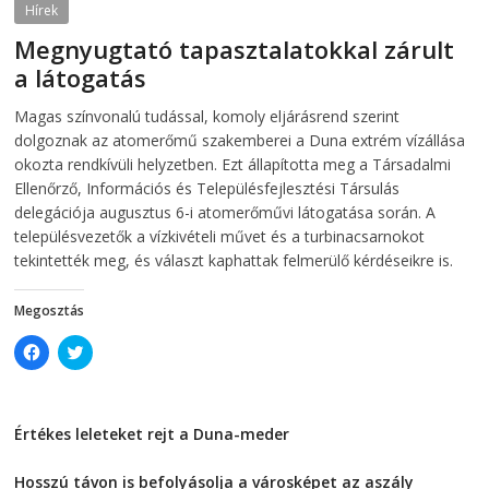
O
p
Hírek
p
e
e
n
Megnyugtató tapasztalatokkal zárult
n
s
s
i
a látogatás
i
n
n
n
2026-08-07
telepaks
n
e
Magas színvonalú tudással, komoly eljárásrend szerint
e
w
w
w
dolgoznak az atomerőmű szakemberei a Duna extrém vízállása
w
i
i
n
okozta rendkívüli helyzetben. Ezt állapította meg a Társadalmi
n
d
Ellenőrző, Információs és Településfejlesztési Társulás
d
o
o
w
delegációja augusztus 6-i atomerőművi látogatása során. A
w
)
)
településvezetők a vízkivételi művet és a turbinacsarnokot
tekintették meg, és választ kaphattak felmerülő kérdéseikre is.
Megosztás
C
C
l
l
i
i
c
c
k
k
t
t
Értékes leleteket rejt a Duna-meder
o
o
s
s
2026-08-07
h
h
a
a
Hosszú távon is befolyásolja a városképet az aszály