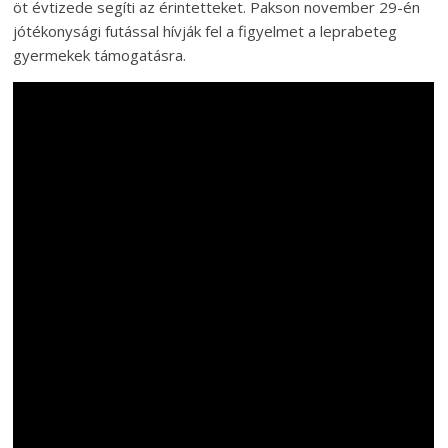
öt évtizede segíti az érintetteket. Pakson november 29-én
jótékonysági futással hívják fel a figyelmet a leprabeteg
gyermekek támogatásra.