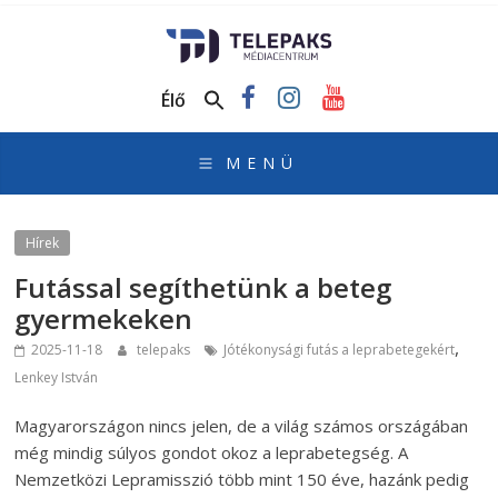
TelePaks
Médiacentrum
Élő
TelePaks
Kistérségi
Televízió
honlapja
Hírek
Futással segíthetünk a beteg
gyermekeken
,
2025-11-18
telepaks
Jótékonysági futás a leprabetegekért
Lenkey István
Magyarországon nincs jelen, de a világ számos országában
még mindig súlyos gondot okoz a leprabetegség. A
Nemzetközi Lepramisszió több mint 150 éve, hazánk pedig