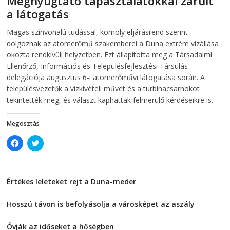
Megnyugtató tapasztalatokkal zárult
n
n
a látogatás
n
e
e
w
w
w
2026-08-07
telepaks
Magas színvonalú tudással, komoly eljárásrend szerint
w
i
i
n
dolgoznak az atomerőmű szakemberei a Duna extrém vízállása
n
d
d
o
okozta rendkívüli helyzetben. Ezt állapította meg a Társadalmi
o
w
Ellenőrző, Információs és Településfejlesztési Társulás
w
)
)
delegációja augusztus 6-i atomerőművi látogatása során. A
településvezetők a vízkivételi művet és a turbinacsarnokot
tekintették meg, és választ kaphattak felmerülő kérdéseikre is.
Megosztás
C
C
l
l
i
i
c
c
k
k
t
t
Értékes leleteket rejt a Duna-meder
o
o
s
s
2026-08-07
h
h
a
a
Hosszú távon is befolyásolja a városképet az aszály
r
r
e
e
2026-08-07
o
o
Óvják az időseket a hőségben
n
n