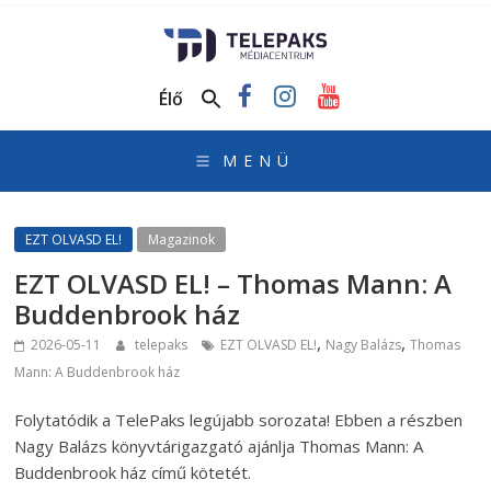
TelePaks
Médiacentrum
Élő
TelePaks
Kistérségi
Televízió
honlapja
EZT OLVASD EL!
Magazinok
EZT OLVASD EL! – Thomas Mann: A
Buddenbrook ház
,
,
2026-05-11
telepaks
EZT OLVASD EL!
Nagy Balázs
Thomas
Mann: A Buddenbrook ház
Folytatódik a TelePaks legújabb sorozata! Ebben a részben
Nagy Balázs könyvtárigazgató ajánlja Thomas Mann: A
Buddenbrook ház című kötetét.