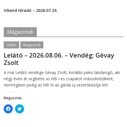
F
T
2026-07-29
a
w
c
i
Víkend Híradó – 2026.07.24.
e
t
2026-07-24
b
t
o
e
o
r
k
(
Magazinok
(
O
O
p
p
e
e
n
Lelátó
Magazinok
n
s
s
i
Lelátó – 2026.08.06. – Vendég: Gévay
i
n
n
n
Zsolt
n
e
e
w
w
w
2026-08-06
telepaks
A mai Lelátó vendége Gévay Zsolt, korábbi paksi labdarúgó, aki
w
i
i
n
négy éven át segítette az NB I-es csapatot másodedzőként,
n
d
d
o
nemrégiben pedig az NB III-as gárda új vezetőedzője lett.
o
w
w
)
)
Megosztás
C
C
l
l
i
i
c
c
k
k
t
t