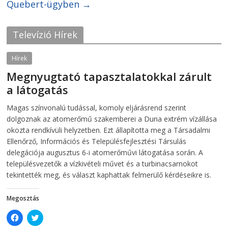
o
e
Quebert-ügyben
→
o
r
k
(
(
O
O
p
Televízió Hírek
p
e
e
n
n
s
s
i
Hírek
i
n
n
n
Megnyugtató tapasztalatokkal zárult
n
e
e
w
a látogatás
w
w
w
i
i
n
2026-08-07
telepaks
Magas színvonalú tudással, komoly eljárásrend szerint
n
d
d
o
dolgoznak az atomerőmű szakemberei a Duna extrém vízállása
o
w
w
)
okozta rendkívüli helyzetben. Ezt állapította meg a Társadalmi
)
Ellenőrző, Információs és Településfejlesztési Társulás
delegációja augusztus 6-i atomerőművi látogatása során. A
településvezetők a vízkivételi művet és a turbinacsarnokot
tekintették meg, és választ kaphattak felmerülő kérdéseikre is.
Megosztás
C
C
l
l