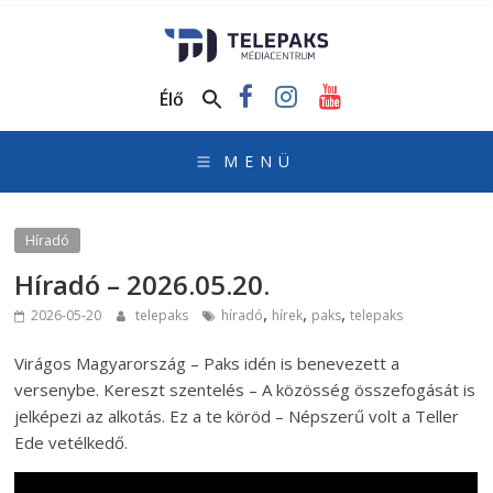
TelePaks
Médiacentrum
Élő
TelePaks
Kistérségi
Televízió
honlapja
Híradó
Híradó – 2026.05.20.
,
,
,
2026-05-20
telepaks
híradó
hírek
paks
telepaks
Virágos Magyarország – Paks idén is benevezett a
versenybe. Kereszt szentelés – A közösség összefogását is
jelképezi az alkotás. Ez a te köröd – Népszerű volt a Teller
Ede vetélkedő.