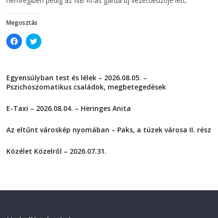
nemrégiben pedig az NB III-as gárda új vezetőedzője lett.
o
w
w
)
)
Megosztás
C
C
l
l
i
i
c
c
k
k
t
t
Egyensúlyban test és lélek – 2026.08.05. –
o
o
s
s
Pszichoszomatikus családok, megbetegedések
h
h
a
a
2026-08-05
r
r
E-Taxi – 2026.08.04. – Heringes Anita
e
e
o
o
2026-08-04
n
n
F
T
Az eltűnt városkép nyomában – Paks, a tüzek városa II. rész
a
w
2026-08-01
c
i
e
t
Közélet Közelről – 2026.07.31.
b
t
o
e
2026-07-31
o
r
k
(
(
O
O
p
p
e
e
n
n
s
s
i
i
n