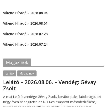
i
i
o
w
c
c
w
)
k
k
)
t
t
Víkend Híradó – 2026.08.04.
o
o
s
s
2026-08-04
h
h
a
a
Víkend Híradó – 2026.08.01.
r
r
e
e
2026-08-01
o
o
Víkend Híradó – 2026.07.28.
n
n
F
T
2026-07-29
a
w
c
i
Víkend Híradó – 2026.07.24.
e
t
2026-07-24
b
t
o
e
o
r
k
(
Magazinok
(
O
O
p
p
e
e
n
Lelátó
Magazinok
n
s
s
i
Lelátó – 2026.08.06. – Vendég: Gévay
i
n
n
n
Zsolt
n
e
e
w
w
w
2026-08-06
telepaks
A mai Lelátó vendége Gévay Zsolt, korábbi paksi labdarúgó, aki
w
i
i
n
négy éven át segítette az NB I-es csapatot másodedzőként,
n
d
d
o