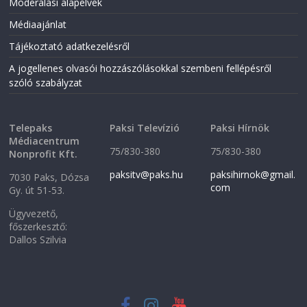
Moderálási alapelvek
n
n
n
e
Médiaajánlat
e
w
w
w
w
i
Tájékoztató adatkezelésről
i
n
n
d
A jogellenes olvasói hozzászólásokkal szembeni fellépésről
d
o
o
w
szóló szabályzat
w
)
)
Telepaks
Paksi Televízió
Paksi Hírnök
Médiacentrum
75/830-380
75/830-380
Nonprofit Kft.
paksitv@paks.hu
paksihirnok@gmail.
7030 Paks, Dózsa
com
Gy. út 51-53.
Ügyvezető,
főszerkesztő:
Dallos Szilvia