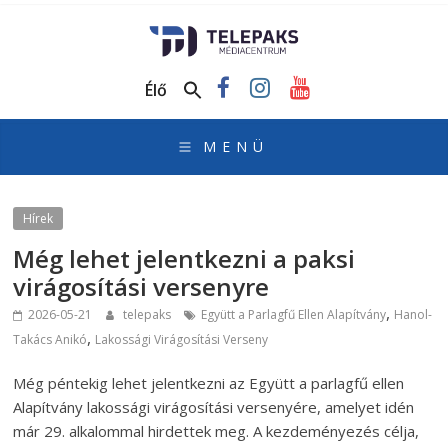
TelePaks
Médiacentrum
Élő
TelePaks
Kistérségi
Televízió
honlapja
Hírek
Még lehet jelentkezni a paksi
virágosítási versenyre
,
2026-05-21
telepaks
Együtt a Parlagfű Ellen Alapítvány
Hanol-
,
Takács Anikó
Lakossági Virágosítási Verseny
Még péntekig lehet jelentkezni az Együtt a parlagfű ellen
Alapítvány lakossági virágosítási versenyére, amelyet idén
már 29. alkalommal hirdettek meg. A kezdeményezés célja,