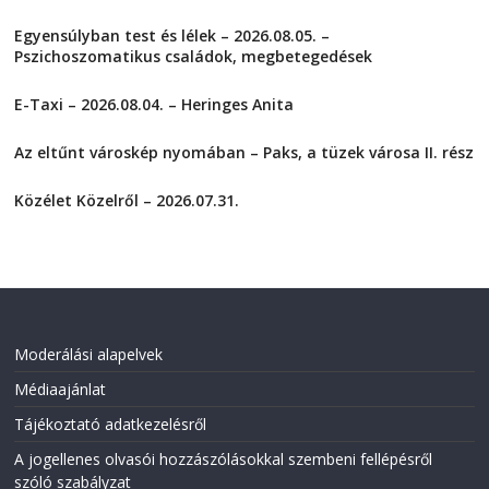
k
k
t
t
Egyensúlyban test és lélek – 2026.08.05. –
o
o
s
s
Pszichoszomatikus családok, megbetegedések
h
h
a
a
2026-08-05
r
r
E-Taxi – 2026.08.04. – Heringes Anita
e
e
o
o
2026-08-04
n
n
F
T
Az eltűnt városkép nyomában – Paks, a tüzek városa II. rész
a
w
2026-08-01
c
i
e
t
Közélet Közelről – 2026.07.31.
b
t
o
e
2026-07-31
o
r
k
(
(
O
O
p
p
e
e
n
n
s
s
i
i
n
Moderálási alapelvek
n
n
n
e
Médiaajánlat
e
w
w
w
w
i
Tájékoztató adatkezelésről
i
n
n
d
A jogellenes olvasói hozzászólásokkal szembeni fellépésről
d
o
o
w
szóló szabályzat