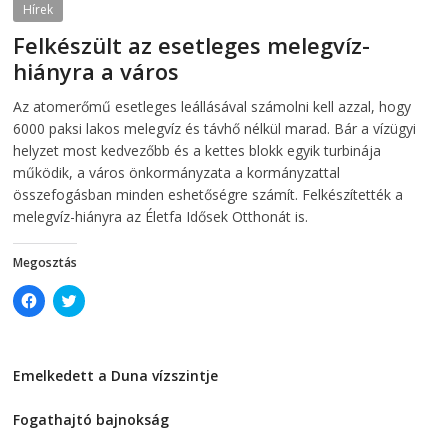
O
p
Hírek
p
e
e
n
Felkészült az esetleges melegvíz-
n
s
s
i
hiányra a város
i
n
n
n
2026-08-04
telepaks
n
e
Az atomerőmű esetleges leállásával számolni kell azzal, hogy
e
w
w
w
6000 paksi lakos melegvíz és távhő nélkül marad. Bár a vízügyi
w
i
i
n
helyzet most kedvezőbb és a kettes blokk egyik turbinája
n
d
működik, a város önkormányzata a kormányzattal
d
o
o
w
összefogásban minden eshetőségre számít. Felkészítették a
w
)
)
melegvíz-hiányra az Életfa Idősek Otthonát is.
Megosztás
C
C
l
l
i
i
c
c
k
k
t
t
Emelkedett a Duna vízszintje
o
o
s
s
2026-08-04
h
h
a
a
Fogathajtó bajnokság
r
r
e
e
2026-08-04