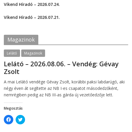
o
o
Víkend Híradó – 2026.07.24.
n
n
F
T
2026-07-24
a
w
c
i
Víkend Híradó – 2026.07.21.
e
t
2026-07-21
b
t
o
e
o
r
k
(
Magazinok
(
O
O
p
p
e
e
n
Lelátó
Magazinok
n
s
s
i
Lelátó – 2026.08.06. – Vendég: Gévay
i
n
n
n
Zsolt
n
e
e
w
w
w
2026-08-06
telepaks
A mai Lelátó vendége Gévay Zsolt, korábbi paksi labdarúgó, aki
w
i
i
n
négy éven át segítette az NB I-es csapatot másodedzőként,
n
d
d
o
nemrégiben pedig az NB III-as gárda új vezetőedzője lett.
o
w
w
)
)
Megosztás
C
C
l
l
i
i
c
c