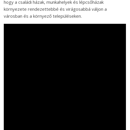
hogy a családi házak, munkahelyek és lépcsőházak
környezete rendezettebbé és virágosabbá váljon a
városban és a környező településeken.