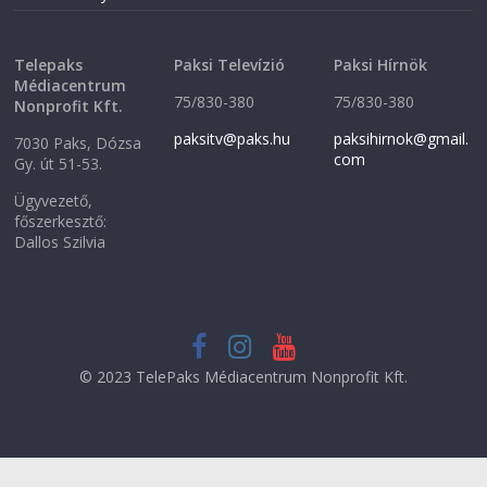
w
)
)
Telepaks
Paksi Televízió
Paksi Hírnök
Médiacentrum
75/830-380
75/830-380
Nonprofit Kft.
paksitv@paks.hu
paksihirnok@gmail.
7030 Paks, Dózsa
com
Gy. út 51-53.
Ügyvezető,
főszerkesztő:
Dallos Szilvia
© 2023 TelePaks Médiacentrum Nonprofit Kft.