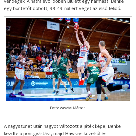
vendégek. A hátralévő időben Bluiett egy hármast, Benke
egy büntetőt dobott, 39-43-nál ért véget az első félidő.
Fotó: Vasvári Márton
A nagyszünet után nagyot változott a játék képe, Benke
kezdte a pontgyártást, majd Hawkins közelről és