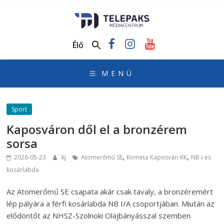
TelePaks
Médiacentrum
Élő
TelePaks
Kistérségi
Televízió
honlapja
Sport
Kaposváron dől el a bronzérem
sorsa
,
,
2026-05-23
kj
Atomerőmű SE
Kometa Kaposvári KK
NB I-es
kosárlabda
Az Atomerőmű SE csapata akár csak tavaly, a bronzéremért
lép pályára a férfi kosárlabda NB I/A csoportjában. Miután az
elődöntőt az NHSZ-Szolnoki Olajbányásszal szemben