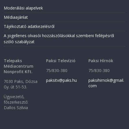
s
i
i
n
Moderálási alapelvek
n
n
n
e
Médiaajánlat
e
w
w
w
w
i
Tájékoztató adatkezelésről
i
n
n
d
A jogellenes olvasói hozzászólásokkal szembeni fellépésről
d
o
o
w
szóló szabályzat
w
)
)
Telepaks
Paksi Televízió
Paksi Hírnök
Médiacentrum
75/830-380
75/830-380
Nonprofit Kft.
paksitv@paks.hu
paksihirnok@gmail.
7030 Paks, Dózsa
com
Gy. út 51-53.
Ügyvezető,
főszerkesztő:
Dallos Szilvia