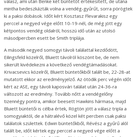
válasz, ami után Benke két büntetőt értékesített, de utána
mintha bedeszkázták volna a vendég-gyűrűt, sorra pörögtek
ki a paksi dobások. Időt kért Kosztasz Flevarakisz egy
perccel a negyed vége előtt 10-19-nél, de még jött egy
kétpontos vendég oldalról, hosszú idő után az utolsó
másodpercben esett be Smith triplája.
A második negyed somogyi távoli találattal kezdődött,
Eilingsfeld közelről, Bluiett távolról köszönt be, de nem
sikerült kivédekezni a következő vendégtámadásokat.
Krivacsevics közelről, Bluiett büntetőkből talált be, 22-28-at
mutatott ekkor az eredményjelző. Az ötödik perc végén időt
kért az ASE, egy távoli kaposvári találat után 24-36-ra
változott az eredmény. Tovább nőtt a vendégelőny
tizennégy pontra, amikor beesett Hawkins hármasa, majd
Bluiett büntetői is célba értek, Rögtön jött a válasz tripla a
somogyiaktól, de a hátralévő közel két percben csak paksi
találatok születtek. Edwin büntetőkből, Révész a gyűrű alól
talált be, időt kértek egy perccel a negyed vége előtt a