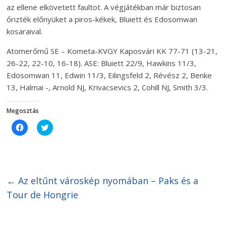
az ellene elkövetett faultot. A végjátékban már biztosan
őrizték előnyüket a piros-kékek, Bluiett és Edosomwan
kosaraival.
Atomerőmű SE – Kometa-KVGY Kaposvári KK 77-71 (13-21,
26-22, 22-10, 16-18). ASE: Bluiett 22/9, Hawkins 11/3,
Edosomwan 11, Edwin 11/3, Eilingsfeld 2, Révész 2, Benke
13, Halmai -, Arnold NJ, Krivacsevics 2, Cohill NJ, Smith 3/3.
Megosztás
C
C
l
l
i
i
c
c
k
k
t
t
o
o
s
s
h
h
←
Az eltűnt városkép nyomában – Paks és a
a
a
r
r
Tour de Hongrie
e
e
o
o
n
n
F
T
a
w