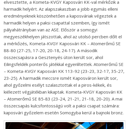
elvesztette, a Kometa-KVGY Kaposvári KK-val mérkőzik a
harmadik helyért. Az alapszakaszban a jobb egymás elleni
eredményeknek köszönhetően a kaposváriak végeztek a
harmadik helyen a paksi csapattal szemben, így ismét
pályahátrányban van az ASE. Először a somogyi
megyeszékhelyen játszottak, ahol az utolsó percben dőlt el
a mérkőzés, Kometa-KVGY Kaposvári KK – Atomerőmű SE
88-80 (27-25, 17-20, 20-18, 24-17). A második
összecsapásra a Gesztenyés úton került sor, ahol
Eilingsfeldék ponterős játékkal egyenlítettek. Atomerőmű SE
– Kometa-KVGY Kaposvári KK 113-92 (23-23, 32-17, 35-27,
23-25). A harmadik meccsre ismét Kaposváron került sor,
ahol győzelmi esélyt szalasztottak el a piros-kékek, és
kiélezett végjátékban kikaptak. Kometa-KVGY Kaposvári KK
– Atomerőmű SE 85-83 (23-24, 21-21, 21-18, 20-20). A mai
összecsapás kulcsfontosságú volt a paksi csapat számára:
kaposvári győzelem esetén Somogyba kerül a bajnoki bronz.