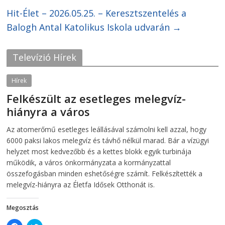
c
i
Hit-Élet – 2026.05.25. – Keresztszentelés a
e
t
b
t
o
e
Balogh Antal Katolikus Iskola udvarán
→
o
r
k
(
(
O
O
p
Televízió Hírek
p
e
e
n
n
s
s
i
Hírek
i
n
n
n
Felkészült az esetleges melegvíz-
n
e
e
w
hiányra a város
w
w
w
i
i
n
2026-08-04
telepaks
Az atomerőmű esetleges leállásával számolni kell azzal, hogy
n
d
d
o
6000 paksi lakos melegvíz és távhő nélkül marad. Bár a vízügyi
o
w
w
)
helyzet most kedvezőbb és a kettes blokk egyik turbinája
)
működik, a város önkormányzata a kormányzattal
összefogásban minden eshetőségre számít. Felkészítették a
melegvíz-hiányra az Életfa Idősek Otthonát is.
Megosztás