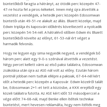
büntetőkből faragta a hátrányt, az ötödik perc közepén 47-
47-re hozta fel a piros-kékeket. Innen még újra átvették a
vezetést a vendégek, a hetedik perc közepén Edosomwan
büntetői után 49-51-re alakult az állás. Bluiett közelije, majd
Edwin triplája és kaposvári időkérés következett a nyolcadik
perc közepén 54-54-nél. A hátralévő időben Edwin és Bluiett
büntetőkből növelte az előnyt, 61-53-nál ért véget a
harmadik felvonás.
Hogy ne legyen egy sima negyedik negyed, a vendégek bő
három perc alatt egy 9-0-s szériával átvették a vezetést.
Négy percet kellett várni az első paksi találatra, Edosomwan
zsákolása után újra az ASE-nál volt az előny. Ezután három
pontnál jobban nem tudtak ellépni a paksiak, 67-64-nél kért
időt a hetedik perc közepén a Kaposvár. Edwin közelről talált
be, Edosomwan 2+1-et tett a közösbe, a KKK erejéből egy
közeli találatra futotta. Az ASE kért időt 53 másodperccel a
vége előtt 74-68-nál, majd Benke ellen ítéltek technikai
büntetést, mert hevesen reklamálta, hogy nem ítélték meg