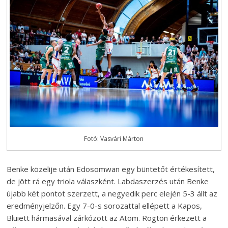
Fotó: Vasvári Márton
Benke közelije után Edosomwan egy büntetőt értékesített,
de jött rá egy triola válaszként. Labdaszerzés után Benke
újabb két pontot szerzett, a negyedik perc elején 5-3 állt az
eredményjelzőn. Egy 7-0-s sorozattal ellépett a Kapos,
Bluiett hármasával zárkózott az Atom. Rögtön érkezett a