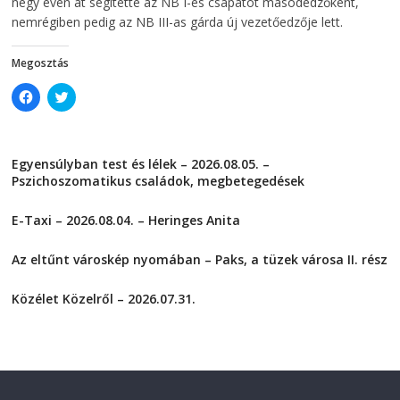
négy éven át segítette az NB I-es csapatot másodedzőként,
n
d
d
o
nemrégiben pedig az NB III-as gárda új vezetőedzője lett.
o
w
w
)
)
Megosztás
C
C
l
l
i
i
c
c
k
k
t
t
Egyensúlyban test és lélek – 2026.08.05. –
o
o
s
s
Pszichoszomatikus családok, megbetegedések
h
h
a
a
2026-08-05
r
r
E-Taxi – 2026.08.04. – Heringes Anita
e
e
o
o
2026-08-04
n
n
F
T
Az eltűnt városkép nyomában – Paks, a tüzek városa II. rész
a
w
2026-08-01
c
i
e
t
Közélet Közelről – 2026.07.31.
b
t
o
e
2026-07-31
o
r
k
(
(
O
O
p
p
e
e
n
n
s