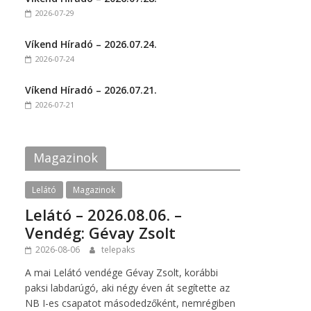
o
o
2026-07-29
n
n
F
T
a
w
c
i
Víkend Híradó – 2026.07.24.
e
t
2026-07-24
b
t
o
e
o
r
k
(
Víkend Híradó – 2026.07.21.
(
O
2026-07-21
O
p
p
e
e
n
n
s
s
i
i
n
Magazinok
n
n
n
e
e
w
w
w
Lelátó
Magazinok
w
i
i
n
Lelátó – 2026.08.06. –
n
d
d
o
Vendég: Gévay Zsolt
o
w
w
)
2026-08-06
telepaks
)
A mai Lelátó vendége Gévay Zsolt, korábbi
paksi labdarúgó, aki négy éven át segítette az
NB I-es csapatot másodedzőként, nemrégiben