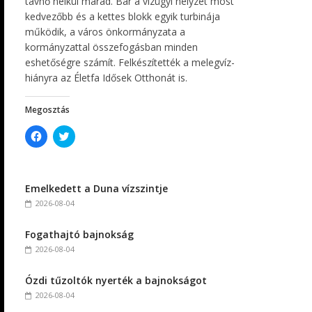
távhő nélkül marad. Bár a vízügyi helyzet most
kedvezőbb és a kettes blokk egyik turbinája
működik, a város önkormányzata a
kormányzattal összefogásban minden
eshetőségre számít. Felkészítették a melegvíz-
hiányra az Életfa Idősek Otthonát is.
Megosztás
C
C
l
l
i
i
c
c
k
k
t
t
Emelkedett a Duna vízszintje
o
o
s
s
2026-08-04
h
h
a
a
r
r
Fogathajtó bajnokság
e
e
o
o
2026-08-04
n
n
F
T
a
w
c
i
Ózdi tűzoltók nyerték a bajnokságot
e
t
2026-08-04
b
t
o
e