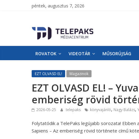
péntek, augusztus 7, 2026
TelePaks
Médiacentrum
ROVATOK
VIDEOTÁR
MŰSORÚJSÁG
TelePaks
Kistérségi
Televízió
EZT OLVASD EL!
Magazinok
honlapja
EZT OLVASD EL! – Yuval
emberiség rövid tört
,
,
2026-05-25
telepaks
könyvajánló
Nagy Balázs
Folytatódik a TelePaks legújabb sorozata! Ebben 
Sapiens – Az emberiség rövid története című köte