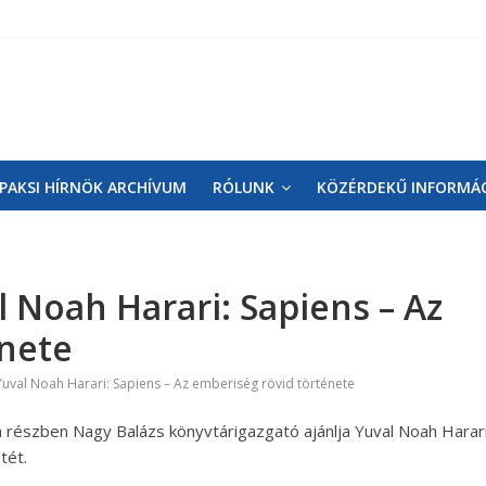
PAKSI HÍRNÖK ARCHÍVUM
RÓLUNK
KÖZÉRDEKŰ INFORMÁ
 Noah Harari: Sapiens – Az
énete
Yuval Noah Harari: Sapiens – Az emberiség rövid története
a részben Nagy Balázs könyvtárigazgató ajánlja Yuval Noah Harari
tét.