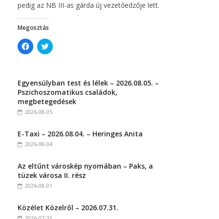
pedig az NB III-as gárda új vezetőedzője lett.
Megosztás
C
C
l
l
i
i
c
c
k
k
t
t
Egyensúlyban test és lélek – 2026.08.05. –
o
o
s
s
Pszichoszomatikus családok,
h
h
megbetegedések
a
a
r
r
2026-08-05
e
e
o
o
n
n
E-Taxi – 2026.08.04. – Heringes Anita
F
T
a
w
2026-08-04
c
i
e
t
b
t
Az eltűnt városkép nyomában – Paks, a
o
e
o
r
tüzek városa II. rész
k
(
(
O
2026-08-01
O
p
p
e
e
n
Közélet Közelről – 2026.07.31.
n
s
s
i
2026-07-31