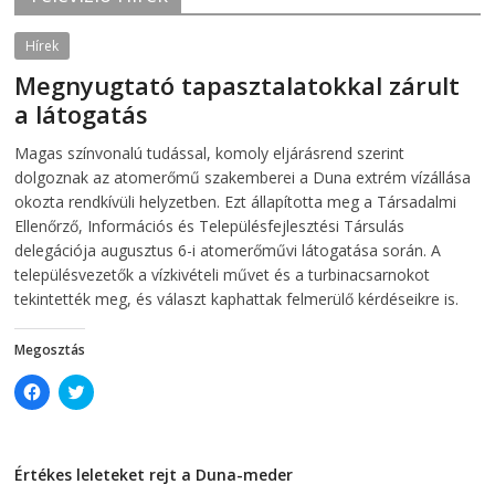
e
n
n
s
s
i
Hírek
i
n
n
n
Megnyugtató tapasztalatokkal zárult
n
e
e
w
a látogatás
w
w
w
i
i
n
2026-08-07
telepaks
Magas színvonalú tudással, komoly eljárásrend szerint
n
d
d
o
dolgoznak az atomerőmű szakemberei a Duna extrém vízállása
o
w
w
)
okozta rendkívüli helyzetben. Ezt állapította meg a Társadalmi
)
Ellenőrző, Információs és Településfejlesztési Társulás
delegációja augusztus 6-i atomerőművi látogatása során. A
településvezetők a vízkivételi művet és a turbinacsarnokot
tekintették meg, és választ kaphattak felmerülő kérdéseikre is.
Megosztás
C
C
l
l
i
i
c
c
k
k
t
t
Értékes leleteket rejt a Duna-meder
o
o
s
s