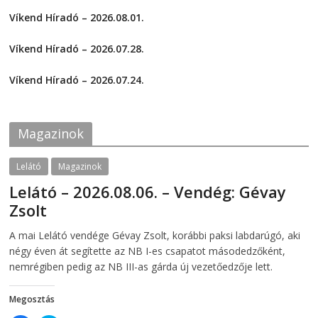
2026-08-04
h
h
a
a
Víkend Híradó – 2026.08.01.
r
r
e
e
2026-08-01
o
o
Víkend Híradó – 2026.07.28.
n
n
F
T
2026-07-29
a
w
c
i
Víkend Híradó – 2026.07.24.
e
t
2026-07-24
b
t
o
e
o
r
k
(
Magazinok
(
O
O
p
p
e
e
n
Lelátó
Magazinok
n
s
s
i
Lelátó – 2026.08.06. – Vendég: Gévay
i
n
n
n
Zsolt
n
e
e
w
w
w
2026-08-06
telepaks
A mai Lelátó vendége Gévay Zsolt, korábbi paksi labdarúgó, aki
w
i
i
n
négy éven át segítette az NB I-es csapatot másodedzőként,
n
d
d
o
nemrégiben pedig az NB III-as gárda új vezetőedzője lett.
o
w
w
)
)
Megosztás