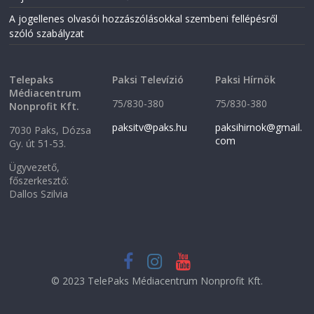
i
n
n
d
A jogellenes olvasói hozzászólásokkal szembeni fellépésről
d
o
o
w
szóló szabályzat
w
)
)
Telepaks
Paksi Televízió
Paksi Hírnök
Médiacentrum
75/830-380
75/830-380
Nonprofit Kft.
paksitv@paks.hu
paksihirnok@gmail.
7030 Paks, Dózsa
com
Gy. út 51-53.
Ügyvezető,
főszerkesztő:
Dallos Szilvia
© 2023 TelePaks Médiacentrum Nonprofit Kft.