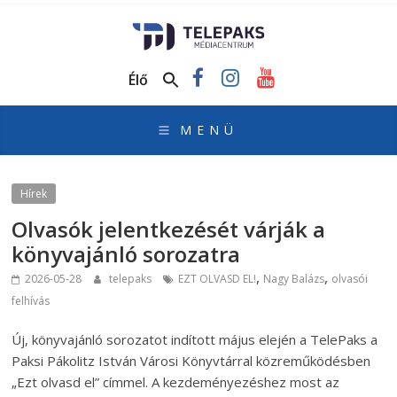
TelePaks
Médiacentrum
Élő
TelePaks
Kistérségi
Televízió
honlapja
Hírek
Olvasók jelentkezését várják a
könyvajánló sorozatra
,
,
2026-05-28
telepaks
EZT OLVASD EL!
Nagy Balázs
olvasói
felhívás
Új, könyvajánló sorozatot indított május elején a TelePaks a
Paksi Pákolitz István Városi Könyvtárral közreműködésben
„Ezt olvasd el” címmel. A kezdeményezéshez most az