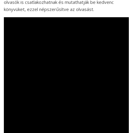
olvasók is csatlakozhatnak és mutathatják be kedvenc
könyvüket, ezzel népszerűsítve az olvasást.