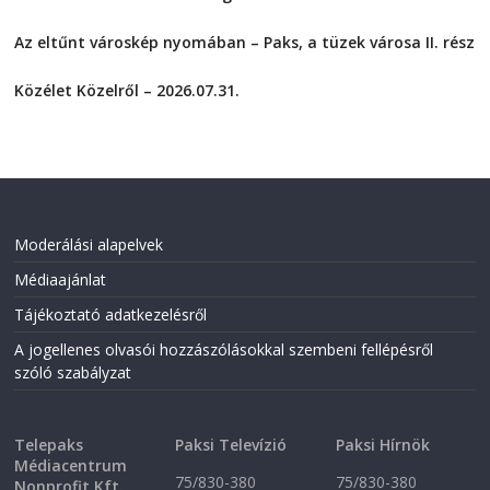
o
o
2026-08-04
n
n
F
T
Az eltűnt városkép nyomában – Paks, a tüzek városa II. rész
a
w
2026-08-01
c
i
e
t
Közélet Közelről – 2026.07.31.
b
t
o
e
2026-07-31
o
r
k
(
(
O
O
p
p
e
e
n
n
s
s
i
i
n
Moderálási alapelvek
n
n
n
e
Médiaajánlat
e
w
w
w
w
i
Tájékoztató adatkezelésről
i
n
n
d
A jogellenes olvasói hozzászólásokkal szembeni fellépésről
d
o
o
w
szóló szabályzat
w
)
)
Telepaks
Paksi Televízió
Paksi Hírnök
Médiacentrum
75/830-380
75/830-380
Nonprofit Kft.