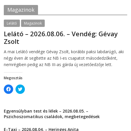
o
r
k
(
Magazinok
(
O
O
p
p
e
e
n
Lelátó
Magazinok
n
s
s
i
Lelátó – 2026.08.06. – Vendég: Gévay
i
n
n
n
Zsolt
n
e
e
w
w
w
2026-08-06
telepaks
A mai Lelátó vendége Gévay Zsolt, korábbi paksi labdarúgó, aki
w
i
i
n
négy éven át segítette az NB I-es csapatot másodedzőként,
n
d
d
o
nemrégiben pedig az NB III-as gárda új vezetőedzője lett.
o
w
w
)
)
Megosztás
C
C
l
l
i
i
c
c
k
k
t
t
Egyensúlyban test és lélek – 2026.08.05. –
o
o
s
s
Pszichoszomatikus családok, megbetegedések
h
h
a
a
2026-08-05
r
r
E-Taxi – 2026.08.04. – Heringes Anita
e
e