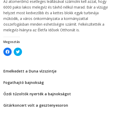
Az atomerőmű esetleges leállásával számolni kell azzal, hogy
e
w
w
w
6000 paksi lakos melegvíz és távhő nélkül marad. Bár a vízügyi
w
i
i
n
helyzet most kedvezőbb és a kettes blokk egyik turbinája
n
d
működik, a város önkormányzata a kormányzattal
d
o
o
w
összefogásban minden eshetőségre számít. Felkészítették a
w
)
)
melegvíz-hiányra az Életfa Idősek Otthonát is.
Megosztás
C
C
l
l
i
i
c
c
k
k
t
t
Emelkedett a Duna vízszintje
o
o
s
s
2026-08-04
h
h
a
a
Fogathajtó bajnokság
r
r
e
e
2026-08-04
o
o
Ózdi tűzoltók nyerték a bajnokságot
n
n
F
T
2026-08-04
a
w
c
i
Gitárkoncert volt a gesztenyesoron
e
t
2026-08-04
b
t
o
e