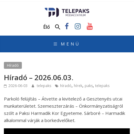
TelePaks
Médiacentrum
Élő
TelePaks
Kistérségi
Televízió
honlapja
Híradó
Híradó – 2026.06.03.
,
,
,
2026-06-03
telepaks
híradó
hírek
paks
telepaks
Parkoló felújítás – Átvette a kivitelező a Gesztenyés utcai
munkaterületet. Szemeszterzárás – Önkormányzatiságról
szólt a Paksi Harmadik Kor Egyeteme. Sárboré – Harmadik
alkalommal várják a borkedvelőket.