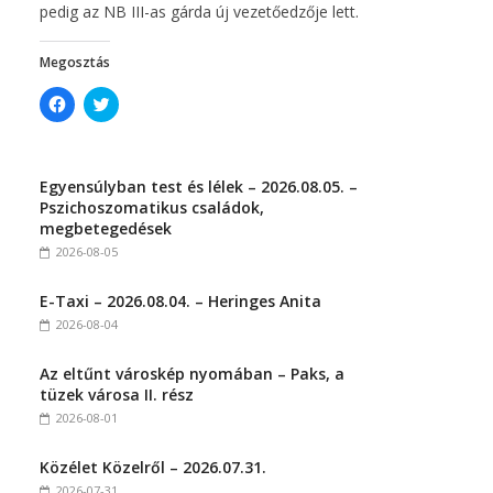
pedig az NB III-as gárda új vezetőedzője lett.
Megosztás
C
C
l
l
i
i
c
c
k
k
t
t
Egyensúlyban test és lélek – 2026.08.05. –
o
o
s
s
Pszichoszomatikus családok,
h
h
megbetegedések
a
a
r
r
2026-08-05
e
e
o
o
n
n
E-Taxi – 2026.08.04. – Heringes Anita
F
T
a
w
2026-08-04
c
i
e
t
b
t
Az eltűnt városkép nyomában – Paks, a
o
e
o
r
tüzek városa II. rész
k
(
(
O
2026-08-01
O
p
p
e
e
n
Közélet Közelről – 2026.07.31.
n
s
s
i
2026-07-31