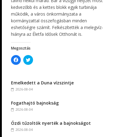
távhő nélkül marad. Bár a vízügyi helyzet most
kedvezőbb és a kettes blokk egyik turbinája
működik, a város önkormányzata a
kormányzattal összefogásban minden
eshetőségre számít. Felkészítették a melegvíz-
hiányra az Életfa Idősek Otthonát is.
Megosztás
C
C
l
l
i
i
c
c
k
k
t
t
Emelkedett a Duna vízszintje
o
o
s
s
2026-08-04
h
h
a
a
r
r
Fogathajtó bajnokság
e
e
o
o
2026-08-04
n
n
F
T
a
w
c
i
Ózdi tűzoltók nyerték a bajnokságot
e
t
2026-08-04
b
t
o
e