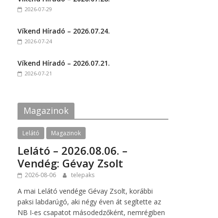
o
o
2026-07-29
n
n
F
T
a
w
c
i
Víkend Híradó – 2026.07.24.
e
t
2026-07-24
b
t
o
e
o
r
k
(
Víkend Híradó – 2026.07.21.
(
O
2026-07-21
O
p
p
e
e
n
n
s
s
i
i
n
Magazinok
n
n
n
e
e
w
w
w
Lelátó
Magazinok
w
i
i
n
Lelátó – 2026.08.06. –
n
d
d
o
Vendég: Gévay Zsolt
o
w
w
)
2026-08-06
telepaks
)
A mai Lelátó vendége Gévay Zsolt, korábbi
paksi labdarúgó, aki négy éven át segítette az
NB I-es csapatot másodedzőként, nemrégiben