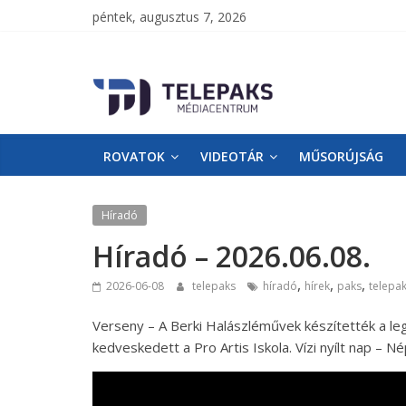
péntek, augusztus 7, 2026
TelePaks
Médiacentrum
ROVATOK
VIDEOTÁR
MŰSORÚJSÁG
TelePaks
Kistérségi
Televízió
Híradó
honlapja
Híradó – 2026.06.08.
,
,
,
2026-06-08
telepaks
híradó
hírek
paks
telepa
Verseny – A Berki Halászléművek készítették a le
kedveskedett a Pro Artis Iskola. Vízi nyílt nap – 