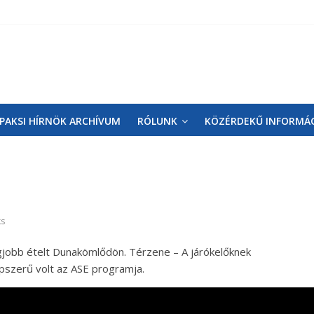
PAKSI HÍRNÖK ARCHÍVUM
RÓLUNK
KÖZÉRDEKŰ INFORMÁ
ks
gjobb ételt Dunakömlődön. Térzene – A járókelőknek
Népszerű volt az ASE programja.