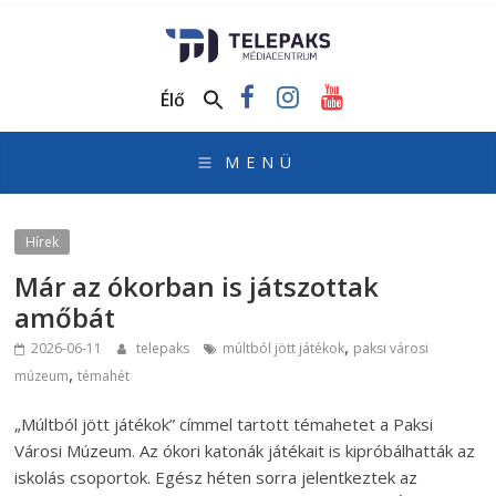
TelePaks
Médiacentrum
Élő
TelePaks
Kistérségi
Televízió
honlapja
Hírek
Már az ókorban is játszottak
amőbát
,
2026-06-11
telepaks
múltból jött játékok
paksi városi
,
múzeum
témahét
„Múltból jött játékok” címmel tartott témahetet a Paksi
Városi Múzeum. Az ókori katonák játékait is kipróbálhatták az
iskolás csoportok. Egész héten sorra jelentkeztek az