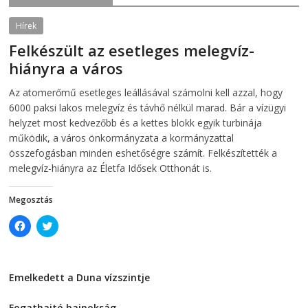
O
p
p
e
e
n
Hírek
n
s
s
i
Felkészült az esetleges melegvíz-
i
n
n
n
hiányra a város
n
e
e
w
w
w
2026-08-04
telepaks
Az atomerőmű esetleges leállásával számolni kell azzal, hogy
w
i
i
n
6000 paksi lakos melegvíz és távhő nélkül marad. Bár a vízügyi
n
d
d
o
helyzet most kedvezőbb és a kettes blokk egyik turbinája
o
w
működik, a város önkormányzata a kormányzattal
w
)
)
összefogásban minden eshetőségre számít. Felkészítették a
melegvíz-hiányra az Életfa Idősek Otthonát is.
Megosztás
C
C
l
l
i
i
c
c
k
k
t
t
Emelkedett a Duna vízszintje
o
o
s
s
2026-08-04
h
h
a
a
Fogathajtó bajnokság