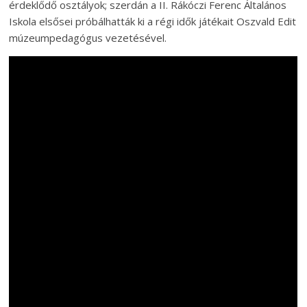
érdeklődő osztályok; szerdán a II. Rákóczi Ferenc Általános
Iskola elsősei próbálhatták ki a régi idők játékait Oszvald Edit
múzeumpedagógus vezetésével.