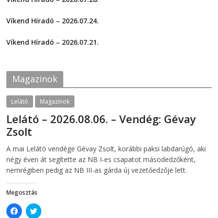
r
r
e
e
2026-07-29
o
o
Víkend Híradó – 2026.07.24.
n
n
F
T
2026-07-24
a
w
c
i
Víkend Híradó – 2026.07.21.
e
t
2026-07-21
b
t
o
e
o
r
k
(
Magazinok
(
O
O
p
p
e
e
n
Lelátó
Magazinok
n
s
s
i
Lelátó – 2026.08.06. – Vendég: Gévay
i
n
n
n
Zsolt
n
e
e
w
w
w
2026-08-06
telepaks
A mai Lelátó vendége Gévay Zsolt, korábbi paksi labdarúgó, aki
w
i
i
n
négy éven át segítette az NB I-es csapatot másodedzőként,
n
d
d
o
nemrégiben pedig az NB III-as gárda új vezetőedzője lett.
o
w
w
)
)
Megosztás
C
C
l
l