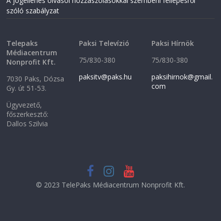
A jogellenes olvasói hozzászólásokkal szembeni fellépésről
d
o
o
w
szóló szabályzat
w
)
)
Telepaks
Paksi Televízió
Paksi Hírnök
Médiacentrum
75/830-380
75/830-380
Nonprofit Kft.
paksitv@paks.hu
paksihirnok@gmail.
7030 Paks, Dózsa
com
Gy. út 51-53.
Ügyvezető,
főszerkesztő:
Dallos Szilvia
© 2023 TelePaks Médiacentrum Nonprofit Kft.