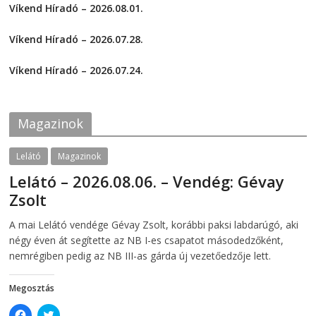
a
a
Víkend Híradó – 2026.08.01.
r
r
e
e
2026-08-01
o
o
Víkend Híradó – 2026.07.28.
n
n
F
T
2026-07-29
a
w
c
i
Víkend Híradó – 2026.07.24.
e
t
2026-07-24
b
t
o
e
o
r
k
(
Magazinok
(
O
O
p
p
e
e
n
Lelátó
Magazinok
n
s
s
i
Lelátó – 2026.08.06. – Vendég: Gévay
i
n
n
n
Zsolt
n
e
e
w
w
w
2026-08-06
telepaks
A mai Lelátó vendége Gévay Zsolt, korábbi paksi labdarúgó, aki
w
i
i
n
négy éven át segítette az NB I-es csapatot másodedzőként,
n
d
d
o
nemrégiben pedig az NB III-as gárda új vezetőedzője lett.
o
w
w
)
)
Megosztás
C
C