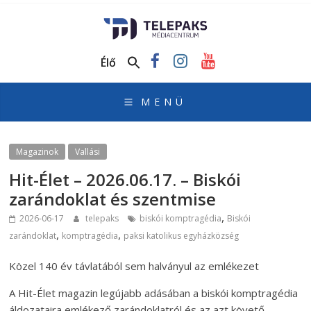
TelePaks
Médiacentrum
Élő
TelePaks
Kistérségi
Televízió
honlapja
Magazinok
Vallási
Hit-Élet – 2026.06.17. – Biskói
zarándoklat és szentmise
,
2026-06-17
telepaks
biskói komptragédia
Biskói
,
,
zarándoklat
komptragédia
paksi katolikus egyházközség
Közel 140 év távlatából sem halványul az emlékezet
A Hit-Élet magazin legújabb adásában a biskói komptragédia
áldozataira emlékező zarándoklatról és az azt követő