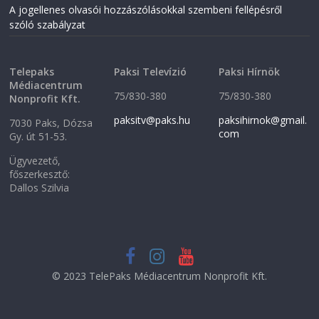
n
d
A jogellenes olvasói hozzászólásokkal szembeni fellépésről
d
o
o
w
szóló szabályzat
w
)
)
Telepaks
Paksi Televízió
Paksi Hírnök
Médiacentrum
75/830-380
75/830-380
Nonprofit Kft.
paksitv@paks.hu
paksihirnok@gmail.
7030 Paks, Dózsa
com
Gy. út 51-53.
Ügyvezető,
főszerkesztő:
Dallos Szilvia
© 2023 TelePaks Médiacentrum Nonprofit Kft.