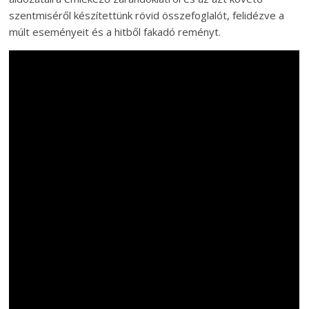
szentmiséről készítettünk rövid összefoglalót, felidézve a
múlt eseményeit és a hitből fakadó reményt.