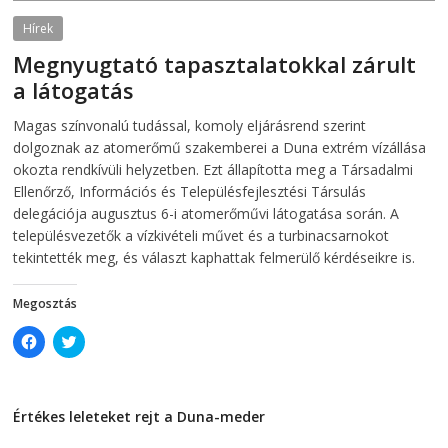
p
e
e
n
Hírek
n
s
s
i
Megnyugtató tapasztalatokkal zárult
i
n
n
n
a látogatás
n
e
e
w
w
w
2026-08-07
telepaks
Magas színvonalú tudással, komoly eljárásrend szerint
w
i
i
n
dolgoznak az atomerőmű szakemberei a Duna extrém vízállása
n
d
d
o
okozta rendkívüli helyzetben. Ezt állapította meg a Társadalmi
o
w
Ellenőrző, Információs és Településfejlesztési Társulás
w
)
)
delegációja augusztus 6-i atomerőművi látogatása során. A
településvezetők a vízkivételi művet és a turbinacsarnokot
tekintették meg, és választ kaphattak felmerülő kérdéseikre is.
Megosztás
C
C
l
l
i
i
c
c
k
k
t
t
Értékes leleteket rejt a Duna-meder
o
o
s
s
2026-08-07
h
h