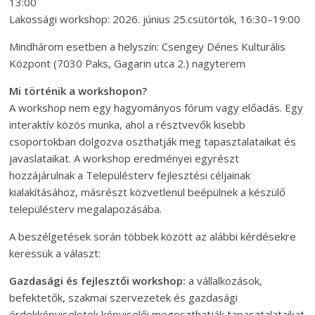
13:00
Lakossági workshop: 2026. június 25.csütörtök, 16:30–19:00
Mindhárom esetben a helyszín: Csengey Dénes Kulturális
Központ (7030 Paks, Gagarin utca 2.) nagyterem
Mi történik a workshopon?
A workshop nem egy hagyományos fórum vagy előadás. Egy
interaktív közös munka, ahol a résztvevők kisebb
csoportokban dolgozva oszthatják meg tapasztalataikat és
javaslataikat. A workshop eredményei egyrészt
hozzájárulnak a Településterv fejlesztési céljainak
kialakításához, másrészt közvetlenül beépülnek a készülő
településterv megalapozásába.
A beszélgetések során többek között az alábbi kérdésekre
keressük a választ:
Gazdasági és fejlesztői workshop:
a vállalkozások,
befektetők, szakmai szervezetek és gazdasági
érdekképviseletek képviselői megoszthatják tapasztalataikat