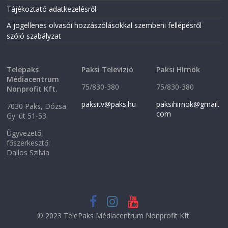
w
w
w
i
Tájékoztató adatkezelésről
i
n
n
d
A jogellenes olvasói hozzászólásokkal szembeni fellépésről
d
o
o
w
szóló szabályzat
w
)
)
Telepaks
Paksi Televízió
Paksi Hírnök
Médiacentrum
75/830-380
75/830-380
Nonprofit Kft.
paksitv@paks.hu
paksihirnok@gmail.
7030 Paks, Dózsa
com
Gy. út 51-53.
Ügyvezető,
főszerkesztő:
Dallos Szilvia
© 2023 TelePaks Médiacentrum Nonprofit Kft.