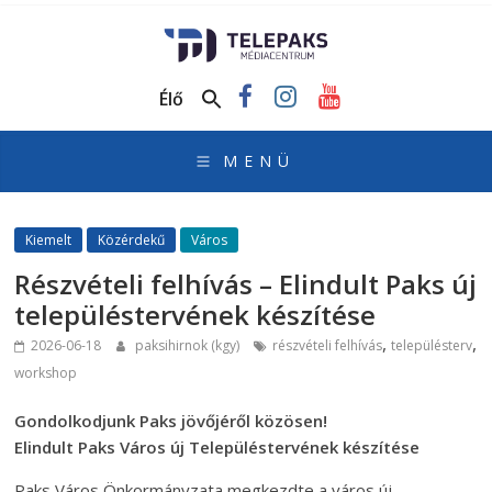
TelePaks
Médiacentrum
Élő
TelePaks
Kistérségi
Televízió
honlapja
Kiemelt
Közérdekű
Város
Részvételi felhívás – Elindult Paks új
településtervének készítése
,
,
2026-06-18
paksihirnok (kgy)
részvételi felhívás
településterv
workshop
Gondolkodjunk Paks jövőjéről közösen!
Elindult Paks Város új Településtervének készítése
Paks Város Önkormányzata megkezdte a város új