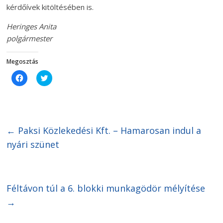
kérdőívek kitöltésében is.
Heringes Anita
polgármester
Megosztás
C
C
l
l
i
i
c
c
k
k
t
t
o
o
s
s
h
h
←
Paksi Közlekedési Kft. – Hamarosan indul a
a
a
r
r
nyári szünet
e
e
o
o
n
n
F
T
a
w
c
i
Féltávon túl a 6. blokki munkagödör mélyítése
e
t
b
t
o
e
→
o
r
k
(
(
O