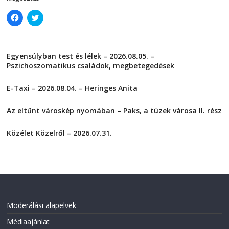
C
C
l
l
i
i
c
c
k
k
t
t
Egyensúlyban test és lélek – 2026.08.05. –
o
o
s
s
Pszichoszomatikus családok, megbetegedések
h
h
a
a
2026-08-05
r
r
E-Taxi – 2026.08.04. – Heringes Anita
e
e
o
o
2026-08-04
n
n
F
T
Az eltűnt városkép nyomában – Paks, a tüzek városa II. rész
a
w
2026-08-01
c
i
e
t
Közélet Közelről – 2026.07.31.
b
t
o
e
2026-07-31
o
r
k
(
(
O
O
p
p
e
e
n
n
s
s
i
i
n
Moderálási alapelvek
n
n
n
e
Médiaajánlat
e
w