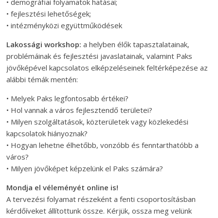
• demográfiai folyamatok hatásai;
• fejlesztési lehetőségek;
• intézményközi együttműködések
Lakossági workshop:
a helyben élők tapasztalatainak,
problémáinak és fejlesztési javaslatainak, valamint Paks
jövőképével kapcsolatos elképzeléseinek feltérképezése az
alábbi témák mentén:
• Melyek Paks legfontosabb értékei?
• Hol vannak a város fejlesztendő területei?
• Milyen szolgáltatások, közterületek vagy közlekedési
kapcsolatok hiányoznak?
• Hogyan lehetne élhetőbb, vonzóbb és fenntarthatóbb a
város?
• Milyen jövőképet képzelünk el Paks számára?
Mondja el véleményét online is!
A tervezési folyamat részeként a fenti csoportosításban
kérdőíveket állítottunk össze. Kérjük, ossza meg velünk