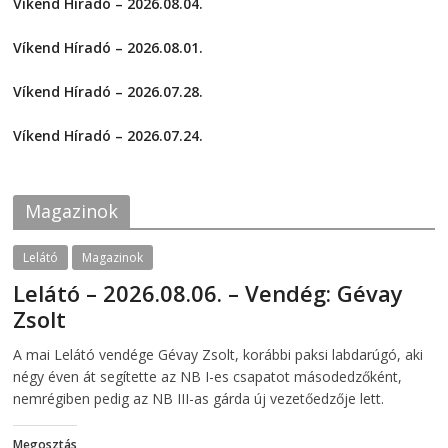
Víkend Híradó – 2026.08.04.
o
o
s
s
2026-08-04
h
h
a
a
Víkend Híradó – 2026.08.01.
r
r
e
e
2026-08-01
o
o
Víkend Híradó – 2026.07.28.
n
n
F
T
2026-07-29
a
w
c
i
Víkend Híradó – 2026.07.24.
e
t
2026-07-24
b
t
o
e
o
r
k
(
Magazinok
(
O
O
p
p
e
e
n
Lelátó
Magazinok
n
s
s
i
Lelátó – 2026.08.06. – Vendég: Gévay
i
n
n
n
Zsolt
n
e
e
w
w
w
2026-08-06
telepaks
A mai Lelátó vendége Gévay Zsolt, korábbi paksi labdarúgó, aki
w
i
i
n
négy éven át segítette az NB I-es csapatot másodedzőként,
n
d
d
o
nemrégiben pedig az NB III-as gárda új vezetőedzője lett.
o
w
w
)
)
Megosztás