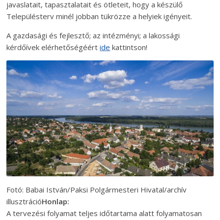
javaslatait, tapasztalatait és ötleteit, hogy a készülő
Településterv minél jobban tükrözze a helyiek igényeit.
A gazdasági és fejlesztő; az intézményi; a lakossági
kérdőívek elérhetőségéért
ide
kattintson!
Fotó: Babai István/Paksi Polgármesteri Hivatal/archív
illusztráció
Honlap:
A tervezési folyamat teljes időtartama alatt folyamatosan