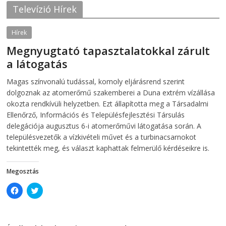
O
p
Televízió Hírek
p
e
e
n
n
s
s
i
Hírek
i
n
n
n
Megnyugtató tapasztalatokkal zárult
n
e
e
w
a látogatás
w
w
w
i
i
n
2026-08-07
telepaks
Magas színvonalú tudással, komoly eljárásrend szerint
n
d
d
o
dolgoznak az atomerőmű szakemberei a Duna extrém vízállása
o
w
w
)
okozta rendkívüli helyzetben. Ezt állapította meg a Társadalmi
)
Ellenőrző, Információs és Településfejlesztési Társulás
delegációja augusztus 6-i atomerőművi látogatása során. A
településvezetők a vízkivételi művet és a turbinacsarnokot
tekintették meg, és választ kaphattak felmerülő kérdéseikre is.
Megosztás
C
C
l
l
i
i
c
c
k
k
t
t