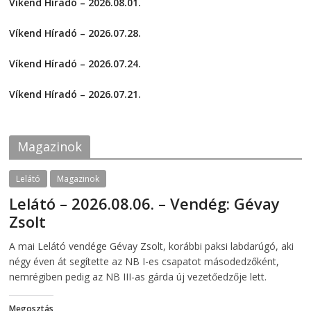
Víkend Híradó – 2026.08.01.
o
o
s
s
2026-08-01
h
h
a
a
Víkend Híradó – 2026.07.28.
r
r
e
e
2026-07-29
o
o
Víkend Híradó – 2026.07.24.
n
n
F
T
2026-07-24
a
w
c
i
Víkend Híradó – 2026.07.21.
e
t
2026-07-21
b
t
o
e
o
r
k
(
Magazinok
(
O
O
p
p
e
e
n
Lelátó
Magazinok
n
s
s
i
Lelátó – 2026.08.06. – Vendég: Gévay
i
n
n
n
Zsolt
n
e
e
w
w
w
2026-08-06
telepaks
A mai Lelátó vendége Gévay Zsolt, korábbi paksi labdarúgó, aki
w
i
i
n
négy éven át segítette az NB I-es csapatot másodedzőként,
n
d
d
o
nemrégiben pedig az NB III-as gárda új vezetőedzője lett.
o
w
w
)
)
Megosztás