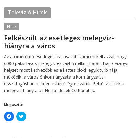
o
e
o
r
k
(
Televízió Hírek
(
O
O
p
p
e
e
n
Hírek
n
s
s
i
Felkészült az esetleges melegvíz-
i
n
n
n
hiányra a város
n
e
e
w
w
w
2026-08-04
telepaks
Az atomerőmű esetleges leállásával számolni kell azzal, hogy
w
i
i
n
6000 paksi lakos melegvíz és távhő nélkül marad. Bár a vízügyi
n
d
d
o
helyzet most kedvezőbb és a kettes blokk egyik turbinája
o
w
működik, a város önkormányzata a kormányzattal
w
)
)
összefogásban minden eshetőségre számít. Felkészítették a
melegvíz-hiányra az Életfa Idősek Otthonát is.
Megosztás
C
C
l
l
i
i
c
c
k
k
t
t