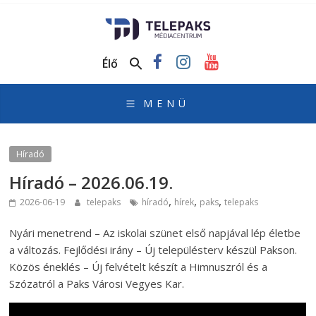
TelePaks
Médiacentrum
Élő
TelePaks
Kistérségi
Televízió
honlapja
Híradó
Híradó – 2026.06.19.
,
,
,
2026-06-19
telepaks
híradó
hírek
paks
telepaks
Nyári menetrend – Az iskolai szünet első napjával lép életbe
a változás. Fejlődési irány – Új településterv készül Pakson.
Közös éneklés – Új felvételt készít a Himnuszról és a
Szózatról a Paks Városi Vegyes Kar.