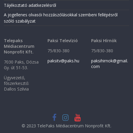
w
w
w
i
Tájékoztató adatkezelésről
i
n
n
d
A jogellenes olvasói hozzászólásokkal szembeni fellépésről
d
o
o
w
szóló szabályzat
w
)
)
Telepaks
Paksi Televízió
Paksi Hírnök
Médiacentrum
75/830-380
75/830-380
Nonprofit Kft.
paksitv@paks.hu
paksihirnok@gmail.
7030 Paks, Dózsa
com
Gy. út 51-53.
Ügyvezető,
főszerkesztő:
Dallos Szilvia
© 2023 TelePaks Médiacentrum Nonprofit Kft.