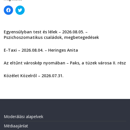
C
C
l
l
i
i
c
c
k
k
t
t
Egyensúlyban test és lélek – 2026.08.05. –
o
o
s
s
Pszichoszomatikus családok, megbetegedések
h
h
a
a
2026-08-05
r
r
E-Taxi – 2026.08.04. – Heringes Anita
e
e
o
o
2026-08-04
n
n
F
T
Az eltűnt városkép nyomában – Paks, a tüzek városa II. rész
a
w
2026-08-01
c
i
e
t
Közélet Közelről – 2026.07.31.
b
t
o
e
2026-07-31
o
r
k
(
(
O
O
p
p
e
e
n
n
s
s
i
i
n
Moderálási alapelvek
n
n
n
e
Médiaajánlat
e
w