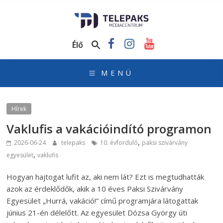
TelePaks
Médiacentrum
Élő
TelePaks
Kistérségi
Televízió
honlapja
Hírek
Vaklufis a vakációindító programon
,
2026-06-24
telepaks
10. évforduló
paksi szivárvány
,
egyesület
vaklufis
Hogyan hajtogat lufit az, aki nem lát? Ezt is megtudhatták
azok az érdeklődők, akik a 10 éves Paksi Szivárvány
Egyesület „Hurrá, vakáció!” című programjára látogattak
június 21-én délelőtt. Az egyesület Dózsa György úti