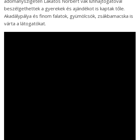
adományszigetén Lakatos Norbert vak lufihajtogatóval
beszélgethettek a gyerekek és ajándékot is kaptak tőle.
Akadálypálya és finom falatok, gyümölcsök, zsákbamacska is
várta a látogatókat.