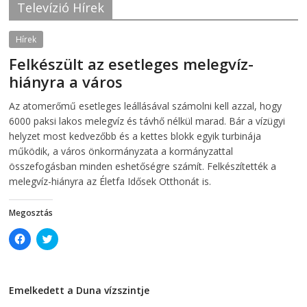
k
(
Televízió Hírek
(
O
O
p
p
e
e
n
Hírek
n
s
s
i
Felkészült az esetleges melegvíz-
i
n
n
n
hiányra a város
n
e
e
w
w
w
2026-08-04
telepaks
Az atomerőmű esetleges leállásával számolni kell azzal, hogy
w
i
i
n
6000 paksi lakos melegvíz és távhő nélkül marad. Bár a vízügyi
n
d
d
o
helyzet most kedvezőbb és a kettes blokk egyik turbinája
o
w
működik, a város önkormányzata a kormányzattal
w
)
)
összefogásban minden eshetőségre számít. Felkészítették a
melegvíz-hiányra az Életfa Idősek Otthonát is.
Megosztás
C
C
l
l
i
i
c
c
k
k
t
t
Emelkedett a Duna vízszintje
o
o
s
s
2026-08-04