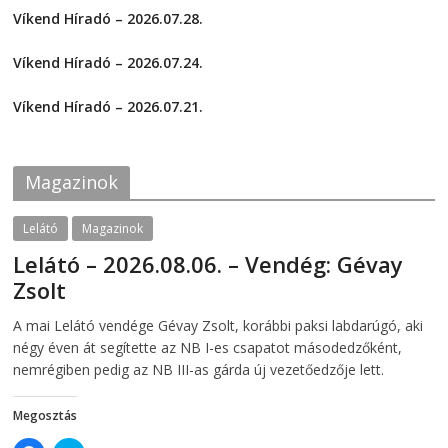
h
h
a
a
Víkend Híradó – 2026.07.28.
r
r
e
e
2026-07-29
o
o
Víkend Híradó – 2026.07.24.
n
n
F
T
2026-07-24
a
w
c
i
Víkend Híradó – 2026.07.21.
e
t
2026-07-21
b
t
o
e
o
r
k
(
Magazinok
(
O
O
p
p
e
e
n
Lelátó
Magazinok
n
s
s
i
Lelátó – 2026.08.06. – Vendég: Gévay
i
n
n
n
Zsolt
n
e
e
w
w
w
2026-08-06
telepaks
A mai Lelátó vendége Gévay Zsolt, korábbi paksi labdarúgó, aki
w
i
i
n
négy éven át segítette az NB I-es csapatot másodedzőként,
n
d
d
o
nemrégiben pedig az NB III-as gárda új vezetőedzője lett.
o
w
w
)
)
Megosztás