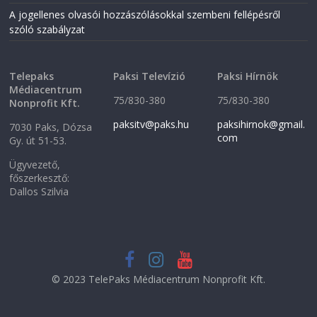
n
d
A jogellenes olvasói hozzászólásokkal szembeni fellépésről
d
o
o
w
szóló szabályzat
w
)
)
Telepaks
Paksi Televízió
Paksi Hírnök
Médiacentrum
75/830-380
75/830-380
Nonprofit Kft.
paksitv@paks.hu
paksihirnok@gmail.
7030 Paks, Dózsa
com
Gy. út 51-53.
Ügyvezető,
főszerkesztő:
Dallos Szilvia
© 2023 TelePaks Médiacentrum Nonprofit Kft.