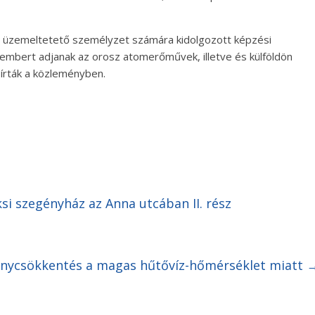
üzemeltetető személyzet számára kidolgozott képzési
embert adjanak az orosz atomerőművek, illetve és külföldön
rták a közleményben.
i szegényház az Anna utcában II. rész
énycsökkentés a magas hűtővíz-hőmérséklet miatt