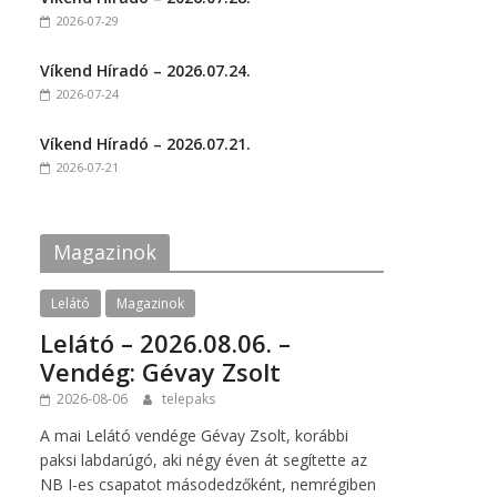
o
o
2026-07-29
n
n
F
T
a
w
c
i
Víkend Híradó – 2026.07.24.
e
t
2026-07-24
b
t
o
e
o
r
k
(
Víkend Híradó – 2026.07.21.
(
O
2026-07-21
O
p
p
e
e
n
n
s
,
s
i
i
n
Magazinok
n
n
n
e
e
w
w
w
Lelátó
Magazinok
w
i
i
n
Lelátó – 2026.08.06. –
n
d
d
o
Vendég: Gévay Zsolt
o
w
w
)
2026-08-06
telepaks
)
A mai Lelátó vendége Gévay Zsolt, korábbi
paksi labdarúgó, aki négy éven át segítette az
NB I-es csapatot másodedzőként, nemrégiben