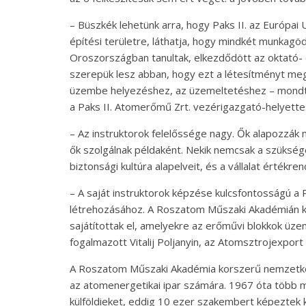
– Büszkék lehetünk arra, hogy Paks II. az Európa
építési területre, láthatja, hogy mindkét munkagö
Oroszországban tanultak, elkezdődött az oktató- é
szerepük lesz abban, hogy ezt a létesítményt meg
üzembe helyezéshez, az üzemeltetéshez – mondta
a Paks II. Atomerőmű Zrt. vezérigazgató-helyette
– Az instruktorok felelőssége nagy. Ők alapozzá
ők szolgálnak példaként. Nekik nemcsak a szükség
biztonsági kultúra alapelveit, és a vállalat értékre
– A saját instruktorok képzése kulcsfontosságú a 
létrehozásához. A Roszatom Műszaki Akadémián 
sajátítottak el, amelyekre az erőművi blokkok ü
fogalmazott Vitalij Poljanyin, az Atomsztrojexport 
A Roszatom Műszaki Akadémia korszerű nemzetkö
az atomenergetikai ipar számára. 1967 óta több 
külföldieket, eddig 10 ezer szakembert képeztek