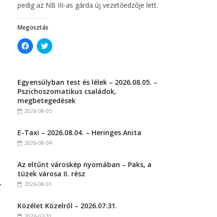
pedig az NB III-as gárda új vezetőedzője lett.
Megosztás
C
C
l
l
i
i
c
c
k
k
t
t
Egyensúlyban test és lélek – 2026.08.05. –
o
o
s
s
Pszichoszomatikus családok,
h
h
megbetegedések
a
a
r
r
2026-08-05
e
e
o
o
n
n
E-Taxi – 2026.08.04. – Heringes Anita
F
T
a
w
2026-08-04
c
i
e
t
b
t
Az eltűnt városkép nyomában – Paks, a
o
e
o
r
tüzek városa II. rész
k
(
→
(
O
2026-08-01
O
p
p
e
e
n
Közélet Közelről – 2026.07.31.
n
s
s
i
2026-07-31