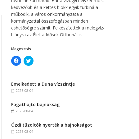
távhő nélkül marad. Bár a vízügyi helyzet most
kedvezőbb és a kettes blokk egyik turbinája
működik, a város önkormányzata a
kormányzattal összefogásban minden
eshetőségre számít. Felkészítették a melegvíz-
hiányra az Életfa Idősek Otthonát is.
Megosztás
C
C
l
l
i
i
c
c
k
k
t
t
Emelkedett a Duna vízszintje
o
o
s
s
2026-08-04
h
h
a
a
r
r
Fogathajtó bajnokság
e
e
o
o
2026-08-04
n
n
F
T
a
w
c
i
Ózdi tűzoltók nyerték a bajnokságot
e
t
2026-08-04
b
t
o
e