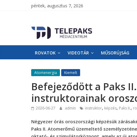
péntek, augusztus 7, 2026
TelePaks
Médiacentrum
ROVATOK
VIDEOTÁR
MŰSORÚJSÁG
TelePaks
Kistérségi
Televízió
Atomenergia
Kiemelt
honlapja
Befejeződött a Paks I
instruktorainak orosz
,
,
,
2026-06-27
admin
instruktor
képzés
Paks II.
r
Négyezer órás oroszországi képzésük zárásakén
Paks II. Atomerőmű üzemeltető személyzetének
oktató- és szimulátorközpont, amely az új at