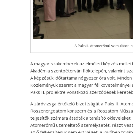
A Paks II. Atomerőmű szimulátor in
A magyar szakemberek az elméleti képzés mellett
Akadémia szentpétervári fióktelepén, valamint sz
A képzésük időtartama négyezer óra volt. Minden 
Közleményük szerint a magyar fél követelményei a
Paks II. projektre vonatkozó szerződések kereté
A záróvizsga értékelő bizottságát a Paks II. Atom
Roszenergoatom konszern és a Roszatom Műszaki 
teljesítők számára átadták a tanúsító okleveleket. 
Atomerőmű üzemeltető személyzetét, részt veszn
az ő felkészítésük sem ért véget: a jövőben továb