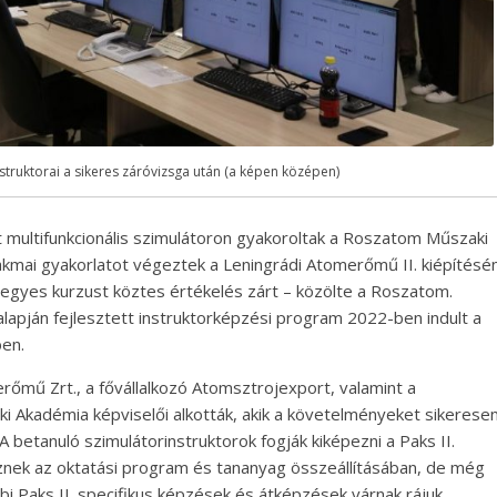
struktorai a sikeres záróvizsga után (a képen középen)
 multifunkcionális szimulátoron gyakoroltak a Roszatom Műszaki
akmai gyakorlatot végeztek a Leningrádi Atomerőmű II. kiépítésén
egyes kurzust köztes értékelés zárt – közölte a Roszatom.
lapján fejlesztett instruktorképzési program 2022-ben indult a
ben.
erőmű Zrt., a fővállalkozó Atomsztrojexport, valamint a
Akadémia képviselői alkották, akik a követelményeket sikerese
A betanuló szimulátorinstruktorok fogják kiképezni a Paks II.
ek az oktatási program és tananyag összeállításában, de még
bi Paks II. specifikus képzések és átképzések várnak rájuk.