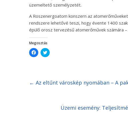
üzemeltető személyzetét.
A Roszenergoatom konszern az atomerőműveket 
rendszere lehetővé teszi, hogy évente 1400 szak
épülő orosz tervezésű atomerőművek számára – í
Megosztás
C
C
l
l
i
i
c
c
k
k
t
t
o
o
s
s
h
h
←
Az eltűnt városkép nyomában – A paks
a
a
r
r
e
e
o
o
n
n
F
T
Üzemi esemény: Teljesítm
a
w
c
i
e
t
b
t
o
e
o
r