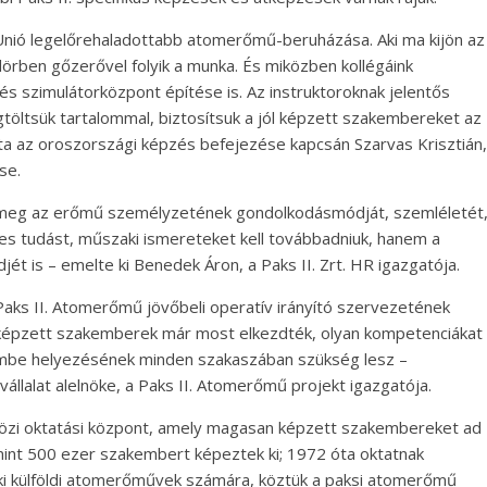
i Unió legelőrehaladottabb atomerőmű-beruházása. Aki ma kijön az
dörben gőzerővel folyik a munka. És miközben kollégáink
s szimulátorközpont építése is. Az instruktoroknak jelentős
töltsük tartalommal, biztosítsuk a jól képzett szakembereket az
 az oroszországi képzés befejezése kapcsán Szarvas Krisztián,
se.
k meg az erőmű személyzetének gondolkodásmódját, szemléletét
es tudást, műszaki ismereteket kell továbbadniuk, hanem a
ndjét is – emelte ki Benedek Áron, a Paks II. Zrt. HR igazgatója.
Paks II. Atomerőmű jövőbeli operatív irányító szervezetének
képzett szakemberek már most elkezdték, olyan kompetenciákat
zembe helyezésének minden szakaszában szükség lesz –
vállalat alelnöke, a Paks II. Atomerőmű projekt igazgatója.
zi oktatási központ, amely magasan képzett szakembereket ad
mint 500 ezer szakembert képeztek ki; 1972 óta oktatnak
 ki külföldi atomerőművek számára, köztük a paksi atomerőmű