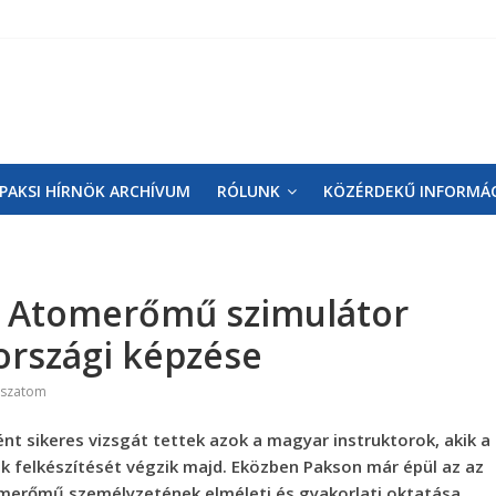
PAKSI HÍRNÖK ARCHÍVUM
RÓLUNK
KÖZÉRDEKŰ INFORMÁ
I. Atomerőmű szimulátor
országi képzése
oszatom
t sikeres vizsgát tettek azok a magyar instruktorok, akik a
 felkészítését végzik majd. Eközben Pakson már épül az az
omerőmű személyzetének elméleti és gyakorlati oktatása