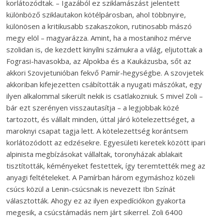
korlátozódtak. – Igazából ez sziklamászást jelentett
különböző sziklautakon kötélpárosban, ahol többnyire,
különösen a kritikusabb szakaszokon, rutinosabb mászó
megy elöl – magyarázza. Amint, ha a mostanihoz mérve
szolidan is, de kezdett kinyílni számukra a világ, eljutottak a
Fograsi-havasokba, az Alpokba és a Kaukázusba, sőt az
akkori Szovjetunióban fekvő Pamír-hegységbe. A szovjetek
akkoriban kifejezetten csábították a nyugati mászókat, egy
ilyen alkalommal sikerült nekik is csatlakozniuk. S mivel Zoli –
bár ezt szerényen visszautasítja – a legjobbak közé
tartozott, és vállalt minden, úttal járó kötelezettséget, a
maroknyi csapat tagja lett. A kötelezettség korántsem
korlátozódott az edzésekre. Egyesületi keretek között ipari
alpinista megbízásokat vállaltak, toronyházak ablakait
tisztították, kéményeket festettek, így teremtették meg az
anyagi feltételeket. A Pamírban három egymáshoz közeli
csúcs közül a Lenin-csúcsnak is nevezett Ibn Színát
választották. Ahogy ez az ilyen expedíciókon gyakorta
megesik, a csúcstámadás nem járt sikerrel. Zoli 6400