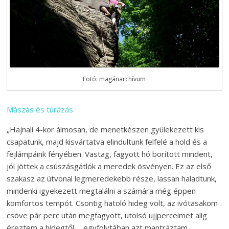
Fotó: magánarchívum
Mászás és túrázás
„Hajnali 4-kor álmosan, de menetkészen gyülekezett kis
csapatunk, majd kisvártatva elindultunk felfelé a hold és a
fejlámpáink fényében. Vastag, fagyott hó borított mindent,
jól jöttek a csúszásgátlók a meredek ösvényen. Ez az első
szakasz az útvonal legmeredekebb része, lassan haladtunk,
mindenki igyekezett megtalálni a számára még éppen
komfortos tempót. Csontig hatoló hideg volt, az ivótasakom
csöve pár perc után megfagyott, utolsó ujjperceimet alig
éreztem a hidegtől. …egyfolytában azt mantráztam