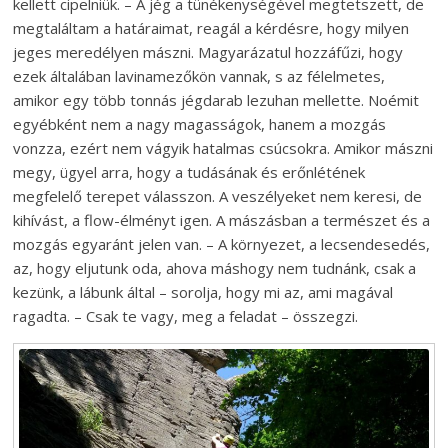
kellett cipelniük. – A jég a tünékenységével megtetszett, de
megtaláltam a határaimat, rea­gál a kérdésre, hogy milyen
jeges meredélyen mászni. Magyarázatul hozzáfűzi, hogy
ezek általában lavinamezőkön vannak, s az félelmetes,
amikor egy több tonnás jégdarab lezuhan mellette. Noémit
egyébként nem a nagy magasságok, hanem a mozgás
vonzza, ezért nem vágyik hatalmas csúcsokra. Amikor mászni
megy, ügyel arra, hogy a tudásának és erőnlétének
megfelelő terepet válasszon. A veszélyeket nem keresi, de
kihívást, a flow-élményt igen. A mászásban a természet és a
mozgás egyaránt jelen van. – A környezet, a lecsendesedés,
az, hogy eljutunk oda, ahova máshogy nem tudnánk, csak a
kezünk, a lábunk által – sorolja, hogy mi az, ami magával
ragadta. – Csak te vagy, meg a feladat – összegzi.