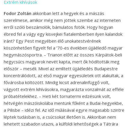
Extrém kihívások
Fodor Zoltán
akkoriban lett a hegyek és a mászás
szerelmese, amikor még nem jöttek szembe az interneten
erről szóló beszámolók, bámulatos fotók. Hogy hogyan
ébred fel a vágy egy kisvejkei fiatalemberben ilyen kalandok
iránt? Egy Pest megyében élő unokatestvérének
köszönhetően figyelt fel a ’70-es években újjáéledő magyar
hegymászósportra. – Trianon előtt az összes Kárpátok-beli
hegycsúcs magyarok nevét kapta, mert ők hódították meg
először – meséli. Mivel az említett újjáéledés Budapestre
koncentrálódott, az első magyar egyesületek ott alakultak, a
fővárosba költözött. Mindig kicsit adrenalinfüggő volt,
vágyott extrém kihívásokra, magyarázta vonzalmát az efféle
próbatételekhez. – Heti két tornatermi edzésünk volt,
hétvégén mászóiskolába mentünk főként a Budai-hegyekbe,
a Pilisbe – idézi fel. Az idő múlásával egyre magasabb szintre
léptek tudásban is, a csúcsokat illetően is. Akkoriban nem
lehetett szabadon utazni, a külföldi lehetőségek a Tátrára