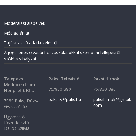
O
p
p
e
e
n
n
s
s
i
i
n
Moderálási alapelvek
n
n
n
e
Médiaajánlat
e
w
w
w
w
i
Tájékoztató adatkezelésről
i
n
n
d
A jogellenes olvasói hozzászólásokkal szembeni fellépésről
d
o
o
w
szóló szabályzat
w
)
)
Telepaks
Paksi Televízió
Paksi Hírnök
Médiacentrum
75/830-380
75/830-380
Nonprofit Kft.
paksitv@paks.hu
paksihirnok@gmail.
7030 Paks, Dózsa
com
Gy. út 51-53.
Ügyvezető,
főszerkesztő:
Dallos Szilvia