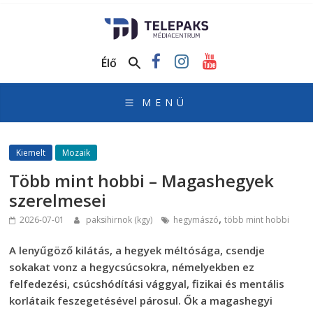
TelePaks
Médiacentrum
Élő
TelePaks
Kistérségi
Televízió
honlapja
Kiemelt
Mozaik
Több mint hobbi – Magashegyek
szerelmesei
,
2026-07-01
paksihirnok (kgy)
hegymászó
több mint hobbi
A lenyűgöző kilátás, a hegyek méltósága, csendje
sokakat vonz a hegycsúcsokra, némelyekben ez
felfedezési, csúcshódítási vággyal, fizikai és mentális
korlátaik feszegetésével párosul. Ők a magashegyi