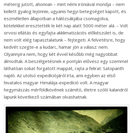
méterig jutott, ahonnan – mint némi iróniával mondja – nem
kellett gyalog lejönnie, ugyanis hegyi betegséget kapott, és
eszméletlen állapotban a hálózsákjába csomagolva,
kötelekkel eresztették le két nap alatt 5000 méter alá. – Volt
orvosi ellátás és egyfajta akkli­matizációs előkészület is, de
nem volt elég tapasztalatunk – fejtegeti. A felvetésre, hogy
kedvét szegte-e a kudarc, hamar jön a válasz: nem.
Olyannyira nem, hogy két évvel később még nagyobbat
álmodtak. A beszélgetésnek e pontján elővesz egy szemmel
láthatóan sokat forgatott mappát, rajta a felirat: Satopanth
napló. Az utolsó expedíciójáról írta, ami egyben az első
hivatalos magyar Himalája-expedíció volt. A magyar
hegymászás mérföldkövének számító, életre szóló kalandról
lapunk következő számában olvashatnak.