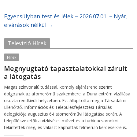
o
o
n
n
F
T
Egyensúlyban test és lélek – 2026.07.01. – Nyár,
a
w
c
i
elvárások nélkül
e
t
→
b
t
o
e
o
r
k
(
Televízió Hírek
(
O
O
p
p
e
e
n
Hírek
n
s
s
i
Megnyugtató tapasztalatokkal zárult
i
n
n
n
a látogatás
n
e
e
w
w
w
2026-08-07
telepaks
Magas színvonalú tudással, komoly eljárásrend szerint
w
i
i
n
dolgoznak az atomerőmű szakemberei a Duna extrém vízállása
n
d
d
o
okozta rendkívüli helyzetben. Ezt állapította meg a Társadalmi
o
w
Ellenőrző, Információs és Településfejlesztési Társulás
w
)
)
delegációja augusztus 6-i atomerőművi látogatása során. A
településvezetők a vízkivételi művet és a turbinacsarnokot
tekintették meg, és választ kaphattak felmerülő kérdéseikre is.