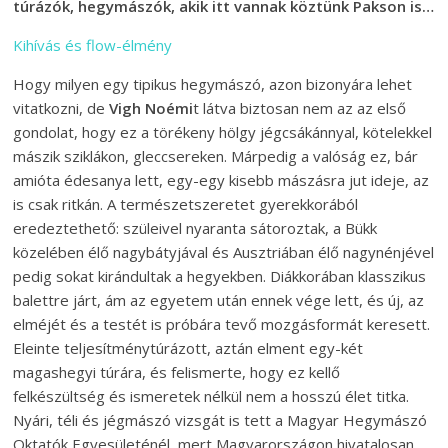
túrázók, hegymászók, akik itt vannak köztünk Pakson is…
Kihívás és flow-élmény
Hogy milyen egy tipikus hegymászó, azon bizonyára lehet
vitatkozni, de
Vigh Noémi
t látva biztosan nem az az első
gondolat, hogy ez a törékeny hölgy jégcsákánnyal, kötelekkel
mászik sziklákon, gleccsereken. Márpedig a valóság ez, bár
amióta édesanya lett, egy-egy kisebb mászásra jut ideje, az
is csak ritkán. A természetszeretet gyerekkorából
eredeztethető: szüleivel nyaranta sátoroztak, a Bükk
közelében élő nagybátyjával és Ausztriában élő nagynénjével
pedig sokat kirándultak a hegyekben. Diákkorában klasszikus
balettre járt, ám az egyetem után ennek vége lett, és új, az
elméjét és a testét is próbára tevő mozgásformát keresett.
Eleinte teljesítménytúrázott, aztán elment egy-két
magashegyi túrára, és felismerte, hogy ez kellő
felkészültség és ismeretek nélkül nem a hosszú élet titka.
Nyári, téli és jégmászó vizsgát is tett a Magyar Hegymászó
Oktatók Egyesületénél, mert Magyarországon hivatalosan