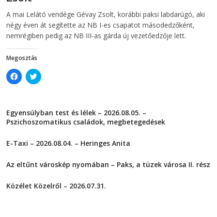
e
w
w
w
2026-08-06
telepaks
A mai Lelátó vendége Gévay Zsolt, korábbi paksi labdarúgó, aki
w
i
i
n
négy éven át segítette az NB I-es csapatot másodedzőként,
n
d
d
o
nemrégiben pedig az NB III-as gárda új vezetőedzője lett.
o
w
w
)
)
Megosztás
C
C
l
l
i
i
c
c
k
k
t
t
Egyensúlyban test és lélek – 2026.08.05. –
o
o
s
s
Pszichoszomatikus családok, megbetegedések
h
h
a
a
2026-08-05
r
r
E-Taxi – 2026.08.04. – Heringes Anita
e
e
o
o
2026-08-04
n
n
F
T
Az eltűnt városkép nyomában – Paks, a tüzek városa II. rész
a
w
2026-08-01
c
i
e
t
Közélet Közelről – 2026.07.31.
b
t
o
e
2026-07-31
o
r
k
(
(
O