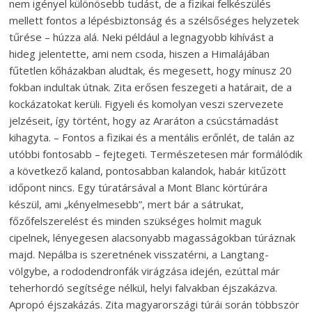
nem igényel különösebb tudást, de a fizikai felkészülés
mellett fontos a lépésbiztonság és a szélsőséges helyzetek
tűrése – húzza alá. Neki például a legnagyobb kihívást a
hideg jelentette, ami nem csoda, hiszen a Himalájában
fűtetlen kőházakban aludtak, és megesett, hogy mínusz 20
fokban indultak útnak. Zita erősen feszegeti a határait, de a
kockázatokat kerüli. Figyeli és komolyan veszi szervezete
jelzéseit, így történt, hogy az Araráton a csúcstámadást
kihagyta. – Fontos a fizikai és a mentális erőnlét, de talán az
utóbbi fontosabb – fejtegeti. Természetesen már formálódik
a következő kaland, pontosabban kalandok, habár kitűzött
időpont nincs. Egy túratársával a Mont Blanc körtúrára
készül, ami „kényelmesebb”, mert bár a sátrukat,
főzőfelszerelést és minden szükséges holmit maguk
cipelnek, lényegesen alacsonyabb magasságokban túráznak
majd. Nepálba is szeretnének visszatérni, a Langtang-
völgybe, a rododendronfák virágzása idején, ezúttal már
teherhordó segítsége nélkül, helyi falvakban éjszakázva.
Apropó éjszakázás. Zita magyarországi túrái során többször