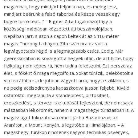
magamnak, hogy mindjárt feljön a nap, és meleg lesz,
mindjárt beérünk a felső táborba és kézbe veszek egy
bögre forró teát…” –
Eigner Zita
fogalmazott így a
közösségi médiában közzétett úti beszámolójában.
Nepálban járt, s azon a napon keltek át az 5416 méter
magas Thorong La hágón. Zita számára ez volt a
legvágyottabb régió, s a legmagasabb csúcs. Eddig. Már
gyerekkorában is sóvárgott a hegyek után, de azt hitte, hogy
fizikailag nem képes rá, nem tudna felkészülni. Ezt persze az
élet, s főként ő maga megcáfolta. Sokat túrázik, belekóstolt a
via ferrátába is, de jobban vágyott arra, hogy a sziklákba, s
ne pedig acélsodronyba kapaszkodva jusson feljebb. Kiváló
oktatóktól megtanulta a standépítést, biztosítást,
ereszkedést, s tervezi is e tudását fejleszteni, de nemcsak a
mászásban leli örömét, hanem a magashegyi túrázásban is. A
magasságot fokozatosan emeli, járt a Bazardüzün, az
Araráton, a Mount Kenyán, s legutóbb a Himalájában. – A
magashegyi túrákon nincsenek nagyon technikás ösvények,