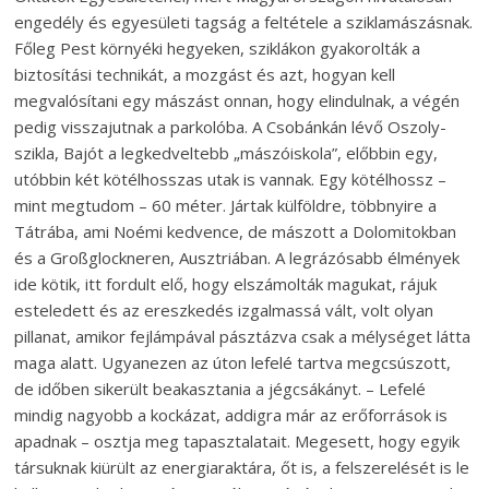
engedély és egyesületi tagság a feltétele a sziklamászásnak.
Főleg Pest környéki hegyeken, sziklákon gyakorolták a
biztosítási technikát, a mozgást és azt, hogyan kell
megvalósítani egy mászást onnan, hogy elindulnak, a végén
pedig visszajutnak a parkolóba. A Csobánkán lévő Oszoly-
szikla, Bajót a legkedveltebb „mászóiskola”, előbbin egy,
utóbbin két kötélhosszas utak is vannak. Egy kötélhossz –
mint megtudom – 60 méter. Jártak külföldre, többnyire a
Tátrába, ami Noémi kedvence, de mászott a Dolomitokban
és a Großglockneren, Ausztriában. A legrázósabb élmények
ide kötik, itt fordult elő, hogy elszámolták magukat, rájuk
esteledett és az ereszkedés izgalmassá vált, volt olyan
pillanat, amikor fejlámpával pásztázva csak a mélységet látta
maga alatt. Ugyanezen az úton lefelé tartva megcsúszott,
de időben sikerült beakasztania a jégcsákányt. – Lefelé
mindig nagyobb a kockázat, addigra már az erőforrások is
apadnak – osztja meg tapasztalatait. Megesett, hogy egyik
társuknak kiürült az energiaraktára, őt is, a felszerelését is le