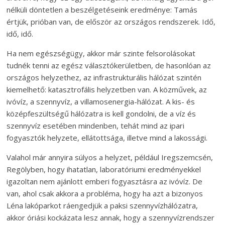
nélküli döntetlen a beszélgetéseink eredménye: Tamás
értjük, prióban van, de először az országos rendszerek. Idő,
idő, idő.
Ha nem egészségügy, akkor már szinte felsorolásokat
tudnék tenni az egész választókerületben, de hasonlóan az
országos helyzethez, az infrastrukturális hálózat szintén
kiemelhető: katasztrofális helyzetben van. A közművek, az
ivóvíz, a szennyvíz, a villamosenergia-hálózat. A kis- és
középfeszültségű hálózatra is kell gondolni, de a víz és
szennyvíz esetében mindenben, tehát mind az ipari
fogyasztók helyzete, ellátottsága, illetve mind a lakossági.
Valahol már annyira súlyos a helyzet, például Iregszemcsén,
Regölyben, hogy ihatatlan, laboratóriumi eredményekkel
igazoltan nem ajánlott emberi fogyasztásra az ivóvíz. De
van, ahol csak akkora a probléma, hogy ha azt a bizonyos
Léna lakóparkot ráengedjük a paksi szennyvízhálózatra,
akkor óriási kockázata lesz annak, hogy a szennyvízrendszer