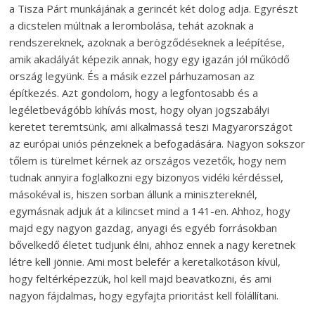
a Tisza Párt munkájának a gerincét két dolog adja. Egyrészt
a dicstelen múltnak a lerombolása, tehát azoknak a
rendszereknek, azoknak a berögződéseknek a leépítése,
amik akadályát képezik annak, hogy egy igazán jól működő
ország legyünk. És a másik ezzel párhuzamosan az
építkezés. Azt gondolom, hogy a legfontosabb és a
legéletbevágóbb kihívás most, hogy olyan jogszabályi
keretet teremtsünk, ami alkalmassá teszi Magyarországot
az európai uniós pénzeknek a befogadására. Nagyon sokszor
tőlem is türelmet kérnek az országos vezetők, hogy nem
tudnak annyira foglalkozni egy bizonyos vidéki kérdéssel,
másokéval is, hiszen sorban állunk a minisztereknél,
egymásnak adjuk át a kilincset mind a 141-en. Ahhoz, hogy
majd egy nagyon gazdag, anyagi és egyéb forrásokban
bővelkedő életet tudjunk élni, ahhoz ennek a nagy keretnek
létre kell jönnie. Ami most belefér a keretalkotáson kívül,
hogy feltérképezzük, hol kell majd beavatkozni, és ami
nagyon fájdalmas, hogy egyfajta prioritást kell fölállítani.