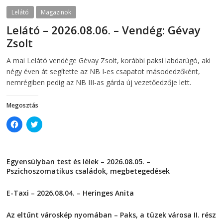
p
e
e
n
Lelátó
Magazinok
n
s
s
i
Lelátó – 2026.08.06. – Vendég: Gévay
i
n
n
n
Zsolt
n
e
e
w
w
w
2026-08-06
telepaks
A mai Lelátó vendége Gévay Zsolt, korábbi paksi labdarúgó, aki
w
i
i
n
négy éven át segítette az NB I-es csapatot másodedzőként,
n
d
d
o
nemrégiben pedig az NB III-as gárda új vezetőedzője lett.
o
w
w
)
)
Megosztás
C
C
l
l
i
i
c
c
k
k
t
t
Egyensúlyban test és lélek – 2026.08.05. –
o
o
s
s
Pszichoszomatikus családok, megbetegedések
h
h
a
a
2026-08-05
r
r
E-Taxi – 2026.08.04. – Heringes Anita
e
e
o
o
2026-08-04
n
n
F
T
Az eltűnt városkép nyomában – Paks, a tüzek városa II. rész
a
w