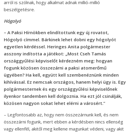
arról is szólnak, hogy alkalmat adnak millió-millió
beszélgetésre.
Hógolyó
– A Paksi Hírnökben elindítottunk egy új rovatot,
Hógolyó címmel. Bárkinek lehet dobni egy hógolyót
egyetlen kérdéssel. Heringes Anita polgármester
asszony indította a játékot: „Most Cseh Tamás
országgyűlési képviselőt kérdezném meg: hogyan
fogunk közösen összezárni a paksi atomerőmű
ügyében? Ha kell, együtt kell szembenéznünk minden
kihívással. Ez nemcsak országos, hanem helyi ügy is. Egy
polgármesternek és egy országgyűlési képviselőnek
ilyenkor tandemben kell dolgoznia. Ha ezt jól csinálják,
közösen nagyon sokat lehet elérni a városért.”
– Legfontosabb az, hogy nem összezárnunk kell, és nem
összezárni fogunk, mert ebben a kérdésben nincs ellenség
vagy ellenfél, akitől meg kellene magunkat védeni, vagy akit