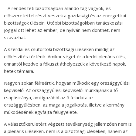
– A rendészeti bizottságban állandó tag vagyok, és
előszeretettel részt veszek a gazdasági és az energetikai
bizottságok ülésein. Utóbbi bizottságokban tanácskozási
joggal ott lehet az ember, de nyilván nem dönthet, nem
szavazhat.
A szerdai és csütörtöki bizottsági üléseken mindig az
előkészítés történik. Amikor véget ér a keddi plenáris ülés,
onnantól kezdve a fókuszt áthelyezzük a következő napok,
hetek témáira.
Nagyon sokan félreértik, hogyan működik egy országgyűlési
képviselő. Az országgyűlési képviselői munkájának a fő
csapásiránya, ami igazából az ő feladata az
országgyűlésben, az maga a jogalkotás, illetve a kormány
működésének egyfajta felügyelete.
A választókerületért végzett tevékenység jellemzően nem is
a plenáris üléseken, nem is a bizottsági üléseken, hanem az