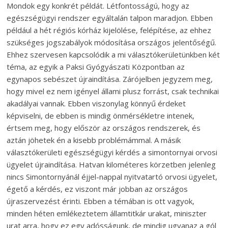
Mondok egy konkrét példát. Létfontosságú, hogy az
egészségügyi rendszer egyáltalán talpon maradjon. Ebben
például a hét régiós kórház kijelölése, felépítése, az ehhez
szükséges jogszabályok módosítása országos jelentőségű.
Ehhez szervesen kapcsolódik a mi választókerületünkben két
téma, az egyik a Paksi Gyógyászati Központban az
egynapos sebészet újraindítása. Zárójelben jegyzem meg,
hogy mivel ez nem igényel állami plusz forrást, csak technikai
akadályai vannak. Ebben viszonylag könnyű érdeket
képviselni, de ebben is mindig önmérsékletre intenek,
értsem meg, hogy először az országos rendszerek, és
aztán jöhetek én a kisebb problémámmal. A másik
választókerületi egészségügyi kérdés a simontornyai orvosi
ügyelet újraindítása. Hatvan kilométeres körzetben jelenleg
nincs Simontornyánál éjjel-nappal nyitvatartó orvosi ügyelet,
égető a kérdés, ez viszont már jobban az országos
újraszervezést érinti. Ebben a témában is ott vagyok,
minden héten emlékeztetem államtitkár urakat, miniszter
urat arra, hogy ez egy adósságunk, de mindig ugyanaz a gól