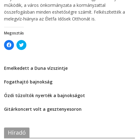
n
d
működik, a város önkormányzata a kormányzattal
d
o
o
w
összefogásban minden eshetőségre számít. Felkészítették a
w
)
)
melegvíz-hiányra az Életfa Idősek Otthonát is.
Megosztás
C
C
l
l
i
i
c
c
k
k
t
t
Emelkedett a Duna vízszintje
o
o
s
s
2026-08-04
h
h
a
a
Fogathajtó bajnokság
r
r
e
e
2026-08-04
o
o
Ózdi tűzoltók nyerték a bajnokságot
n
n
F
T
2026-08-04
a
w
c
i
Gitárkoncert volt a gesztenyesoron
e
t
2026-08-04
b
t
o
e
o
r
k
(
Híradó
(
O
O
p