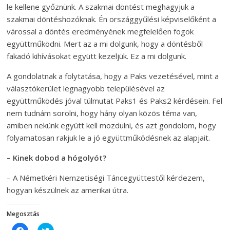
le kellene győznünk. A szakmai döntést meghagyjuk a
szakmai döntéshozóknak. Én országgyűlési képviselőként a
várossal a döntés eredményének megfelelően fogok
együttműködni. Mert az a mi dolgunk, hogy a döntésből
fakadó kihívásokat együtt kezeljük. Ez a mi dolgunk.
A gondolatnak a folytatása, hogy a Paks vezetésével, mint a
választókerület legnagyobb településével az
együttműködés jóval túlmutat Paks1 és Paks2 kérdésein. Fel
nem tudnám sorolni, hogy hány olyan közös téma van,
amiben nekünk együtt kell mozdulni, és azt gondolom, hogy
folyamatosan rakjuk le a jó együttműködésnek az alapjait.
– Kinek dobod a hógolyót?
– A Németkéri Nemzetiségi Táncegyüttestől kérdezem,
hogyan készülnek az amerikai útra.
Megosztás
C
C