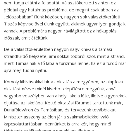
nem tudja ellátni a feladatát. Választókerületi szinten ez
például egy hatalmas probléma, de megint csak abban az
„előszobában” ülünk közösen, nagyon sok választókerületi
Tiszás képviselővel ülünk együtt, akiknek ugyanilyen gondjaik
vannak. A problémára nagyon rávilágított ez a hőkupolás
időszak, amit átéltünk.
De a választókerületben nagyon nagy kihívás a tamási
strandfürdő helyzete, ami sokkal többről szól, mint a strand,
mert Tamásinak a fő lába a turizmus lenne, ha ez a fürdő már
újra meg tudna nyitni.
Komoly kihívásokkal bír az oktatás a megyében, az alapfokú
oktatást nézve minél kisebb településre megyünk, annál
nagyobb veszélyben van a helyi iskola léte, illetve a gyerekek
eljutása az iskolába. Kettő oktatási fórumot tartottunk már,
Dunaföldváron és Tamásiban, és tervezünk továbbiakat.
Miniszter asszony az élen jár a szakmabeliekkel való
kapcsolattartásban, bennünket is arra kér, hogy minél
többször szólítsuk meg a nevelőket, illetve a