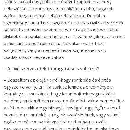
képest sokkal nagyobb lehetőséget kapnak arra, hogy
beleszóljanak a kormányzás munkájába, abba, hogy mi
valósul meg a fennkölt elképzeléseinkből. De ebben
egyenlőség van a Tisza-szigetek és a más civil szervezetek
között. Reményeim szerint nagyfokú átjárás is lesz, tehát
akiknek szimpatikus önmagában a Tisza mozgalom, és ennek
a munkának a politikai oldala, azok akár önálló Tisza-
szigetként, vagy a meglevő Tisza-szigetekhez való
csatlakozással részévé válnak.
– A civil szervezetek támogatása is változik?
– Beszéltem az elején arról, hogy rombolás és építés
egyszerre van jelen. Ha csak az lenne az eredménye a
kormányzati munkának, hogy leromboltunk magunk körül
mindent, ami korábban rosszul működött, akkor nem értük el
a célt, mert akkor egy bizonytalanságot, egy légüres teret
hozunk létre, ami akár a régi visszatérésének, vagy valami
egészen más rossz iránynak is teret adhatna, ezért
egyszerre megy a két munka, a másik fontos munka: hogy