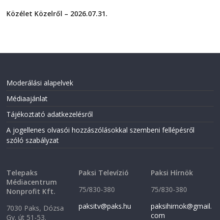
2026-08-01
c
i
e
t
Közélet Közelről – 2026.07.31.
b
t
o
e
2026-07-31
o
r
k
(
(
O
O
p
p
e
e
n
n
s
s
i
i
n
Moderálási alapelvek
n
n
n
e
Médiaajánlat
e
w
w
w
w
i
Tájékoztató adatkezelésről
i
n
n
d
A jogellenes olvasói hozzászólásokkal szembeni fellépésről
d
o
o
w
szóló szabályzat
w
)
)
Telepaks
Paksi Televízió
Paksi Hírnök
Médiacentrum
75/830-380
75/830-380
Nonprofit Kft.
paksitv@paks.hu
paksihirnok@gmail.
7030 Paks, Dózsa
com
Gy. út 51-53.