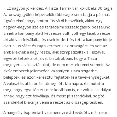
– Ez nagyon jó kérdés. A Tisza Tárnak van körülbelül 30 tagja.
Az országgyűlési képviselők többsége sem tagja a pártnak.
Egyértelmű, hogy amikor Tiszáról beszélünk, akkor egy
nagyon-nagyon széles társadalmi összefogásról beszélünk.
Ennek a kampány alatt két része volt, volt egy kisebb része,
aki aktívan felvállalta, és cselekedett és tett a kampány ideje
alatt a Tiszáért és rajta keresztül az országért; és volt az
embereknek a nagy része, akik szimpatizáltak a Tiszával,
egyetértettek a céljaival, bíztak abban, hogy a Tisza
megnyeri a választásokat, de nem mertek tenni semmit. Az
aktív emberek jellemzően valamilyen Tisza szigetbe
beléptek, és azon keresztül fejtették ki a tevékenységüket.
A választás után óriási tömeg jött ki a napra, és mutatta
meg, hogy egyetértett már korábban is, de voltak akadályai
annak, hogy ezt felvállalja, és most jó szándékkal, segítő
szándékkal ki akarja venni a részét az országépítésben.
A hangsúly épp emiatt valamennyire áttevődött, már nem