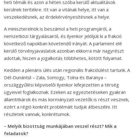
heti témák és azon a héten szóba kerülő aktualitások
kerülnek terítékre. Itt van a vitának helye, itt van a
veszekedésnek, az érdekérvényesítésnek a helye.
A miniszterelnök is beszámol a heti programjáról, a
nemzetközi tárgyalásairól, és ilyenkor jelöljük ki a frakció
következő napokban követendő irányát. A parlament elé
kerülő törvényjavaslatok azonban ekkorra már nagyrészt
adottak, hiszen a jogalkotás többhetes, kötött folyamat.
Kedden a plenáris ülés után regionális frakcióülést tartunk. A
Dél-Dunántúl – Zala, Somogy, Tolna és Baranya –
országgyűlési képviselői ilyenkor kifejezetten a térség
ügyeivel foglalkoznak. Ezeken az egyeztetéseken gyakran
államtitkárok és más kormányzati vezetők is részt vesznek,
ezért a régió konkrét problémáit tudjuk átbeszélni. Itt
részletek vannak, konkrétumok.
– Melyik bizottság munkájában veszel részt? Mik a
feladatok?