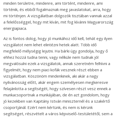
minden területre, mindenre, ami történt, mindenre, ami
történik, és ebből fogalmaznak meg javaslatokat, arra, hogy
mi történjen. A vizsgálatban dolgozók tisztában vannak azzal
a felelősséggel, hogy mit kíván, mit fog kívánni Magyarország
energiapiaca.
Az is fontos dolog, hogy jó munkához idő kell, tehát egy ilyen
vizsgálatot nem lehet elintézni hetek alatt. Több idő
megfelelő mélységig lejutni. Ha bárki úgy gondolja, hogy ő
ehhez hozzá tudna tenni, vagy nélküle nem tudnak jól
megvalósulni ezek a vizsgálatok, annak szeretném felhívni a
figyelmét, hogy nem piaci kofák vesznek részt ebben a
vizsgálatban. Köszönöm mindenkinek, aki akár a nagy
nyilvánosság előtt, akár engem személyesen megkeresve
felajánlotta a segítségét, hogy szívesen részt vesz ennek a
munkacsoportnak a munkájában, de én azt gondolom, hogy
jó kezekben van Kapitány István miniszternél és a szakértő
csoportjánál. Ezért nem kértünk, és nem is kérünk
segítséget, részvételt a város képviselő-testületétől, sem a