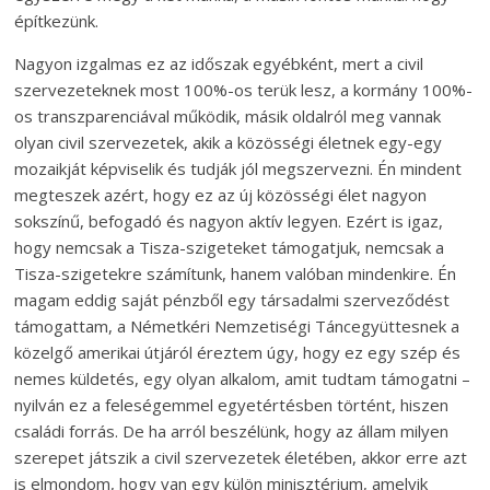
építkezünk.
Nagyon izgalmas ez az időszak egyébként, mert a civil
szervezeteknek most 100%-os terük lesz, a kormány 100%-
os transzparenciával működik, másik oldalról meg vannak
olyan civil szervezetek, akik a közösségi életnek egy-egy
mozaikját képviselik és tudják jól megszervezni. Én mindent
megteszek azért, hogy ez az új közösségi élet nagyon
sokszínű, befogadó és nagyon aktív legyen. Ezért is igaz,
hogy nemcsak a Tisza-szigeteket támogatjuk, nemcsak a
Tisza-szigetekre számítunk, hanem valóban mindenkire. Én
magam eddig saját pénzből egy társadalmi szerveződést
támogattam, a Németkéri Nemzetiségi Táncegyüttesnek a
közelgő amerikai útjáról éreztem úgy, hogy ez egy szép és
nemes küldetés, egy olyan alkalom, amit tudtam támogatni –
nyilván ez a feleségemmel egyetértésben történt, hiszen
családi forrás. De ha arról beszélünk, hogy az állam milyen
szerepet játszik a civil szervezetek életében, akkor erre azt
is elmondom, hogy van egy külön minisztérium, amelyik