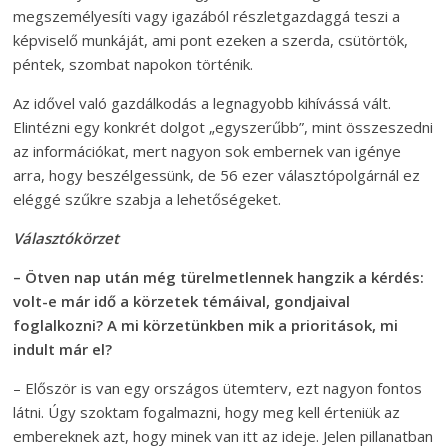
megszemélyesíti vagy igazából részletgazdaggá teszi a
képviselő munkáját, ami pont ezeken a szerda, csütörtök,
péntek, szombat napokon történik.
Az idővel való gazdálkodás a legnagyobb kihívássá vált.
Elintézni egy konkrét dolgot „egyszerűbb”, mint összeszedni
az információkat, mert nagyon sok embernek van igénye
arra, hogy beszélgessünk, de 56 ezer választópolgárnál ez
eléggé szűkre szabja a lehetőségeket.
Választókörzet
– Ötven nap után még türelmetlennek hangzik a kérdés:
volt-e már idő a körzetek témáival, gondjaival
foglalkozni? A mi körzetünkben mik a prioritások, mi
indult már el?
– Először is van egy országos ütemterv, ezt nagyon fontos
látni. Úgy szoktam fogalmazni, hogy meg kell érteniük az
embereknek azt, hogy minek van itt az ideje. Jelen pillanatban