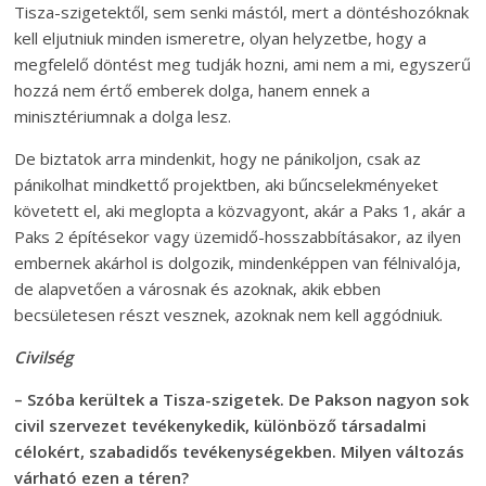
Tisza-szigetektől, sem senki mástól, mert a döntéshozóknak
kell eljutniuk minden ismeretre, olyan helyzetbe, hogy a
megfelelő döntést meg tudják hozni, ami nem a mi, egyszerű
hozzá nem értő emberek dolga, hanem ennek a
minisztériumnak a dolga lesz.
De biztatok arra mindenkit, hogy ne pánikoljon, csak az
pánikolhat mindkettő projektben, aki bűncselekményeket
követett el, aki meglopta a közvagyont, akár a Paks 1, akár a
Paks 2 építésekor vagy üzemidő-hosszabbításakor, az ilyen
embernek akárhol is dolgozik, mindenképpen van félnivalója,
de alapvetően a városnak és azoknak, akik ebben
becsületesen részt vesznek, azoknak nem kell aggódniuk.
Civilség
– Szóba kerültek a Tisza-szigetek. De Pakson nagyon sok
civil szervezet tevékenykedik, különböző társadalmi
célokért, szabadidős tevékenységekben. Milyen változás
várható ezen a téren?