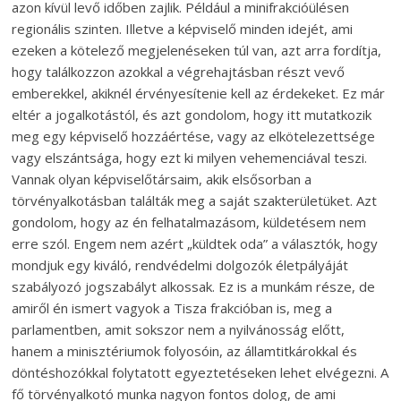
azon kívül levő időben zajlik. Például a minifrakcióülésen
regionális szinten. Illetve a képviselő minden idejét, ami
ezeken a kötelező megjelenéseken túl van, azt arra fordítja,
hogy találkozzon azokkal a végrehajtásban részt vevő
emberekkel, akiknél érvényesítenie kell az érdekeket. Ez már
eltér a jogalkotástól, és azt gondolom, hogy itt mutatkozik
meg egy képviselő hozzáértése, vagy az elkötelezettsége
vagy elszántsága, hogy ezt ki milyen vehemenciával teszi.
Vannak olyan képviselőtársaim, akik elsősorban a
törvényalkotásban találták meg a saját szakterületüket. Azt
gondolom, hogy az én felhatalmazásom, küldetésem nem
erre szól. Engem nem azért „küldtek oda” a választók, hogy
mondjuk egy kiváló, rendvédelmi dolgozók életpályáját
szabályozó jogszabályt alkossak. Ez is a munkám része, de
amiről én ismert vagyok a Tisza frakcióban is, meg a
parlamentben, amit sokszor nem a nyilvánosság előtt,
hanem a minisztériumok folyosóin, az államtitkárokkal és
döntéshozókkal folytatott egyeztetéseken lehet elvégezni. A
fő törvényalkotó munka nagyon fontos dolog, de ami