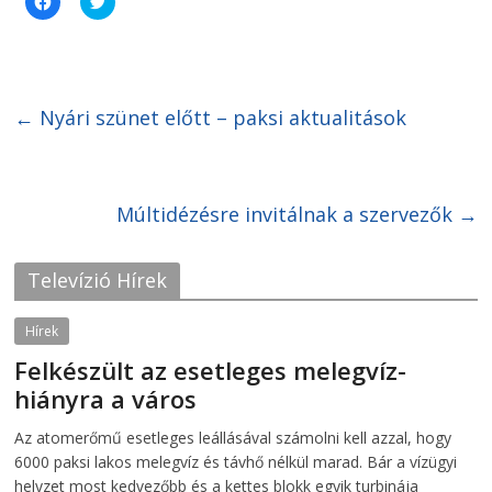
l
l
i
i
c
c
k
k
t
t
o
o
s
s
h
h
←
Nyári szünet előtt – paksi aktualitások
a
a
r
r
e
e
o
o
n
n
F
T
Múltidézésre invitálnak a szervezők
→
a
w
c
i
e
t
b
t
o
e
Televízió Hírek
o
r
k
(
(
O
O
p
Hírek
p
e
e
n
Felkészült az esetleges melegvíz-
n
s
s
i
hiányra a város
i
n
n
n
2026-08-04
telepaks
n
e
Az atomerőmű esetleges leállásával számolni kell azzal, hogy
e
w
w
w
6000 paksi lakos melegvíz és távhő nélkül marad. Bár a vízügyi
w
i
i
n
helyzet most kedvezőbb és a kettes blokk egyik turbinája