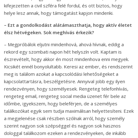
kifejezetten a civil szféra felé fordul, és ott biztos, hogy
helye lesz annak, hogy támogatást kapjon mindenki.
– Ezt a gondolkodást alátámaszthatja, hogy aktív életet
élsz hétvégeken. Sok meghívás érkezik?
– Megpróbálok eljutni mindenhová, ahová hívnak, eddig a
rekord egy szombati napon hét helyszín volt. Kaptam is
észrevételt, hogy akkor én most mindenhova enni megyek.
Kicsikét ennél bonyolultabb. Keresi az ember, és rendszerint
meg is találom azokat a kapcsolódási lehetőségeket a
kapcsolattartásra, beszélgetésre. Annyival jobb egy ilyen
rendezvényen, hogy személyesek. Rengeteg telefonhívás,
rengeteg email, rengeteg social media üzenet fér bele az
időmbe, igyekszem, hogy beleférjen, de a személyes
találkozókat egyik sem tudja maximálisan helyettesíteni. Ezek
a megjelenése csak részben szólnak arról, hogy személy
szerint nagyon sok szépséggel és nagyon sok hasznos
dologgal találkozom ezeken a rendezvényeken, de inkább