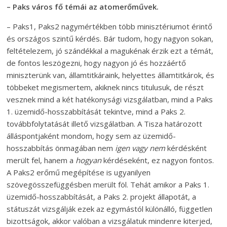
– Paks város fő témái az atomerőművek.
– Paks1, Paks2 nagymértékben több minisztériumot érintő
és országos szintű kérdés. Bár tudom, hogy nagyon sokan,
feltételezem, jó szándékkal a magukénak érzik ezt a témát,
de fontos leszögezni, hogy nagyon jó és hozzáértő
miniszterünk van, államtitkáraink, helyettes államtitkárok, és
többeket megismertem, akiknek nincs titulusuk, de részt
vesznek mind a két hatékonysági vizsgálatban, mind a Paks
1. üzemidő-hosszabbítását tekintve, mind a Paks 2.
továbbfolytatását illető vizsgálatban. A Tisza határozott
álláspontjaként mondom, hogy sem az üzemidő-
hosszabbítás önmagában nem
igen vagy nem
kérdésként
merült fel, hanem a
hogyan
kérdéseként, ez nagyon fontos.
A Paks2 erőmű megépítése is ugyanilyen
szövegösszefüggésben merült föl. Tehát amikor a Paks 1.
üzemidő-hosszabbítását, a Paks 2. projekt állapotát, a
státuszát vizsgálják ezek az egymástól különálló, független
bizottságok, akkor valóban a vizsgálatuk mindenre kiterjed,