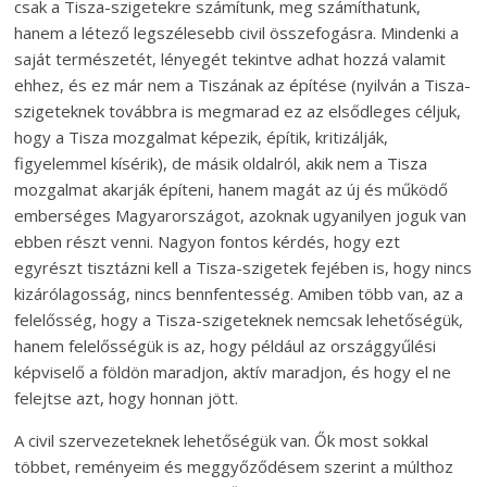
csak a Tisza-szigetekre számítunk, meg számíthatunk,
hanem a létező legszélesebb civil összefogásra. Mindenki a
saját természetét, lényegét tekintve adhat hozzá valamit
ehhez, és ez már nem a Tiszának az építése (nyilván a Tisza-
szigeteknek továbbra is megmarad ez az elsődleges céljuk,
hogy a Tisza mozgalmat képezik, építik, kritizálják,
figyelemmel kísérik), de másik oldalról, akik nem a Tisza
mozgalmat akarják építeni, hanem magát az új és működő
emberséges Magyarországot, azoknak ugyanilyen joguk van
ebben részt venni. Nagyon fontos kérdés, hogy ezt
egyrészt tisztázni kell a Tisza-szigetek fejében is, hogy nincs
kizárólagosság, nincs bennfentesség. Amiben több van, az a
felelősség, hogy a Tisza-szigeteknek nemcsak lehetőségük,
hanem felelősségük is az, hogy például az országgyűlési
képviselő a földön maradjon, aktív maradjon, és hogy el ne
felejtse azt, hogy honnan jött.
A civil szervezeteknek lehetőségük van. Ők most sokkal
többet, reményeim és meggyőződésem szerint a múlthoz