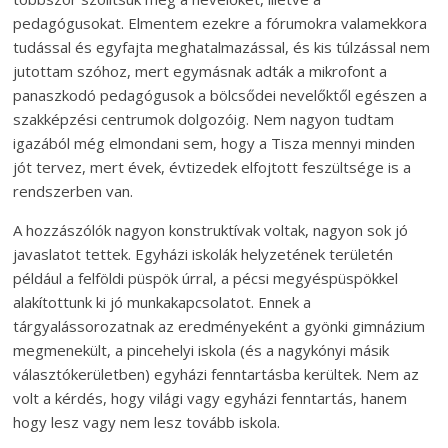
pedagógusokat. Elmentem ezekre a fórumokra valamekkora
tudással és egyfajta meghatalmazással, és kis túlzással nem
jutottam szóhoz, mert egymásnak adták a mikrofont a
panaszkodó pedagógusok a bölcsődei nevelőktől egészen a
szakképzési centrumok dolgozóig. Nem nagyon tudtam
igazából még elmondani sem, hogy a Tisza mennyi minden
jót tervez, mert évek, évtizedek elfojtott feszültsége is a
rendszerben van.
A hozzászólók nagyon konstruktívak voltak, nagyon sok jó
javaslatot tettek. Egyházi iskolák helyzetének területén
például a felföldi püspök úrral, a pécsi megyéspüspökkel
alakítottunk ki jó munkakapcsolatot. Ennek a
tárgyalássorozatnak az eredményeként a gyönki gimnázium
megmenekült, a pincehelyi iskola (és a nagykónyi másik
választókerületben) egyházi fenntartásba kerültek. Nem az
volt a kérdés, hogy világi vagy egyházi fenntartás, hanem
hogy lesz vagy nem lesz tovább iskola.