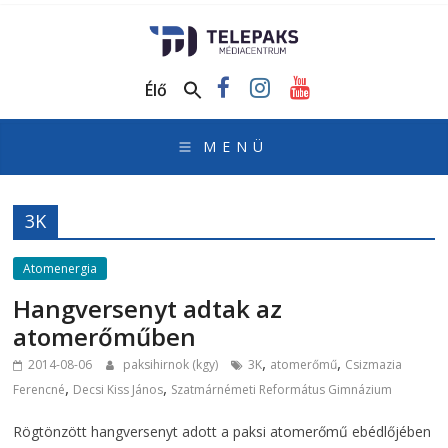
TelePaks
Médiacentrum
Élő
TelePaks
Kistérségi
Televízió
honlapja
3K
Atomenergia
Hangversenyt adtak az
atomerőműben
,
,
2014-08-06
paksihirnok (kgy)
3K
atomerőmű
Csizmazia
,
,
Ferencné
Decsi Kiss János
Szatmárnémeti Református Gimnázium
Rögtönzött hangversenyt adott a paksi atomerőmű ebédlőjében