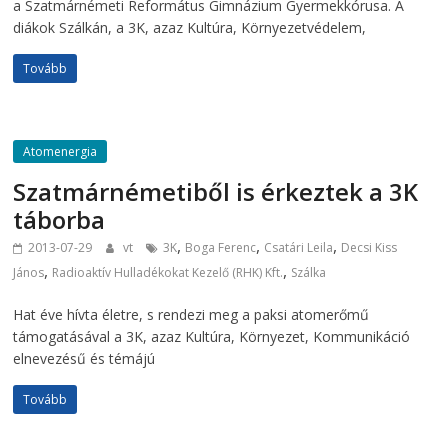
a Szatmárnémeti Református Gimnázium Gyermekkórusa. A
diákok Szálkán, a 3K, azaz Kultúra, Környezetvédelem,
Tovább
Atomenergia
Szatmárnémetiből is érkeztek a 3K
táborba
,
,
,
2013-07-29
vt
3K
Boga Ferenc
Csatári Leila
Decsi Kiss
,
,
János
Radioaktív Hulladékokat Kezelő (RHK) Kft.
Szálka
Hat éve hívta életre, s rendezi meg a paksi atomerőmű
támogatásával a 3K, azaz Kultúra, Környezet, Kommunikáció
elnevezésű és témájú
Tovább