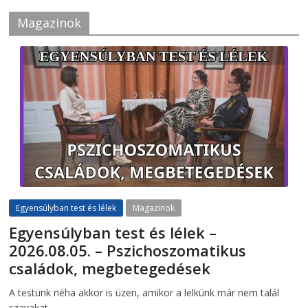
Magazinok
Egyensúlyban test és lélek
Magazinok
Egyensúlyban test és lélek –
2026.08.05. – Pszichoszomatikus
családok, megbetegedések
2026-08-05
telepaks
A testünk néha akkor is üzen, amikor a lelkünk már nem talál
szavakat.