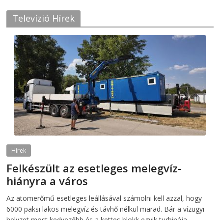
Televízió Hírek
Hírek
Felkészült az esetleges melegvíz-
hiányra a város
2026-08-04
telepaks
Az atomerőmű esetleges leállásával számolni kell azzal, hogy
6000 paksi lakos melegvíz és távhő nélkül marad. Bár a vízügyi
helyzet most kedvezőbb és a kettes blokk egyik turbinája