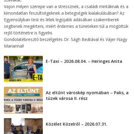
Vajon milyen szerepe van a stressznek, a családi mintáknak és a
kimondatlan feszültségeknek a betegségek kialakulásában? Az
Egyensúlyban test és lélek legújabb adásában szakemberek
segítenek megérteni, miért érdemes a tüneteken túl a mögöttük
rejlő történetre is figyelni.
Gondolatébresztő beszélgetés Dr. Ságh Beátával és Vájer-Nagy
Mariannal!
E-Taxi – 2026.08.04. – Heringes Anita
2026-08-04
Az eltűnt városkép nyomában – Paks, a
tüzek városa II. rész
2026-08-01
Közélet Közelről – 2026.07.31.
2026-07-31