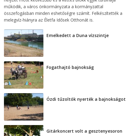
működik, a város önkormányzata a kormányzattal
összefogásban minden eshetőségre számít. Felkészítették a
melegvíz-hiányra az Életfa Idősek Otthonát is.
Emelkedett a Duna vízszintje
2026-08-04
Fogathajtó bajnokság
2026-08-04
Ózdi tűzoltók nyerték a bajnokságot
2026-08-04
Gitárkoncert volt a gesztenyesoron