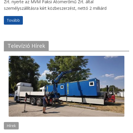
Zrt. nyerte az MVM Paksi Atomerőmű Zrt. által
személyszállításra kiírt közbeszerzést, nettó 2 milliárd
Tovább
Televízió Hírek
Hírek