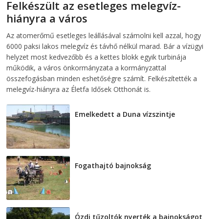
Felkészült az esetleges melegvíz-
hiányra a város
2026-08-04
telepaks
Az atomerőmű esetleges leállásával számolni kell azzal, hogy
6000 paksi lakos melegvíz és távhő nélkül marad. Bár a vízügyi
helyzet most kedvezőbb és a kettes blokk egyik turbinája
működik, a város önkormányzata a kormányzattal
összefogásban minden eshetőségre számít. Felkészítették a
melegvíz-hiányra az Életfa Idősek Otthonát is.
Emelkedett a Duna vízszintje
2026-08-04
Fogathajtó bajnokság
2026-08-04
Ózdi tűzoltók nyerték a bajnokságot