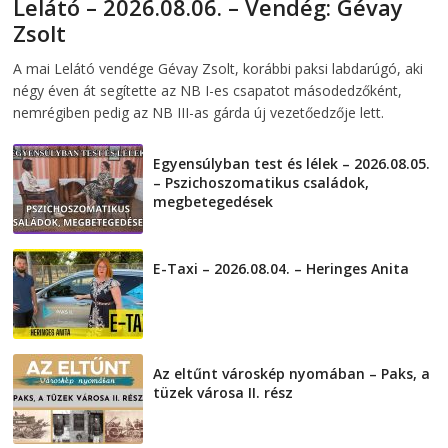
Lelátó – 2026.08.06. – Vendég: Gévay
Zsolt
2026-08-06
telepaks
A mai Lelátó vendége Gévay Zsolt, korábbi paksi labdarúgó, aki
négy éven át segítette az NB I-es csapatot másodedzőként,
nemrégiben pedig az NB III-as gárda új vezetőedzője lett.
Egyensúlyban test és lélek – 2026.08.05.
– Pszichoszomatikus családok,
megbetegedések
2026-08-05
E-Taxi – 2026.08.04. – Heringes Anita
2026-08-04
Az eltűnt városkép nyomában – Paks, a
tüzek városa II. rész
2026-08-01