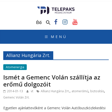
TelePaks
Médiacentrum
Élő
TelePaks
Kistérségi
Televízió
honlapja
Allianz Hungária Zrt.
Atomenergia
Ismét a Gemenc Volán szállítja az
erőmű dolgozóit
,
,
,
2014-01-13
vt
Allianz Hungária Zrt.
atomerőmű
biztosítás
Gemenc Volán Zrt.
Egyetlen ajánlattevőként a Gemenc Volán Autóbuszközlekedési