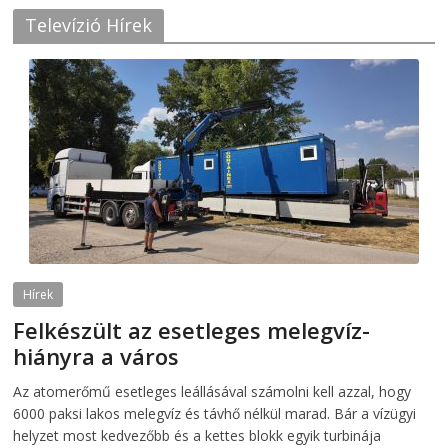
Televízió Hírek
Hírek
Felkészült az esetleges melegvíz-
hiányra a város
2026-08-04
telepaks
Az atomerőmű esetleges leállásával számolni kell azzal, hogy
6000 paksi lakos melegvíz és távhő nélkül marad. Bár a vízügyi
helyzet most kedvezőbb és a kettes blokk egyik turbinája