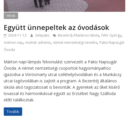
Hírek
Együtt ünnepeltek az óvodások
,
,
2024-11-13
telepaks
Bezeérdj Általános Iskola
Féhr György
,
,
,
márton nap
molnár adrienn
német nemzetiségi nevelés
Paksi Napsugár
Óvoda
Márton napi lámpás felvonulást szervezett a Paksi Napsugár
Óvoda. A német nemzetiségi csoportok hagyományaihoz
igazodva a Vörösmarty utcai székhelyóvodában és a Munkácsy
utcai tagóvodában is zajlott a program. A Bezerédj általános
iskola alsó tagozatosait is bevonták. A gyerekek az őket kísérő
lovassal és harmonikással együtt az Erzsébet Nagy Szálloda
előtt találkoztak.
Tovább