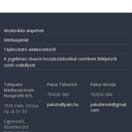
Moderálási alapelvek
Médiaajánlat
Tájékoztató adatkezelésről
A jogellenes olvasói hozzászólásokkal szembeni fellépésről
szóló szabályzat
Telepaks
Paksi Televízió
Paksi Hírnök
Médiacentrum
75/830-380
75/830-380
Nonprofit Kft.
paksitv@paks.hu
paksihirnok@gmail.
7030 Paks, Dózsa
com
Gy. út 51-53.
Ügyvezető,
főszerkesztő: