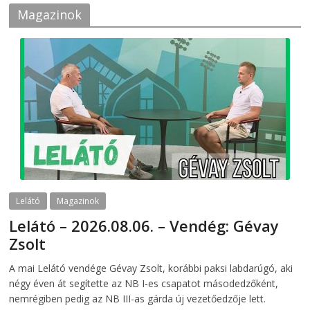
Magazinok
Lelátó
Magazinok
Lelátó – 2026.08.06. – Vendég: Gévay
Zsolt
2026-08-06
telepaks
A mai Lelátó vendége Gévay Zsolt, korábbi paksi labdarúgó, aki
négy éven át segítette az NB I-es csapatot másodedzőként,
nemrégiben pedig az NB III-as gárda új vezetőedzője lett.