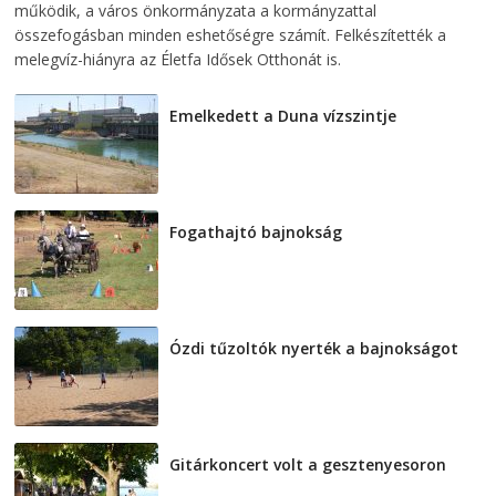
működik, a város önkormányzata a kormányzattal
összefogásban minden eshetőségre számít. Felkészítették a
melegvíz-hiányra az Életfa Idősek Otthonát is.
Emelkedett a Duna vízszintje
2026-08-04
Fogathajtó bajnokság
2026-08-04
Ózdi tűzoltók nyerték a bajnokságot
2026-08-04
Gitárkoncert volt a gesztenyesoron
2026-08-04