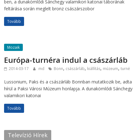
ben, a dunakömlődi Sánchegy valamikori katonai táborának
feltárása során meglelt bronz császárszobor
Tovább
Mozaik
Európa-turnéra indul a császárláb
,
,
,
,
2014-03-17
md
Bonn
császárláb
kiállítás
múzeum
turné
Lussonium, Paks és a császárláb Bonnban mutatkozik be, adta
hírül a Paksi Városi Múzeum honlapja. A dunakömlődi Sánchegy
valamikori katonai
Tovább
Televízió Hírek