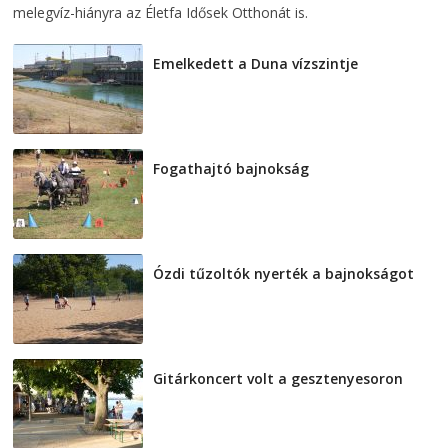
melegvíz-hiányra az Életfa Idősek Otthonát is.
Emelkedett a Duna vízszintje
2026-08-04
Fogathajtó bajnokság
2026-08-04
Ózdi tűzoltók nyerték a bajnokságot
2026-08-04
Gitárkoncert volt a gesztenyesoron
2026-08-04