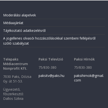
Moderálási alapelvek
Médiaajánlat
Tájékoztató adatkezelésről
A jogellenes olvasói hozzászólásokkal szembeni fellépésről
szóló szabályzat
Telepaks
Paksi Televízió
Paksi Hírnök
Médiacentrum
75/830-380
75/830-380
Nonprofit Kft.
paksitv@paks.hu
paksihirnok@gmail.
7030 Paks, Dózsa
com
Gy. út 51-53.
Ügyvezető,
főszerkesztő:
Dallos Szilvia