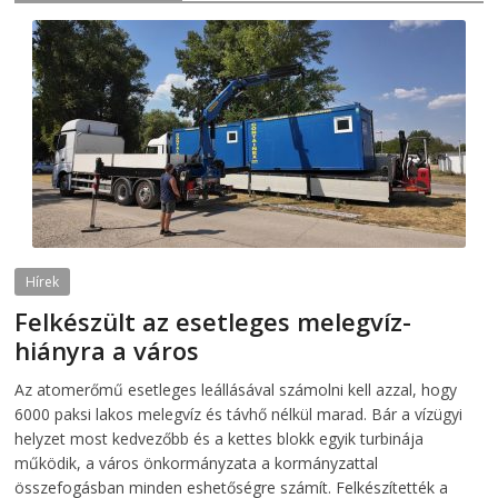
Hírek
Felkészült az esetleges melegvíz-
hiányra a város
2026-08-04
telepaks
Az atomerőmű esetleges leállásával számolni kell azzal, hogy
6000 paksi lakos melegvíz és távhő nélkül marad. Bár a vízügyi
helyzet most kedvezőbb és a kettes blokk egyik turbinája
működik, a város önkormányzata a kormányzattal
összefogásban minden eshetőségre számít. Felkészítették a