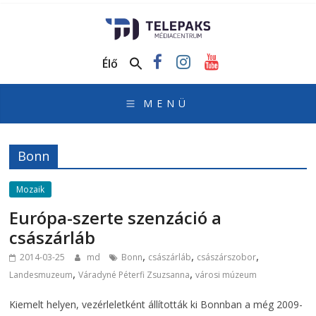
TelePaks
Médiacentrum
Élő
TelePaks
Kistérségi
Televízió
honlapja
Bonn
Mozaik
Európa-szerte szenzáció a
császárláb
,
,
,
2014-03-25
md
Bonn
császárláb
császárszobor
,
,
Landesmuzeum
Váradyné Péterfi Zsuzsanna
városi múzeum
Kiemelt helyen, vezérleletként állították ki Bonnban a még 2009-