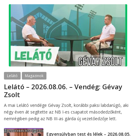
Lelátó
Magazinok
Lelátó – 2026.08.06. – Vendég: Gévay
Zsolt
2026-08-06
telepaks
A mai Lelátó vendége Gévay Zsolt, korábbi paksi labdarúgó, aki
négy éven át segítette az NB I-es csapatot másodedzőként,
nemrégiben pedig az NB III-as gárda új vezetőedzője lett.
Egyensúlyban test és lélek – 2026.08.05.