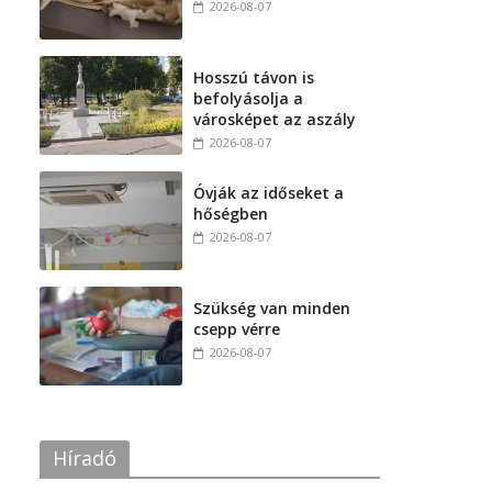
2026-08-07
Hosszú távon is
befolyásolja a
városképet az aszály
2026-08-07
Óvják az időseket a
hőségben
2026-08-07
Szükség van minden
csepp vérre
2026-08-07
Híradó