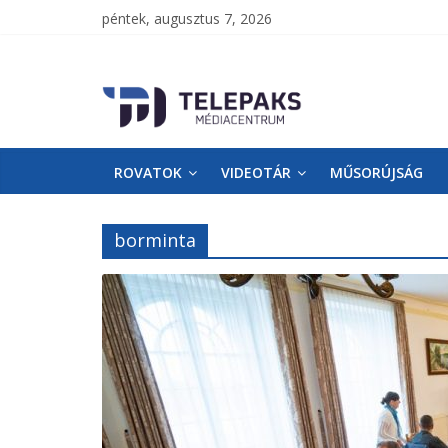
péntek, augusztus 7, 2026
TelePaks
Médiacentrum
ROVATOK
VIDEOTÁR
MŰSORÚJSÁG
TelePaks
Kistérségi
Televízió
borminta
honlapja