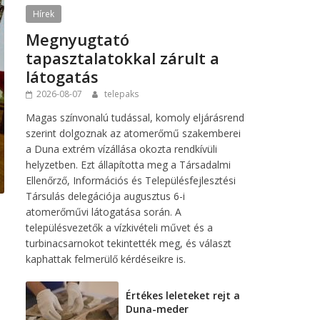
Hírek
Megnyugtató
tapasztalatokkal zárult a
látogatás
2026-08-07
telepaks
Magas színvonalú tudással, komoly eljárásrend
szerint dolgoznak az atomerőmű szakemberei
a Duna extrém vízállása okozta rendkívüli
helyzetben. Ezt állapította meg a Társadalmi
Ellenőrző, Információs és Településfejlesztési
Társulás delegációja augusztus 6-i
atomerőművi látogatása során. A
településvezetők a vízkivételi művet és a
turbinacsarnokot tekintették meg, és választ
kaphattak felmerülő kérdéseikre is.
Értékes leleteket rejt a
Duna-meder