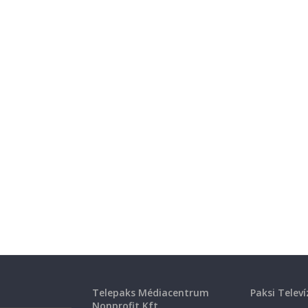
Telepaks Médiacentrum
Paksi Televí
Nonprofit Kft.