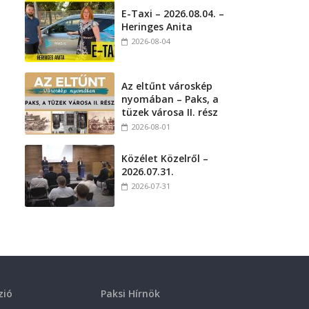
E-Taxi – 2026.08.04. –
Heringes Anita
2026-08-04
Az eltűnt városkép
nyomában – Paks, a
tüzek városa II. rész
2026-08-01
Közélet Közelről –
2026.07.31.
2026-07-31
zió
Paksi Hírnök