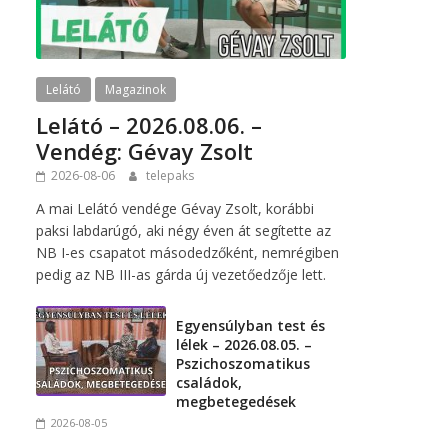
Lelátó
Magazinok
Lelátó – 2026.08.06. –
Vendég: Gévay Zsolt
2026-08-06
telepaks
A mai Lelátó vendége Gévay Zsolt, korábbi
paksi labdarúgó, aki négy éven át segítette az
NB I-es csapatot másodedzőként, nemrégiben
pedig az NB III-as gárda új vezetőedzője lett.
Egyensúlyban test és
lélek – 2026.08.05. –
Pszichoszomatikus
családok,
megbetegedések
2026-08-05