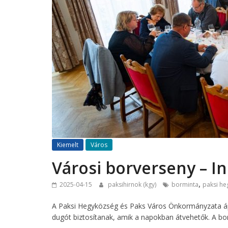
Kiemelt
Város
Városi borverseny – I
,
2025-04-15
paksihirnok (kgy)
borminta
paksi he
A Paksi Hegyközség és Paks Város Önkormányzata ápri
dugót biztosítanak, amik a napokban átvehetők. A bor