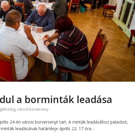
ndul a borminták leadása
,
gyközség
városi borverseny
lis 24-én városi borversenyt tart. A minták leadásához palackot,
minták leadásának határideje április 22. 17 óra…