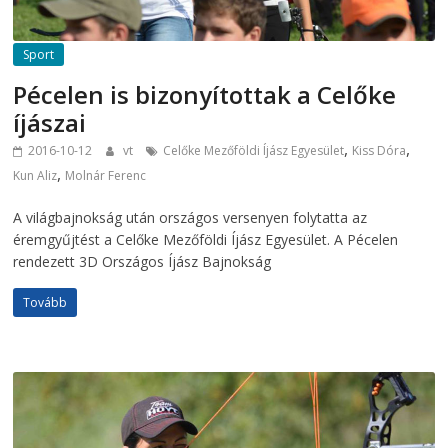
Sport
Pécelen is bizonyítottak a Celőke
íjászai
,
,
2016-10-12
vt
Celőke Mezőföldi Íjász Egyesület
Kiss Dóra
,
Kun Aliz
Molnár Ferenc
A világbajnokság után országos versenyen folytatta az
éremgyűjtést a Celőke Mezőföldi Íjász Egyesület. A Pécelen
rendezett 3D Országos Íjász Bajnokság
Tovább