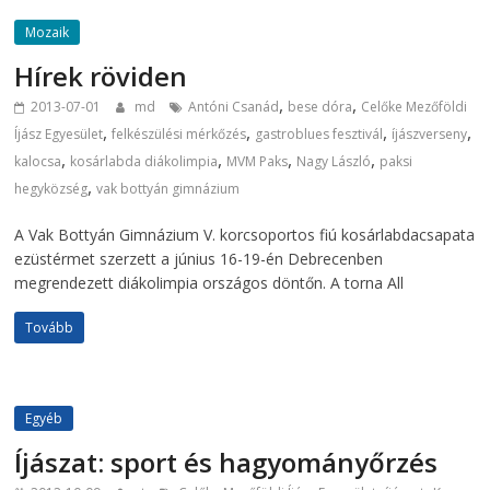
Mozaik
Hírek röviden
,
,
2013-07-01
md
Antóni Csanád
bese dóra
Celőke Mezőföldi
,
,
,
,
Íjász Egyesület
felkészülési mérkőzés
gastroblues fesztivál
íjászverseny
,
,
,
,
kalocsa
kosárlabda diákolimpia
MVM Paks
Nagy László
paksi
,
hegyközség
vak bottyán gimnázium
A Vak Bottyán Gimnázium V. korcsoportos fiú kosárlabdacsapata
ezüstérmet szerzett a június 16-19-én Debrecenben
megrendezett diákolimpia országos döntőn. A torna All
Tovább
Egyéb
Íjászat: sport és hagyományőrzés