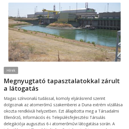
Hírek
Megnyugtató tapasztalatokkal zárult
a látogatás
2026-08-07
telepaks
Magas színvonalú tudással, komoly eljárásrend szerint
dolgoznak az atomerőmű szakemberei a Duna extrém vízállása
okozta rendkívüli helyzetben. Ezt állapította meg a Társadalmi
Ellenőrző, Információs és Településfejlesztési Társulás
delegációja augusztus 6-i atomerőművi látogatása során. A