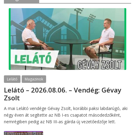
Lelátó
Magazinok
Lelátó – 2026.08.06. – Vendég: Gévay
Zsolt
2026-08-06
telepaks
A mai Lelátó vendége Gévay Zsolt, korábbi paksi labdarúgó, aki
négy éven át segítette az NB I-es csapatot másodedzőként,
nemrégiben pedig az NB III-as gárda új vezetőedzője lett.