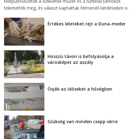
településvezetők a vízkivételi művet és a turbinacsarnokot
tekintették meg, és választ kaphattak felmerülő kérdéseikre is.
Értékes leleteket rejt a Duna-meder
2026-08-07
Hosszú távon is befolyásolja a
városképet az aszály
2026-08-07
Óvják az időseket a hőségben
2026-08-07
Szükség van minden csepp vérre
2026-08-07