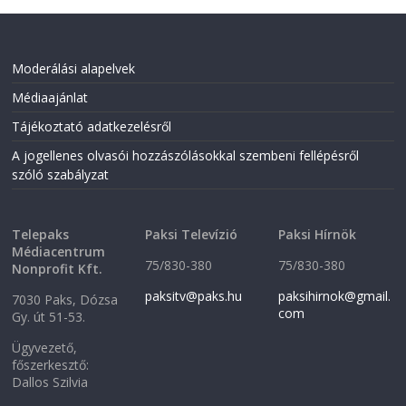
Moderálási alapelvek
Médiaajánlat
Tájékoztató adatkezelésről
A jogellenes olvasói hozzászólásokkal szembeni fellépésről
szóló szabályzat
Telepaks
Paksi Televízió
Paksi Hírnök
Médiacentrum
75/830-380
75/830-380
Nonprofit Kft.
paksitv@paks.hu
paksihirnok@gmail.
7030 Paks, Dózsa
com
Gy. út 51-53.
Ügyvezető,
főszerkesztő:
Dallos Szilvia