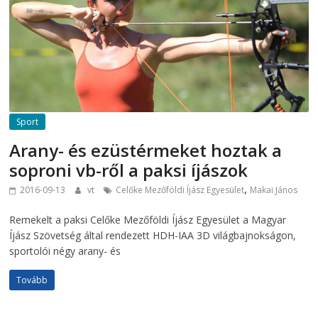
Sport
Arany- és ezüstérmeket hoztak a
soproni vb-ről a paksi íjászok
,
2016-09-13
vt
Celőke Mezőföldi Íjász Egyesület
Makai János
Remekelt a paksi Celőke Mezőföldi Íjász Egyesület a Magyar
Íjász Szövetség által rendezett HDH-IAA 3D világbajnokságon,
sportolói négy arany- és
Tovább