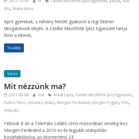
,
,
2012-10-09
vt
Celőke Mezőföldi Íjász Egyesület
íjászat
Kun
,
Aliz
Makai János
Apró gyerekek, s néhány felnőtt gyakorol a régi lőtéren
látogatásunk idején. A Celőke Mezőföldi Íjász Egyesület tartja
fenn a lőteret,
Tovább
Város
Mit nézzünk ma?
,
,
2011-02-08
md
Aradi Lajos
Celőke Mezőföldi Íjász Egyesület
,
,
,
,
,
,
Dallos Tibor
előadás
lelátó
Morgen Ferdinánd
Morgen Frigyes
Pilis
telepaks
Február 8-án a TelePaks Lelátó című műsorában vendég lesz
Morgen Ferdinánd a 2010-es év legjobb utánpótlás
kosárlabdázója, az Atomerőmű SE