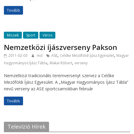
Tovább
Mozaik
Sport
Város
Nemzetközi íjászverseny Pakson
,
,
2011-02-03
md
ASE
Celőke Mezőföldi Íjász Egyesület
Magyar
,
,
Hagyományos Íjász Tábla
Makai Róbert
verseny
Nemzetközi tradicionális teremversenyt szervez a Celőke
Mezőföldi Íjász Egyesület. A „Magyar Hagyományos Íjász Tábla”
nevű verseny az ASE sportcsarnokban február
Tovább
Televízió Hírek