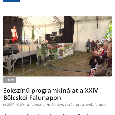
Hírek
Sokszínű programkínálat a XXIV.
Bölcskei Falunapon
,
,
2017-10-09
telepaks
Bölcske
családi programok
falunap