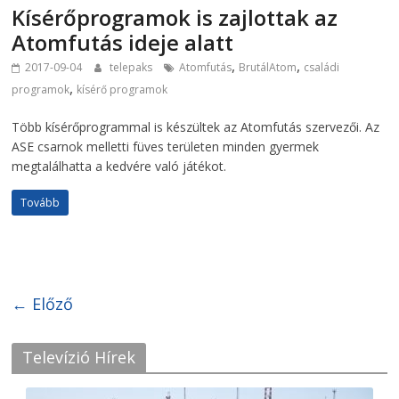
Kísérőprogramok is zajlottak az
Atomfutás ideje alatt
,
,
2017-09-04
telepaks
Atomfutás
BrutálAtom
családi
,
programok
kísérő programok
Több kísérőprogrammal is készültek az Atomfutás szervezői. Az
ASE csarnok melletti füves területen minden gyermek
megtalálhatta a kedvére való játékot.
Tovább
← Előző
Televízió Hírek