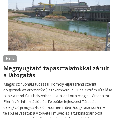
Hírek
Megnyugtató tapasztalatokkal zárult
a látogatás
2026-08-07
telepaks
Magas színvonalú tudással, komoly eljárásrend szerint
dolgoznak az atomerőmű szakemberei a Duna extrém vízállása
okozta rendkívüli helyzetben. Ezt állapította meg a Társadalmi
Ellenőrző, Információs és Településfejlesztési Társulás
delegációja augusztus 6-i atomerőművi látogatása során. A
településvezetők a vízkivételi művet és a turbinacsarnokot