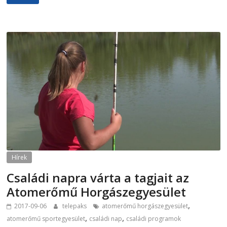
Hírek
Családi napra várta a tagjait az
Atomerőmű Horgászegyesület
,
2017-09-06
telepaks
atomerőmű horgászegyesület
,
,
atomerőmű sportegyesület
családi nap
családi programok