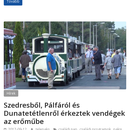
Tovább
Hírek
Szedresből, Pálfáról és
Dunatetétlenről érkeztek vendégek
az erőműbe
,
,
2017-09-12
telepaks
családi nap
családi programok
paksi