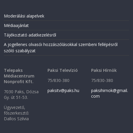
Moderálási alapelvek
Médiaajánlat
Tájékoztató adatkezelésről
A jogellenes olvasói hozzászólásokkal szembeni fellépésről
szóló szabályzat
Telepaks
Paksi Televízió
Paksi Hírnök
Médiacentrum
75/830-380
75/830-380
Nonprofit Kft.
paksitv@paks.hu
paksihirnok@gmail.
7030 Paks, Dózsa
com
Gy. út 51-53.
Ügyvezető,
főszerkesztő:
Dallos Szilvia