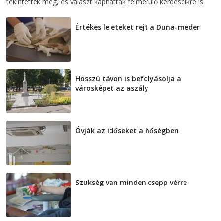
tekintették meg, és választ kaphattak felmerülő kérdéseikre is.
Értékes leleteket rejt a Duna-meder
2026-08-07
Hosszú távon is befolyásolja a
városképet az aszály
2026-08-07
Óvják az időseket a hőségben
2026-08-07
Szükség van minden csepp vérre
2026-08-07