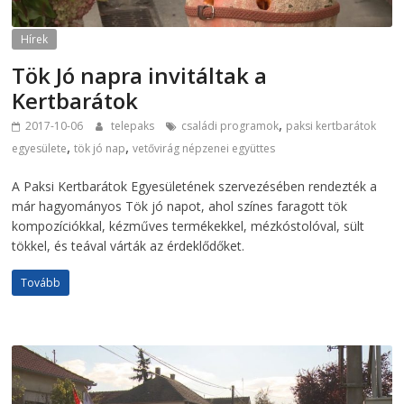
Hírek
Tök Jó napra invitáltak a
Kertbarátok
,
2017-10-06
telepaks
családi programok
paksi kertbarátok
,
,
egyesülete
tök jó nap
vetővirág népzenei együttes
A Paksi Kertbarátok Egyesületének szervezésében rendezték a
már hagyományos Tök jó napot, ahol színes faragott tök
kompozíciókkal, kézműves termékekkel, mézkóstolóval, sült
tökkel, és teával várták az érdeklődőket.
Tovább