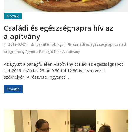
Mozaik
Családi és egészségnapra hív az
alapítvány
,
2019-03-21
paksihirnok (kgy)
családi és egészségnap
családi
,
programok
Együtt a Parlagfű Ellen Alapítvány
Az Együtt a parlagfű ellen Alapítvány családi és egészségnapot
tart 2019. március 23-án 9.30-tól 12.30-ig a szervezet
székhelyén. A részvétel ingyenes…
Tovább