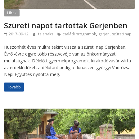
Hírek
Szüreti napot tartottak Gerjenben
,
,
2017-09-12
telepaks
családi programok
gerjen
szüreti nap
Huszonhét éves múltra tekint vissza a szüreti nap Gerjenben.
Évről-évre egyre több résztvevője van az önkormányzati
mulatságnak. Délelőtt gyermekprogramok, kirakodóvásár várta
az érdeklődőket, a délutánt pedig a dunaszentgyörgyi Vadrózsa
Népi Együttes nyitotta meg.
Tovább