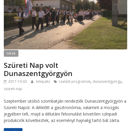
Hírek
Szüreti Nap volt
Dunaszentgyörgyön
,
,
2017-10-03
telepaks
családi programok
dunaszentgyörgy
szüreti nap
Szeptember utolsó szombatján rendezték Dunaszentgyörgyön a
Szüreti Napot. A délelőtt a gasztronómia, valamint a mozgás
jegyében telt, majd a délutáni felvonulást követően színpadi
produkciók következtek, az eseményt hajnalig tartó bál zárta.