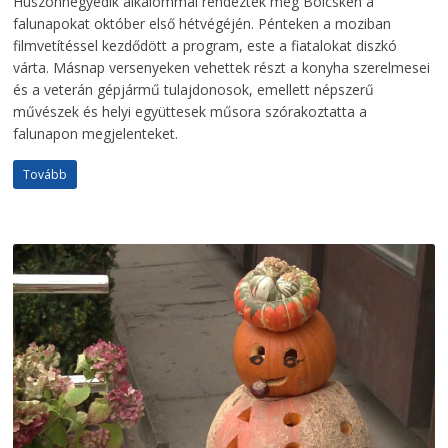
Huszonnegyedik alkalommal rendezték meg Bölcskén a
falunapokat október első hétvégéjén. Pénteken a moziban
filmvetítéssel kezdődött a program, este a fiatalokat diszkó
várta. Másnap versenyeken vehettek részt a konyha szerelmesei
és a veterán gépjármű tulajdonosok, emellett népszerű
művészek és helyi együttesek műsora szórakoztatta a
falunapon megjelenteket.
Tovább