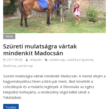
Hírek
Szüreti mulatságra vártak
mindenkit Madocsán
,
,
2017-09-06
telepaks
családi nap
családi programok
,
Madocsa
szüreti nap
Szüreti mulatságra vártak mindenkit Madocsán. A menet elején a
hagyományokhoz híven a bírói pár ment, őket követték a
csőszlányok és a mulatós legények. A felvonulás az egész
települést körbejárta, a rendezvény végül bállal zárult a
Faluházban.
Tovább