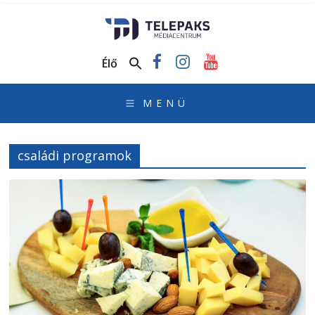
TelePaks
Médiacentrum
Élő
TelePaks
Kistérségi
Televízió
honlapja
családi programok