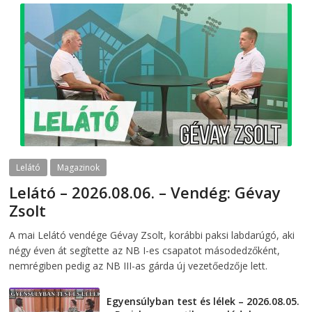
Lelátó
Magazinok
Lelátó – 2026.08.06. – Vendég: Gévay
Zsolt
2026-08-06
telepaks
A mai Lelátó vendége Gévay Zsolt, korábbi paksi labdarúgó, aki
négy éven át segítette az NB I-es csapatot másodedzőként,
nemrégiben pedig az NB III-as gárda új vezetőedzője lett.
Egyensúlyban test és lélek – 2026.08.05.