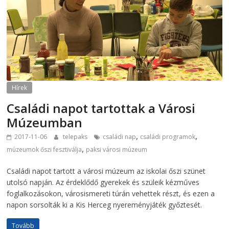
Hírek
Családi napot tartottak a Városi
Múzeumban
,
,
2017-11-06
telepaks
családi nap
családi programok
,
múzeumok őszi fesztiválja
paksi városi múzeum
Családi napot tartott a városi múzeum az iskolai őszi szünet
utolsó napján. Az érdeklődő gyerekek és szüleik kézműves
foglalkozásokon, városismereti túrán vehettek részt, és ezen a
napon sorsolták ki a Kis Herceg nyereményjáték győztesét.
Tovább