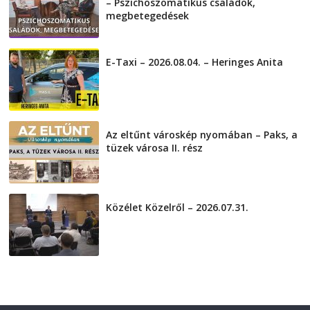
– Pszichoszomatikus családok,
megbetegedések
2026-08-05
E-Taxi – 2026.08.04. – Heringes Anita
2026-08-04
Az eltűnt városkép nyomában – Paks, a
tüzek városa II. rész
2026-08-01
Közélet Közelről – 2026.07.31.
2026-07-31