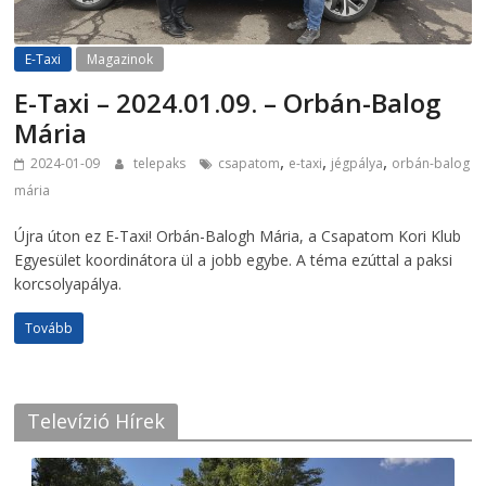
E-Taxi
Magazinok
E-Taxi – 2024.01.09. – Orbán-Balog
Mária
,
,
,
2024-01-09
telepaks
csapatom
e-taxi
jégpálya
orbán-balog
mária
Újra úton ez E-Taxi! Orbán-Balogh Mária, a Csapatom Kori Klub
Egyesület koordinátora ül a jobb egybe. A téma ezúttal a paksi
korcsolyapálya.
Tovább
Televízió Hírek