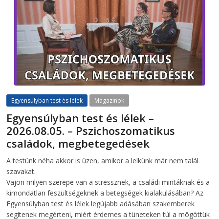
Egyensúlyban test és lélek
Magazinok
Egyensúlyban test és lélek –
2026.08.05. – Pszichoszomatikus
családok, megbetegedések
2026-08-05
telepaks
A testünk néha akkor is üzen, amikor a lelkünk már nem talál
szavakat.
Vajon milyen szerepe van a stressznek, a családi mintáknak és a
kimondatlan feszültségeknek a betegségek kialakulásában? Az
Egyensúlyban test és lélek legújabb adásában szakemberek
segítenek megérteni, miért érdemes a tüneteken túl a mögöttük