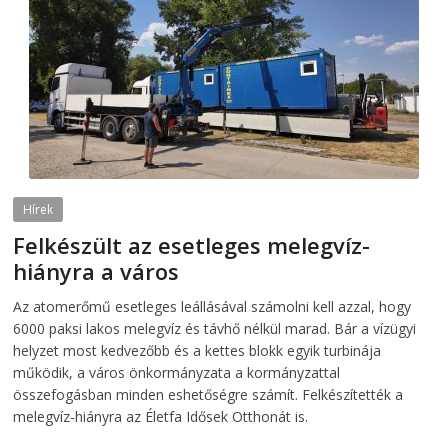
Hírek
Felkészült az esetleges melegvíz-
hiányra a város
2026-08-04
telepaks
Az atomerőmű esetleges leállásával számolni kell azzal, hogy
6000 paksi lakos melegvíz és távhő nélkül marad. Bár a vízügyi
helyzet most kedvezőbb és a kettes blokk egyik turbinája
működik, a város önkormányzata a kormányzattal
összefogásban minden eshetőségre számít. Felkészítették a
melegvíz-hiányra az Életfa Idősek Otthonát is.