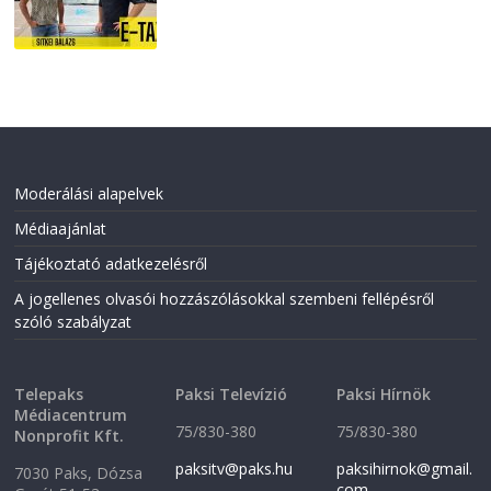
Moderálási alapelvek
Médiaajánlat
Tájékoztató adatkezelésről
A jogellenes olvasói hozzászólásokkal szembeni fellépésről
szóló szabályzat
Telepaks
Paksi Televízió
Paksi Hírnök
Médiacentrum
75/830-380
75/830-380
Nonprofit Kft.
paksitv@paks.hu
paksihirnok@gmail.
7030 Paks, Dózsa
com