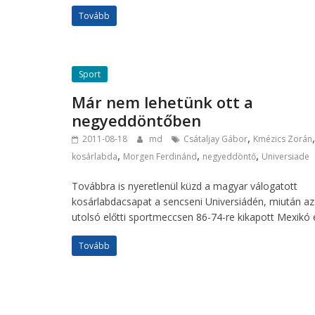
Tovább
Sport
Már nem lehetünk ott a
negyeddöntőben
,
,
2011-08-18
md
Csátaljay Gábor
Kmézics Zorán
,
,
,
kosárlabda
Morgen Ferdinánd
negyeddöntő
Universiade
Továbbra is nyeretlenül küzd a magyar válogatott
kosárlabdacsapat a sencseni Universiádén, miután az
utolsó előtti sportmeccsen 86-74-re kikapott Mexikó e
Tovább