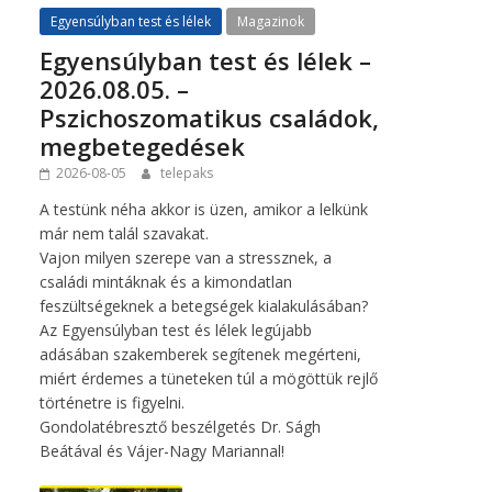
Egyensúlyban test és lélek
Magazinok
Egyensúlyban test és lélek –
2026.08.05. –
Pszichoszomatikus családok,
megbetegedések
2026-08-05
telepaks
A testünk néha akkor is üzen, amikor a lelkünk
már nem talál szavakat.
Vajon milyen szerepe van a stressznek, a
családi mintáknak és a kimondatlan
feszültségeknek a betegségek kialakulásában?
Az Egyensúlyban test és lélek legújabb
adásában szakemberek segítenek megérteni,
miért érdemes a tüneteken túl a mögöttük rejlő
történetre is figyelni.
Gondolatébresztő beszélgetés Dr. Ságh
Beátával és Vájer-Nagy Mariannal!