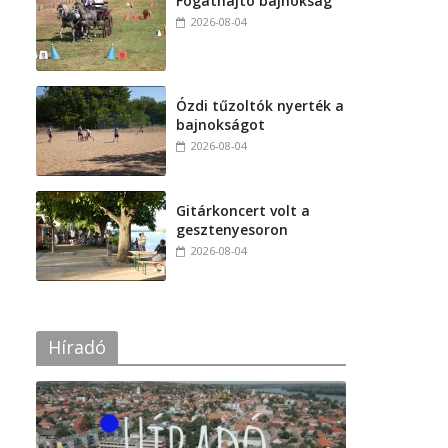
Fogathajtó bajnokság
2026-08-04
Ózdi tűzoltók nyerték a
bajnokságot
2026-08-04
Gitárkoncert volt a
gesztenyesoron
2026-08-04
Híradó