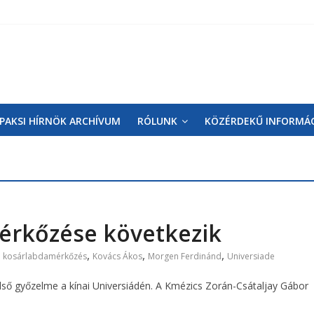
PAKSI HÍRNÖK ARCHÍVUM
RÓLUNK
KÖZÉRDEKŰ INFORMÁ
mérkőzése következik
,
,
,
,
kosárlabdamérkőzés
Kovács Ákos
Morgen Ferdinánd
Universiade
ső győzelme a kínai Universiádén. A Kmézics Zorán-Csátaljay Gábor