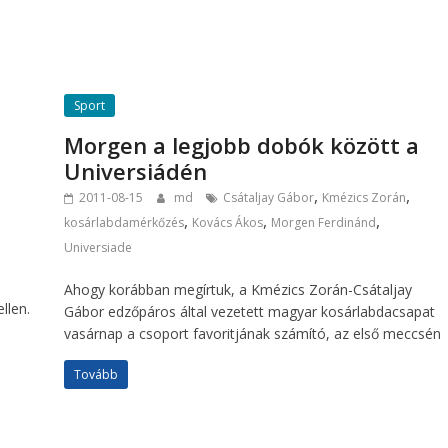
Sport
Morgen a legjobb dobók között a
Universiádén
,
,
2011-08-15
md
Csátaljay Gábor
Kmézics Zorán
,
,
,
kosárlabdamérkőzés
Kovács Ákos
Morgen Ferdinánd
Universiade
Ahogy korábban megírtuk, a Kmézics Zorán-Csátaljay
llen.
Gábor edzőpáros által vezetett magyar kosárlabdacsapat
vasárnap a csoport favoritjának számító, az első meccsén
Tovább