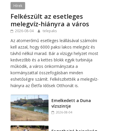
Hírek
Felkészült az esetleges
melegvíz-hiányra a város
2026-08-04
telepaks
Az atomerőmű esetleges leállásával számolni
kell azzal, hogy 6000 paksi lakos melegvíz és
távhő nélkül marad. Bár a vízügyi helyzet most
kedvezőbb és a kettes blokk egyik turbinája
működik, a város önkormányzata a
kormányzattal összefogásban minden
eshetőségre számít. Felkészítették a melegvíz-
hiányra az Életfa Idősek Otthonát is.
Emelkedett a Duna
vízszintje
2026-08-04