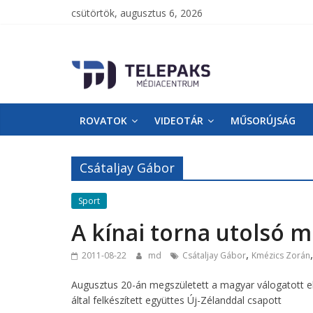
csütörtök, augusztus 6, 2026
TelePaks
Médiacentrum
ROVATOK
VIDEOTÁR
MŰSORÚJSÁG
TelePaks
Kistérségi
Televízió
Csátaljay Gábor
honlapja
Sport
A kínai torna utolsó 
,
2011-08-22
md
Csátaljay Gábor
Kmézics Zorán
Augusztus 20-án megszületett a magyar válogatott el
által felkészített együttes Új-Zélanddal csapott