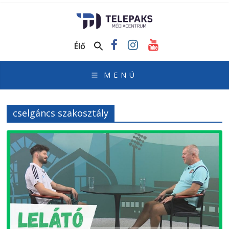
TelePaks
Médiacentrum
Élő
TelePaks
Kistérségi
Televízió
honlapja
cselgáncs szakosztály