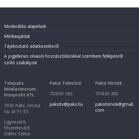
Moderálási alapelvek
Médiaajánlat
Tájékoztató adatkezelésről
A jogellenes olvasói hozzászólásokkal szembeni fellépésről
szóló szabályzat
Telepaks
Paksi Televízió
Paksi Hírnök
Médiacentrum
75/830-380
75/830-380
Nonprofit Kft.
paksitv@paks.hu
paksihirnok@gmail.
7030 Paks, Dózsa
com
Gy. út 51-53.
Ügyvezető,
főszerkesztő:
Dallos Szilvia