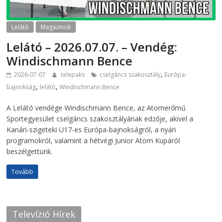
Lelátó
Magazinok
Lelátó – 2026.07.07. – Vendég:
Windischmann Bence
,
2026-07-07
telepaks
cselgáncs szakosztály
Európa-
,
,
bajnokság
lelátó
Windischmann Bence
A Lelátó vendége Windischmann Bence, az Atomerőmű
Sportegyesület cselgáncs szakosztályának edzője, akivel a
Kanári-szigeteki U17-es Európa-bajnokságról, a nyári
programokról, valamint a hétvégi Junior Atom Kupáról
beszélgettünk.
Tovább
Televízió Hírek