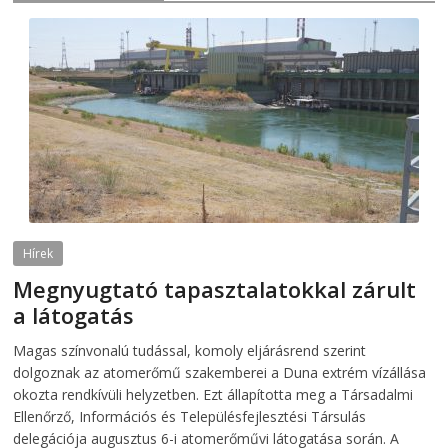
Hírek
Megnyugtató tapasztalatokkal zárult
a látogatás
2026-08-07
telepaks
Magas színvonalú tudással, komoly eljárásrend szerint
dolgoznak az atomerőmű szakemberei a Duna extrém vízállása
okozta rendkívüli helyzetben. Ezt állapította meg a Társadalmi
Ellenőrző, Információs és Településfejlesztési Társulás
delegációja augusztus 6-i atomerőművi látogatása során. A