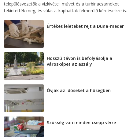
településvezetők a vízkivételi művet és a turbinacsarnokot
tekintették meg, és választ kaphattak felmerülő kérdéseikre is.
Értékes leleteket rejt a Duna-meder
2026-08-07
Hosszú távon is befolyásolja a
városképet az aszály
2026-08-07
Óvják az időseket a hőségben
2026-08-07
Szükség van minden csepp vérre
2026-08-07