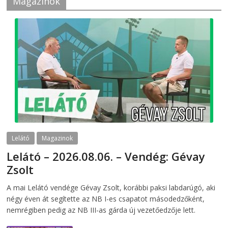
Magazinok
Lelátó
Magazinok
Lelátó – 2026.08.06. – Vendég: Gévay
Zsolt
2026-08-06
telepaks
A mai Lelátó vendége Gévay Zsolt, korábbi paksi labdarúgó, aki
négy éven át segítette az NB I-es csapatot másodedzőként,
nemrégiben pedig az NB III-as gárda új vezetőedzője lett.