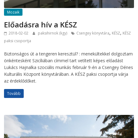
Mozaik
Előadásra hív a KÉSZ
,
,
2018-02-02
paksihirnok (kgy)
Csengey könyvtára
KÉSZ
KÉSZ
paksi csoportja
Biztonságos út a tengeren keresztül? : menekültekkel dolgoztam
önkéntesként Szicíliában címmel tart vetített képes előadást
Lukács Hajnalka szociális munkás február 9-én a Csengey Dénes
Kulturális Központ könyvtárában. A KÉSZ paksi csoportja várja
az érdeklődőket.
Tovább