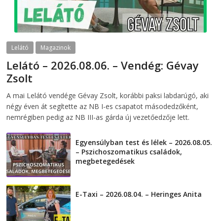
Lelátó
Magazinok
Lelátó – 2026.08.06. – Vendég: Gévay
Zsolt
2026-08-06
telepaks
A mai Lelátó vendége Gévay Zsolt, korábbi paksi labdarúgó, aki
négy éven át segítette az NB I-es csapatot másodedzőként,
nemrégiben pedig az NB III-as gárda új vezetőedzője lett.
Egyensúlyban test és lélek – 2026.08.05.
– Pszichoszomatikus családok,
megbetegedések
2026-08-05
E-Taxi – 2026.08.04. – Heringes Anita
2026-08-04