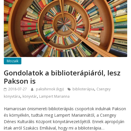
Mozaik
Gondolatok a biblioterápiáról, lesz
Pakson is
,
2018-07-27
paksihirnok (kgy)
biblioterápia
Csengey
,
,
könyvtára
könyvtár
Lampert Marianna
Hamarosan önismereti biblioterápiás csoportok indulnak Pakson
és környékén, tudtuk meg Lampert Mariannától, a Csengey
Dénes Kulturális Központ könyvtárvezetőjétől. Ennek apropóján
írtak arról Szakács Emíliával, hogy mi a biblioterápia…