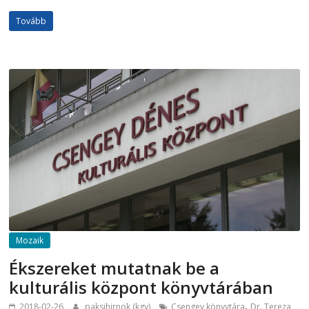
Tovább
Mozaik
Ékszereket mutatnak be a
kulturális központ könyvtárában
,
2018-02-26
paksihirnok (kgy)
Csengey könyvtára
Dr. Tereza