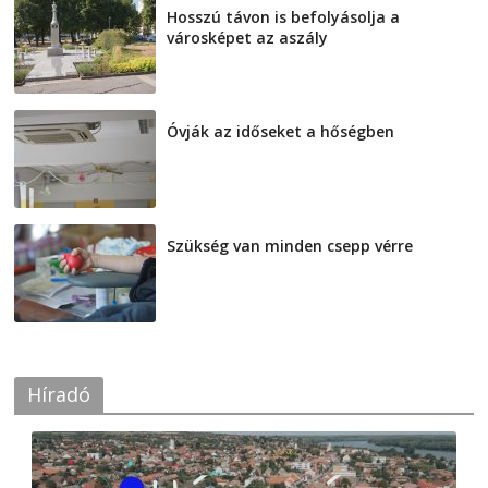
Hosszú távon is befolyásolja a
városképet az aszály
2026-08-07
Óvják az időseket a hőségben
2026-08-07
Szükség van minden csepp vérre
2026-08-07
Híradó