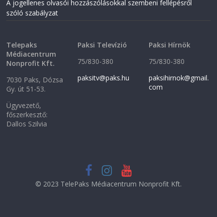
A jogellenes olvasói hozzászólásokkal szembeni fellépésről
szóló szabályzat
Telepaks
Paksi Televízió
Paksi Hírnök
Médiacentrum
75/830-380
75/830-380
Nonprofit Kft.
paksitv@paks.hu
paksihirnok@gmail.
7030 Paks, Dózsa
com
Gy. út 51-53.
Ügyvezető,
főszerkesztő:
Dallos Szilvia
© 2023 TelePaks Médiacentrum Nonprofit Kft.