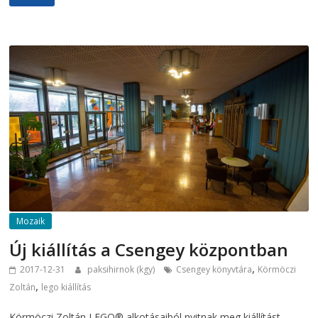
Mozaik
Új kiállítás a Csengey központban
,
2017-12-31
paksihirnok (kgy)
Csengey könyvtára
Körmöczi
,
Zoltán
lego kiállítás
Körmöczi Zoltán LEGO® alkotásaiból nyitnak meg kiállítást