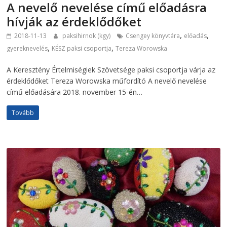
A nevelő nevelése című előadásra
hívják az érdeklődőket
,
,
2018-11-13
paksihirnok (kgy)
Csengey könyvtára
előadás
,
,
gyereknevelés
KÉSZ paksi csoportja
Tereza Worowska
A Keresztény Értelmiségiek Szövetsége paksi csoportja várja az
érdeklődőket Tereza Worowska műfordító A nevelő nevelése
című előadására 2018. november 15-én…
Tovább