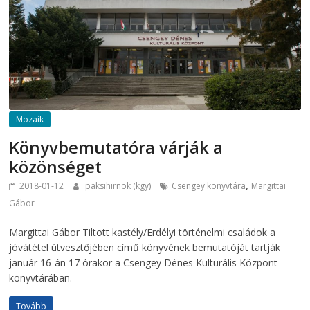
Mozaik
Könyvbemutatóra várják a
közönséget
,
2018-01-12
paksihirnok (kgy)
Csengey könyvtára
Margittai
Gábor
Margittai Gábor Tiltott kastély/Erdélyi történelmi családok a
jóvátétel útvesztőjében című könyvének bemutatóját tartják
január 16-án 17 órakor a Csengey Dénes Kulturális Központ
könyvtárában.
Tovább