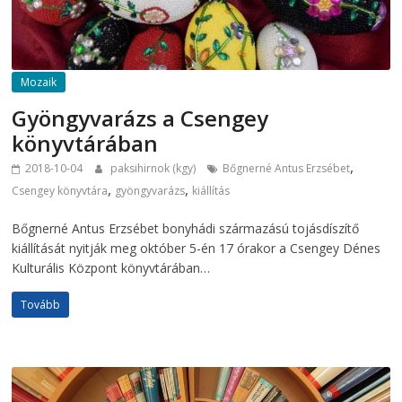
Mozaik
Gyöngyvarázs a Csengey
könyvtárában
,
2018-10-04
paksihirnok (kgy)
Bőgnerné Antus Erzsébet
,
,
Csengey könyvtára
gyöngyvarázs
kiállítás
Bőgnerné Antus Erzsébet bonyhádi származású tojásdíszítő
kiállítását nyitják meg október 5-én 17 órakor a Csengey Dénes
Kulturális Központ könyvtárában…
Tovább