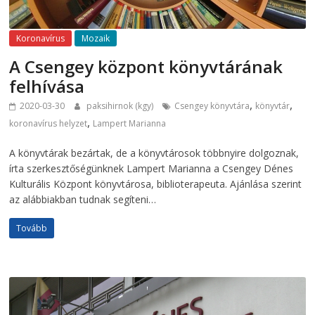
Koronavírus
Mozaik
A Csengey központ könyvtárának
felhívása
,
,
2020-03-30
paksihirnok (kgy)
Csengey könyvtára
könyvtár
,
koronavírus helyzet
Lampert Marianna
A könyvtárak bezártak, de a könyvtárosok többnyire dolgoznak,
írta szerkesztőségünknek Lampert Marianna a Csengey Dénes
Kulturális Központ könyvtárosa, biblioterapeuta. Ajánlása szerint
az alábbiakban tudnak segíteni…
Tovább