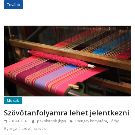
Tovább
Mozaik
Szövőtanfolyamra lehet jelentkezni
,
2019-03-07
paksihirnok (kgy)
Csengey könyvtára
Sóthy
,
Györgyné szövő
szövés