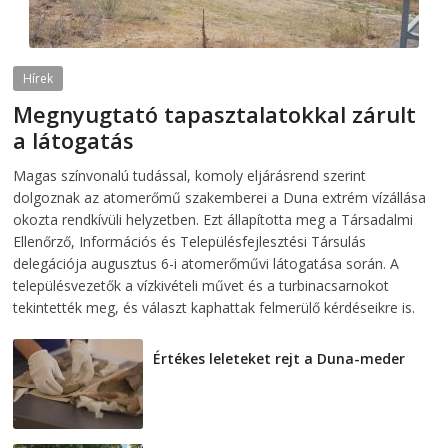
Hírek
Megnyugtató tapasztalatokkal zárult
a látogatás
2026-08-07
telepaks
Magas színvonalú tudással, komoly eljárásrend szerint
dolgoznak az atomerőmű szakemberei a Duna extrém vízállása
okozta rendkívüli helyzetben. Ezt állapította meg a Társadalmi
Ellenőrző, Információs és Településfejlesztési Társulás
delegációja augusztus 6-i atomerőművi látogatása során. A
településvezetők a vízkivételi művet és a turbinacsarnokot
tekintették meg, és választ kaphattak felmerülő kérdéseikre is.
Értékes leleteket rejt a Duna-meder
2026-08-07