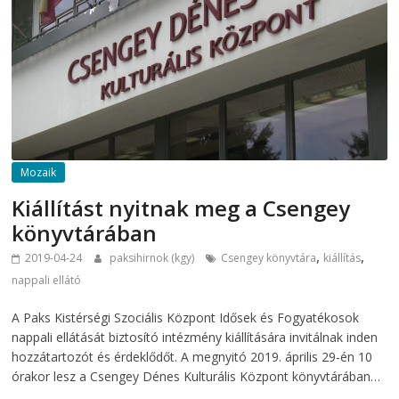
Mozaik
Kiállítást nyitnak meg a Csengey
könyvtárában
,
,
2019-04-24
paksihirnok (kgy)
Csengey könyvtára
kiállítás
nappali ellátó
A Paks Kistérségi Szociális Központ Idősek és Fogyatékosok
nappali ellátását biztosító intézmény kiállítására invitálnak inden
hozzátartozót és érdeklődőt. A megnyitó 2019. április 29-én 10
órakor lesz a Csengey Dénes Kulturális Központ könyvtárában…