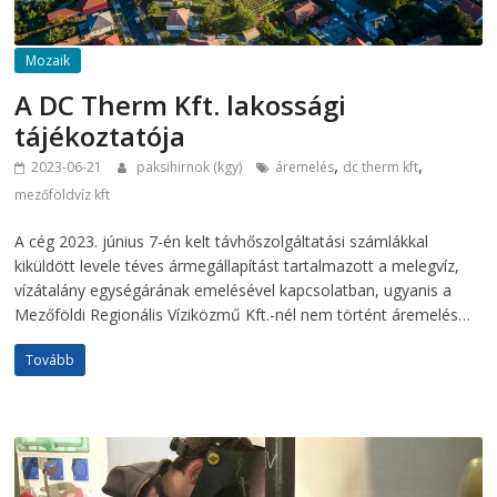
Mozaik
A DC Therm Kft. lakossági
tájékoztatója
,
,
2023-06-21
paksihirnok (kgy)
áremelés
dc therm kft
mezőföldvíz kft
A cég 2023. június 7-én kelt távhőszolgáltatási számlákkal
kiküldött levele téves ármegállapítást tartalmazott a melegvíz,
vízátalány egységárának emelésével kapcsolatban, ugyanis a
Mezőföldi Regionális Víziközmű Kft.-nél nem történt áremelés…
Tovább