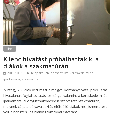
Hírek
Kilenc hivatást próbálhattak ki a
diákok a szakmatúrán
,
2019-10-09
telepaks
dc therm kft
kereskedelmi és
,
iparkamara
szakmatúra
Mintegy 250 diák vett részt a megyei kormányhivatal paksi járási
hivatalának foglalkoztatási osztálya, valamint a kereskedelmi és
iparkamarával együttműködésben szervezett Szakmatúrán,
melynek célja a pályaválasztás előtt álló diákok megismertetése
volt a népszerű és hiányszakmákkal egyaránt.