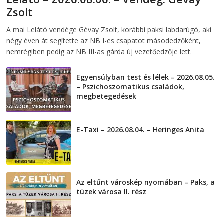
Zsolt
2026-08-06
telepaks
A mai Lelátó vendége Gévay Zsolt, korábbi paksi labdarúgó, aki
négy éven át segítette az NB I-es csapatot másodedzőként,
nemrégiben pedig az NB III-as gárda új vezetőedzője lett.
Egyensúlyban test és lélek – 2026.08.05.
– Pszichoszomatikus családok,
megbetegedések
2026-08-05
E-Taxi – 2026.08.04. – Heringes Anita
2026-08-04
Az eltűnt városkép nyomában – Paks, a
tüzek városa II. rész
2026-08-01