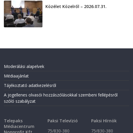
Közélet Közelről – 2026.07.31.
2026-07-31
Moderálási alapelvek
Médiaajánlat
Tájékoztató adatkezelésről
A jogellenes olvasói hozzászólásokkal szembeni fellépésről
szóló szabályzat
Telepaks
Paksi Televízió
Paksi Hírnök
Médiacentrum
75/830-380
75/830-380
Nonprofit Kft.