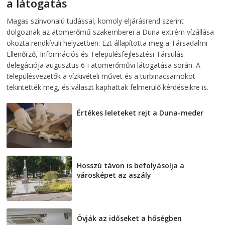
a látogatás
2026-08-07
telepaks
Magas színvonalú tudással, komoly eljárásrend szerint
dolgoznak az atomerőmű szakemberei a Duna extrém vízállása
okozta rendkívüli helyzetben. Ezt állapította meg a Társadalmi
Ellenőrző, Információs és Településfejlesztési Társulás
delegációja augusztus 6-i atomerőművi látogatása során. A
településvezetők a vízkivételi művet és a turbinacsarnokot
tekintették meg, és választ kaphattak felmerülő kérdéseikre is.
Értékes leleteket rejt a Duna-meder
2026-08-07
Hosszú távon is befolyásolja a
városképet az aszály
2026-08-07
Óvják az időseket a hőségben