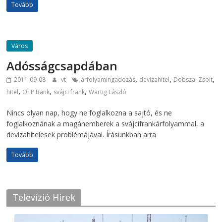
Tovább
Város
Adósságcsapdában
,
,
,
2011-09-08
vt
árfolyamingadozás
devizahitel
Dobszai Zsolt
,
,
,
hitel
OTP Bank
svájci frank
Wartig László
Nincs olyan nap, hogy ne foglalkozna a sajtó, és ne
foglalkoznának a magánemberek a svájcifrankárfolyammal, a
devizahitelesek problémájával. Írásunkban arra
Tovább
Televízió Hírek