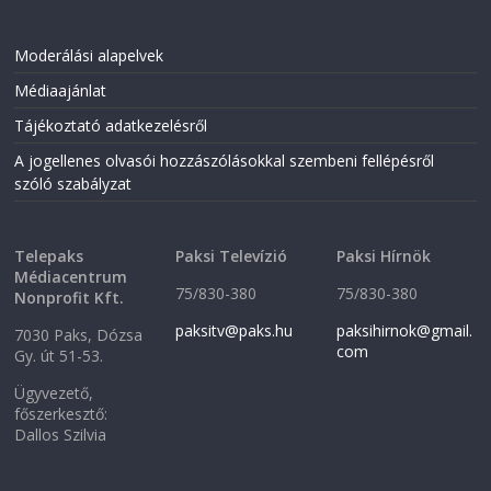
Moderálási alapelvek
Médiaajánlat
Tájékoztató adatkezelésről
A jogellenes olvasói hozzászólásokkal szembeni fellépésről
szóló szabályzat
Telepaks
Paksi Televízió
Paksi Hírnök
Médiacentrum
75/830-380
75/830-380
Nonprofit Kft.
paksitv@paks.hu
paksihirnok@gmail.
7030 Paks, Dózsa
com
Gy. út 51-53.
Ügyvezető,
főszerkesztő:
Dallos Szilvia