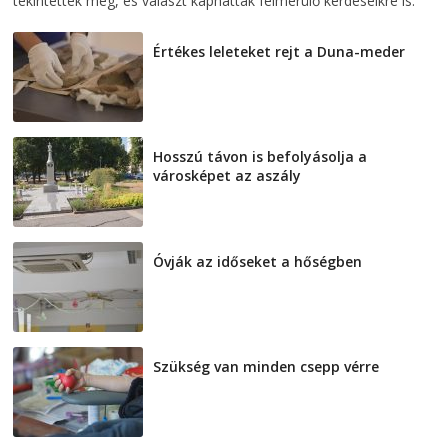
tekintették meg, és választ kaphattak felmerülő kérdéseikre is.
Értékes leleteket rejt a Duna-meder
2026-08-07
Hosszú távon is befolyásolja a
városképet az aszály
2026-08-07
Óvják az időseket a hőségben
2026-08-07
Szükség van minden csepp vérre
2026-08-07