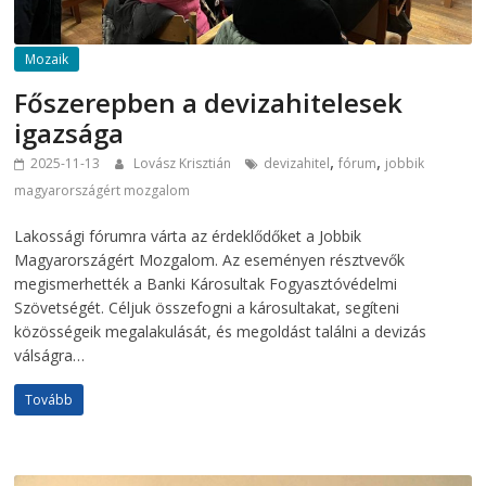
Mozaik
Főszerepben a devizahitelesek
igazsága
,
,
2025-11-13
Lovász Krisztián
devizahitel
fórum
jobbik
magyarországért mozgalom
Lakossági fórumra várta az érdeklődőket a Jobbik
Magyarországért Mozgalom. Az eseményen résztvevők
megismerhették a Banki Károsultak Fogyasztóvédelmi
Szövetségét. Céljuk összefogni a károsultakat, segíteni
közösségeik megalakulását, és megoldást találni a devizás
válságra…
Tovább