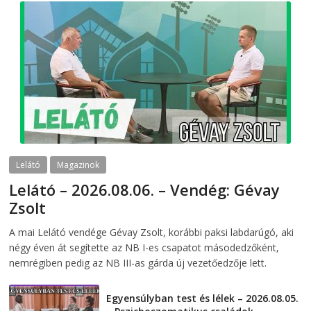
Lelátó
Magazinok
Lelátó – 2026.08.06. – Vendég: Gévay
Zsolt
2026-08-06
telepaks
A mai Lelátó vendége Gévay Zsolt, korábbi paksi labdarúgó, aki
négy éven át segítette az NB I-es csapatot másodedzőként,
nemrégiben pedig az NB III-as gárda új vezetőedzője lett.
Egyensúlyban test és lélek – 2026.08.05.