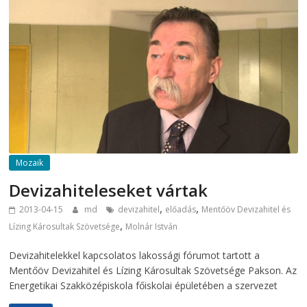
Mozaik
Devizahiteleseket vártak
,
,
2013-04-15
md
devizahitel
előadás
Mentőöv Devizahitel és
,
Lízing Károsultak Szövetsége
Molnár István
Devizahitelekkel kapcsolatos lakossági fórumot tartott a
Mentőöv Devizahitel és Lízing Károsultak Szövetsége Pakson. Az
Energetikai Szakközépiskola főiskolai épületében a szervezet