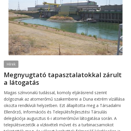
Hírek
Megnyugtató tapasztalatokkal zárult
a látogatás
2026-08-07
telepaks
Magas színvonalú tudással, komoly eljárásrend szerint
dolgoznak az atomerőmű szakemberei a Duna extrém vízállása
okozta rendkívüli helyzetben. Ezt állapította meg a Társadalmi
Ellenőrző, Információs és Településfejlesztési Társulás
delegációja augusztus 6-i atomerőművi látogatása során. A
településvezetők a vízkivételi művet és a turbinacsarnokot