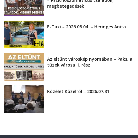
– Pszichoszomatikus családok,
megbetegedések
2026-08-05
E-Taxi – 2026.08.04. – Heringes Anita
2026-08-04
Az eltűnt városkép nyomában – Paks, a
tüzek városa II. rész
2026-08-01
Közélet Közelről – 2026.07.31.
2026-07-31