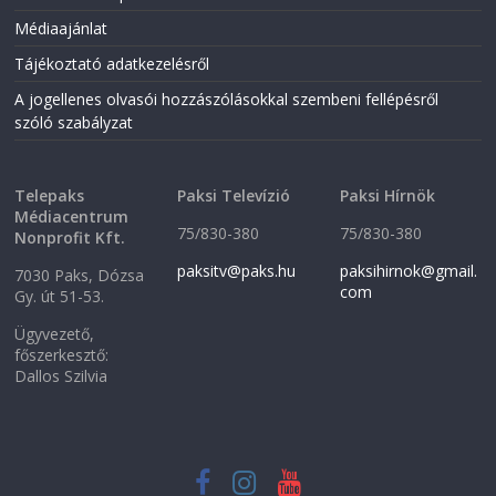
Médiaajánlat
Tájékoztató adatkezelésről
A jogellenes olvasói hozzászólásokkal szembeni fellépésről
szóló szabályzat
Telepaks
Paksi Televízió
Paksi Hírnök
Médiacentrum
75/830-380
75/830-380
Nonprofit Kft.
paksitv@paks.hu
paksihirnok@gmail.
7030 Paks, Dózsa
com
Gy. út 51-53.
Ügyvezető,
főszerkesztő:
Dallos Szilvia