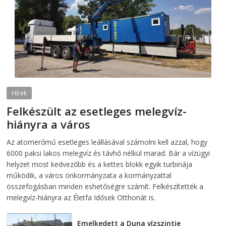
Hírek
Felkészült az esetleges melegvíz-
hiányra a város
2026-08-04
telepaks
Az atomerőmű esetleges leállásával számolni kell azzal, hogy
6000 paksi lakos melegvíz és távhő nélkül marad. Bár a vízügyi
helyzet most kedvezőbb és a kettes blokk egyik turbinája
működik, a város önkormányzata a kormányzattal
összefogásban minden eshetőségre számít. Felkészítették a
melegvíz-hiányra az Életfa Idősek Otthonát is.
Emelkedett a Duna vízszintje