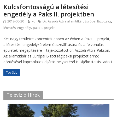
Kulcsfontosságú a létesítési
engedély a Paks II. projektben
,
,
2018-06-20
vt
Dr. Aszódi Attila államtitkár
Európai Bizottság
,
létesítési engedély
paks II. projekt
Két nagy területre koncentrál ebben az évben a Paks II. projekt,
a létesítési engedélykérelem összeállítására és a felvonulási
épületek megépítésére – tájékoztatott dr. Aszódi Attila Pakson.
Az államtitkár az Európai Bizottság paksi projektet érintő
döntésével kapcsolatos eljárás helyzetéről is tájékoztatást adott.
Tovább
Televízió Hírek