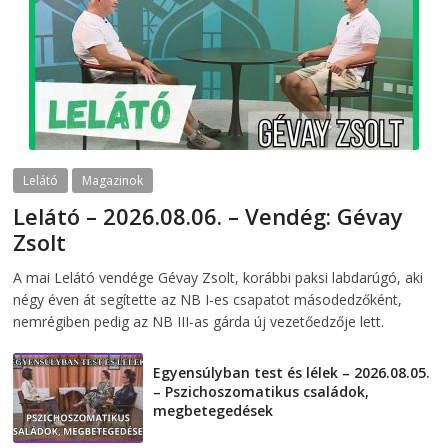
Lelátó
Magazinok
Lelátó – 2026.08.06. – Vendég: Gévay
Zsolt
2026-08-06
telepaks
A mai Lelátó vendége Gévay Zsolt, korábbi paksi labdarúgó, aki
négy éven át segítette az NB I-es csapatot másodedzőként,
nemrégiben pedig az NB III-as gárda új vezetőedzője lett.
Egyensúlyban test és lélek – 2026.08.05.
– Pszichoszomatikus családok,
megbetegedések
2026-08-05