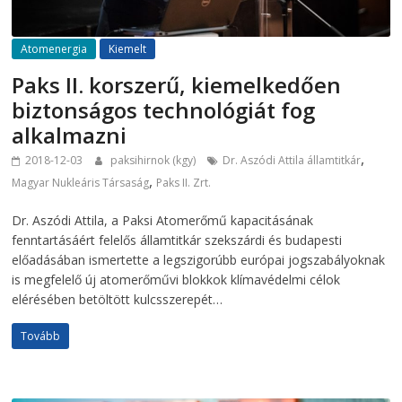
Atomenergia
Kiemelt
Paks II. korszerű, kiemelkedően
biztonságos technológiát fog
alkalmazni
,
2018-12-03
paksihirnok (kgy)
Dr. Aszódi Attila államtitkár
,
Magyar Nukleáris Társaság
Paks II. Zrt.
Dr. Aszódi Attila, a Paksi Atomerőmű kapacitásának
fenntartásáért felelős államtitkár szekszárdi és budapesti
előadásában ismertette a legszigorúbb európai jogszabályoknak
is megfelelő új atomerőművi blokkok klímavédelmi célok
elérésében betöltött kulcsszerepét…
Tovább