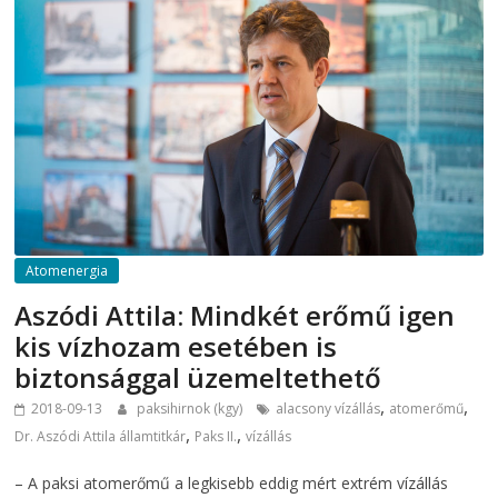
Atomenergia
Aszódi Attila: Mindkét erőmű igen
kis vízhozam esetében is
biztonsággal üzemeltethető
,
,
2018-09-13
paksihirnok (kgy)
alacsony vízállás
atomerőmű
,
,
Dr. Aszódi Attila államtitkár
Paks II.
vízállás
– A paksi atomerőmű a legkisebb eddig mért extrém vízállás