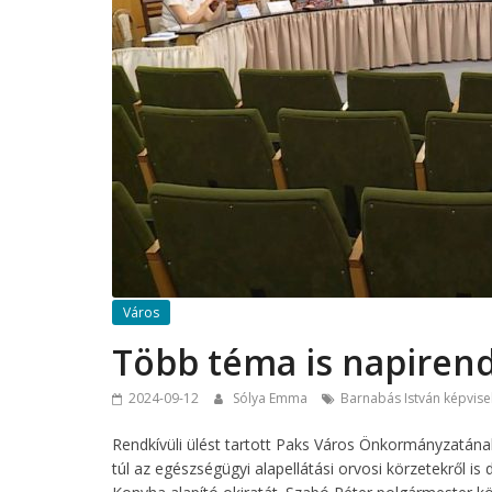
Város
Több téma is napirend
2024-09-12
Sólya Emma
Barnabás István képvise
Rendkívüli ülést tartott Paks Város Önkormányzatának
túl az egészségügyi alapellátási orvosi körzetekről i