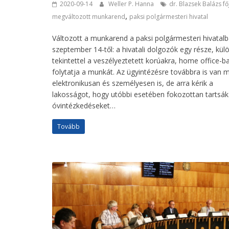
2020-09-14
Weller P. Hanna
dr. Blazsek Balázs f
,
megváltozott munkarend
paksi polgármesteri hivatal
Változott a munkarend a paksi polgármesteri hivatal
szeptember 14-től: a hivatali dolgozók egy része, kül
tekintettel a veszélyeztetett korúakra, home office-b
folytatja a munkát. Az ügyintézésre továbbra is van 
elektronikusan és személyesen is, de arra kérik a
lakosságot, hogy utóbbi esetében fokozottan tartsák
óvintézkedéseket…
Tovább