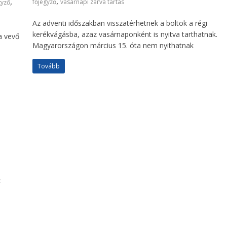
,
,
főjegyző
vasárnapi zárva tartás
gyző
Az adventi időszakban visszatérhetnek a boltok a régi
kerékvágásba, azaz vasárnaponként is nyitva tarthatnak.
 a vevő
Magyarországon március 15. óta nem nyithatnak
Tovább
z