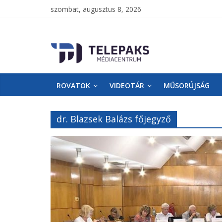
szombat, augusztus 8, 2026
TelePaks
Médiacentrum
ROVATOK
VIDEOTÁR
MŰSORÚJSÁG
TelePaks
Kistérségi
Televízió
dr. Blazsek Balázs főjegyző
honlapja