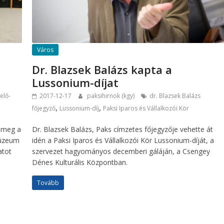
Város
Dr. Blazsek Balázs kapta a
Lussonium-díjat
elő-
2017-12-17
paksihirnok (kgy)
dr. Blazsek Balázs
,
,
főjegyző
Lussonium-díj
Paksi Iparos és Vállalkozói Kör
a meg a
Dr. Blazsek Balázs, Paks címzetes főjegyzője vehette át
múzeum
idén a Paksi Iparos és Vállalkozói Kör Lussonium-díját, a
atot
szervezet hagyományos decemberi gáláján, a Csengey
Dénes Kulturális Központban.
Tovább