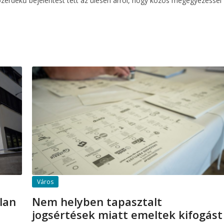
özérdekű bejelentést tett az ülésen arról, hogy közös megegyezéssel
Város
lan
Nem helyben tapasztalt
jogsértések miatt emeltek kifogást