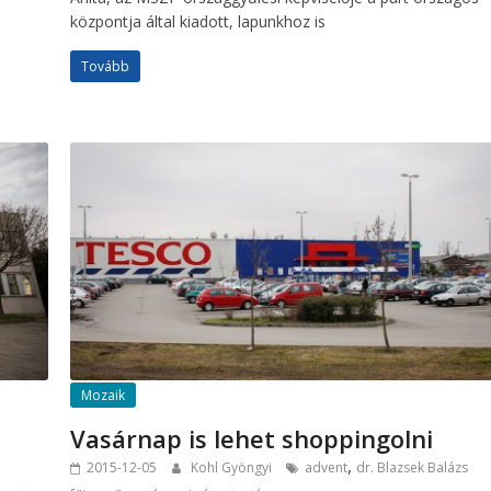
központja által kiadott, lapunkhoz is
Tovább
Mozaik
Vasárnap is lehet shoppingolni
,
2015-12-05
Kohl Gyöngyi
advent
dr. Blazsek Balázs