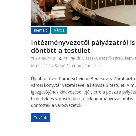
Kiemelt
Város
Intézményvezetői pályázatról is
döntött a testület
,
2018-04-18
vt
dr. Blazsek Balázs főjegyző
képvis
,
testületi ülés
Szabó Péter polgármester
Újabb öt évre Pumerscheinné Bedekovity Zórát bízt
városi könyvtár vezetésével a képviselő-testület. A 
igazgatójának kinevezése lejár, erre a posztra pályáz
hirdettek és városi kitüntetések adományozásáról is
döntöttek a városvezetők.
Tovább