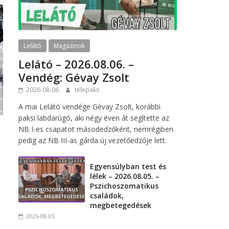
Lelátó
Magazinok
Lelátó – 2026.08.06. –
Vendég: Gévay Zsolt
2026-08-06
telepaks
A mai Lelátó vendége Gévay Zsolt, korábbi
paksi labdarúgó, aki négy éven át segítette az
NB I-es csapatot másodedzőként, nemrégiben
pedig az NB III-as gárda új vezetőedzője lett.
Egyensúlyban test és
lélek – 2026.08.05. –
Pszichoszomatikus
családok,
megbetegedések
2026-08-05