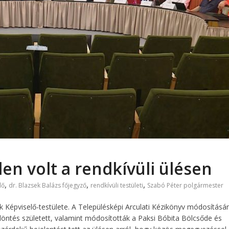
en volt a rendkívüli ülésen
,
,
,
lő
dr. Blazsek Balázs főjegyző
rendkívüli testületi
Szabó Péter polgármester
 Képviselő-testülete. A Településképi Arculati Kézikönyv módosításá
s döntés született, valamint módosították a Paksi Bóbita Bölcsőde és