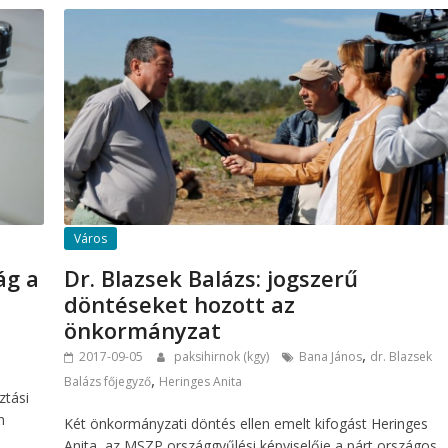
Város
ág a
Dr. Blazsek Balázs: jogszerű
döntéseket hozott az
önkormányzat
,
2017-09-05
paksihirnok (kgy)
Bana János
dr. Blazsek
,
Balázs főjegyző
Heringes Anita
ztási
n
Két önkormányzati döntés ellen emelt kifogást Heringes
Anita, az MSZP országgyűlési képviselője a párt országos