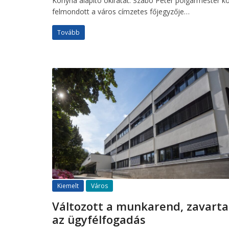
Konyha alapító okiratát. Szabó Péter polgármester k
felmondott a város címzetes főjegyzője…
Tovább
Kiemelt
Város
Változott a munkarend, zavarta
az ügyfélfogadás