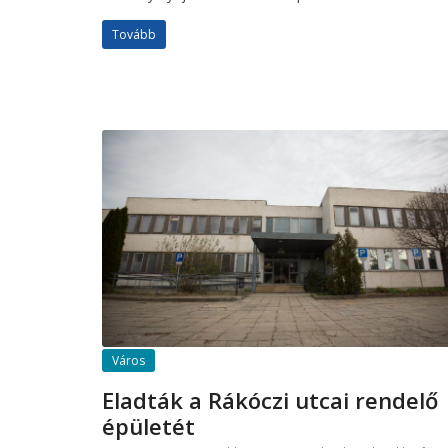
Tovább
Város
Eladták a Rákóczi utcai rendelő
épületét