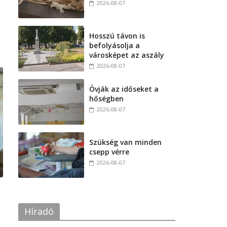
2026-08-07
Hosszú távon is
befolyásolja a
városképet az aszály
2026-08-07
Óvják az időseket a
hőségben
2026-08-07
Szükség van minden
csepp vérre
2026-08-07
Híradó