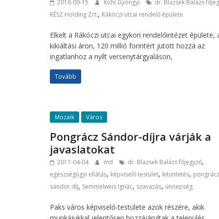
2016-09-15
Kohl Gyöngyi
dr. Blazsek Balázs fője
,
KÉSZ Holding Zrt.
Rákóczi utcai rendelő épülete
Elkelt a Rákóczi utcai egykori rendelőintézet épülete,
kikiáltási áron, 120 millió forintért jutott hozzá az
ingatlanhoz a nyílt versenytárgyaláson,
Tovább
Mozaik
Város
Pongrácz Sándor-díjra várják a
javaslatokat
,
2011-04-04
md
dr. Blazsek Balázs főjegyző
,
,
,
egészségügyi ellátás
képviselő testület
kitüntetés
pongrác
,
,
,
sándor díj
Semmelweis Ignác
szavazás
ünnepség
Paks város képviselő-testülete azok részére, akik
munkájukkal jelentősen hozzájárultak a település