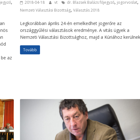
,
,
,
őjegyző
2018-04-18
vt
dr. Blazsek Balázs főjegyző
jogorvoslat
,
Nemzeti Választási Bizottság
Választás 2018
ban
Legkorábban április 24-én emelkedhet jogerőre az
önös
országgyűlési választások eredménye. A vitás ügyek a
an
Nemzeti Választási Bizottsághoz, majd a Kúriához kerülnek
mód
Tovább
 be az