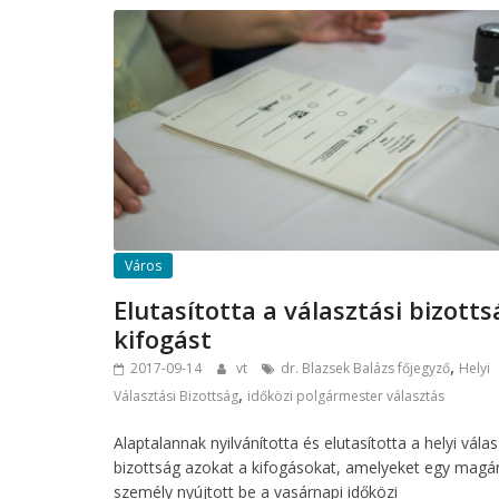
Város
Elutasította a választási bizotts
kifogást
,
2017-09-14
vt
dr. Blazsek Balázs főjegyző
Helyi
,
Választási Bizottság
időközi polgármester választás
Alaptalannak nyilvánította és elutasította a helyi válas
bizottság azokat a kifogásokat, amelyeket egy magá
személy nyújtott be a vasárnapi időközi