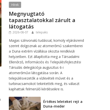
Hírek
Megnyugtató
tapasztalatokkal zárult a
látogatás
2026-08-07
telepaks
Magas színvonalú tudással, komoly eljárásrend
szerint dolgoznak az atomerőmű szakemberei
a Duna extrém vízállása okozta rendkívüli
helyzetben. Ezt állapította meg a Társadalmi
Ellenőrző, Információs és Településfejlesztési
Társulás delegációja augusztus 6-i
atomerőművi látogatása során. A
településvezetők a vízkivételi művet és a
turbinacsarnokot tekintették meg, és választ
kaphattak felmerülő kérdéseikre is.
n
Értékes leleteket rejt a
Duna-meder