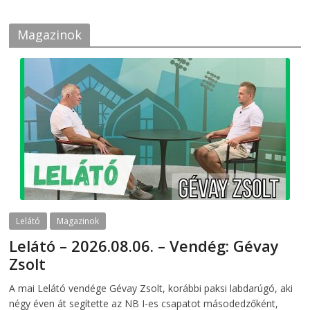
Magazinok
Lelátó
Magazinok
Lelátó – 2026.08.06. – Vendég: Gévay
Zsolt
2026-08-06
telepaks
A mai Lelátó vendége Gévay Zsolt, korábbi paksi labdarúgó, aki
négy éven át segítette az NB I-es csapatot másodedzőként,