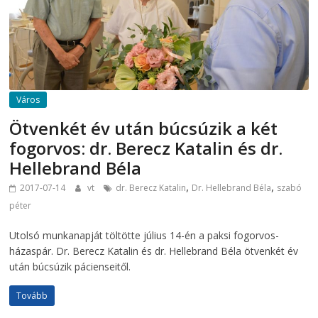
Város
Ötvenkét év után búcsúzik a két
fogorvos: dr. Berecz Katalin és dr.
Hellebrand Béla
,
,
2017-07-14
vt
dr. Berecz Katalin
Dr. Hellebrand Béla
szabó
péter
Utolsó munkanapját töltötte július 14-én a paksi fogorvos-
házaspár. Dr. Berecz Katalin és dr. Hellebrand Béla ötvenkét év
után búcsúzik pácienseitől.
Tovább