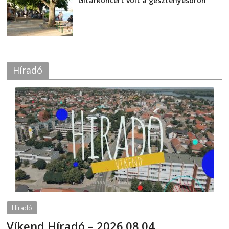
Gitárkoncert volt a gesztenyesoron
2026-08-04
Híradó
Híradó
Víkend Híradó – 2026.08.04.