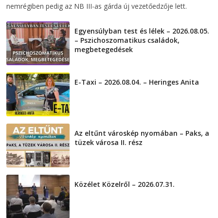
nemrégiben pedig az NB III-as gárda új vezetőedzője lett.
Egyensúlyban test és lélek – 2026.08.05.
– Pszichoszomatikus családok,
megbetegedések
2026-08-05
E-Taxi – 2026.08.04. – Heringes Anita
2026-08-04
Az eltűnt városkép nyomában – Paks, a
tüzek városa II. rész
2026-08-01
Közélet Közelről – 2026.07.31.
2026-07-31