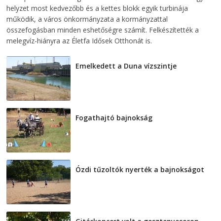
helyzet most kedvezőbb és a kettes blokk egyik turbinája
működik, a város önkormányzata a kormányzattal
összefogásban minden eshetőségre számít. Felkészítették a
melegvíz-hiányra az Életfa Idősek Otthonát is.
Emelkedett a Duna vízszintje
2026-08-04
Fogathajtó bajnokság
2026-08-04
Ózdi tűzoltók nyerték a bajnokságot
2026-08-04