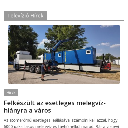
Televízió Hírek
Hírek
Felkészült az esetleges melegvíz-
hiányra a város
2026-08-04
telepaks
Az atomerőmű esetleges leállásával számolni kell azzal, hogy
6000 paksi lakos melegvíz és távhő nélkül marad. Bár a vízügyi