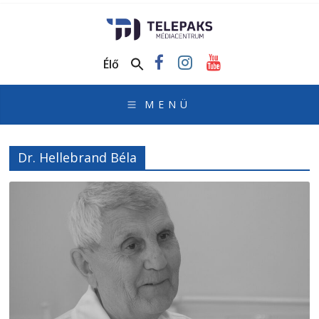
TelePaks
Médiacentrum
Élő
TelePaks
Kistérségi
Televízió
honlapja
Dr. Hellebrand Béla