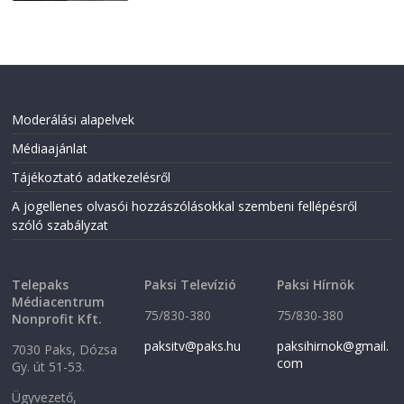
Moderálási alapelvek
Médiaajánlat
Tájékoztató adatkezelésről
A jogellenes olvasói hozzászólásokkal szembeni fellépésről
szóló szabályzat
Telepaks
Paksi Televízió
Paksi Hírnök
Médiacentrum
75/830-380
75/830-380
Nonprofit Kft.
paksitv@paks.hu
paksihirnok@gmail.
7030 Paks, Dózsa
com
Gy. út 51-53.
Ügyvezető,