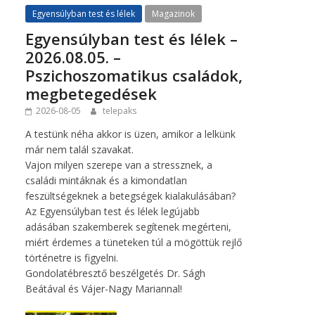
Egyensúlyban test és lélek
Magazinok
Egyensúlyban test és lélek –
2026.08.05. –
Pszichoszomatikus családok,
megbetegedések
2026-08-05
telepaks
A testünk néha akkor is üzen, amikor a lelkünk
már nem talál szavakat.
Vajon milyen szerepe van a stressznek, a
családi mintáknak és a kimondatlan
feszültségeknek a betegségek kialakulásában?
Az Egyensúlyban test és lélek legújabb
adásában szakemberek segítenek megérteni,
miért érdemes a tüneteken túl a mögöttük rejlő
történetre is figyelni.
Gondolatébresztő beszélgetés Dr. Ságh
Beátával és Vájer-Nagy Mariannal!