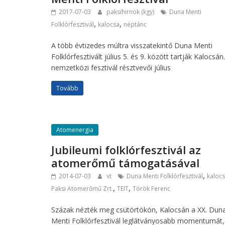
2017-07-03
paksihirnok (kgy)
Duna Menti
,
,
Folklórfesztivál
kalocsa
néptánc
A több évtizedes múltra visszatekintő Duna Menti
Folklórfesztivált július 5. és 9. között tartják Kalocsán
nemzetközi fesztivál résztvevői július
Tovább
Atomenergia
Jubileumi folklórfesztivál az
atomerőmű támogatásával
,
2014-07-03
vt
Duna Menti Folklórfesztivál
kaloc
,
,
Paksi Atomerőmű Zrt.
TEIT
Török Ferenc
Százak nézték meg csütörtökön, Kalocsán a XX. Dun
Menti Folklórfesztivál leglátványosabb momentumát,