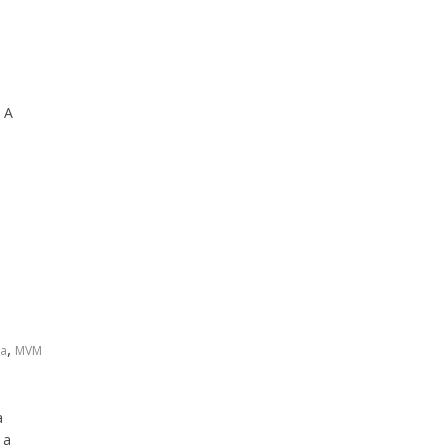
. A
,
sa
MVM
a
 a