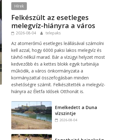
Hírek
Felkészült az esetleges
melegvíz-hiányra a város
2026-08-04
telepaks
Az atomerőmű esetleges leállásával számolni
kell azzal, hogy 6000 paksi lakos melegvíz és
távhő nélkül marad. Bár a vízügyi helyzet most
kedvezőbb és a kettes blokk egyik turbinája
működik, a város önkormányzata a
kormányzattal összefogásban minden
eshetőségre számít. Felkészítették a melegvíz-
hiányra az Életfa Idősek Otthonát is.
Emelkedett a Duna
vízszintje
2026-08-04