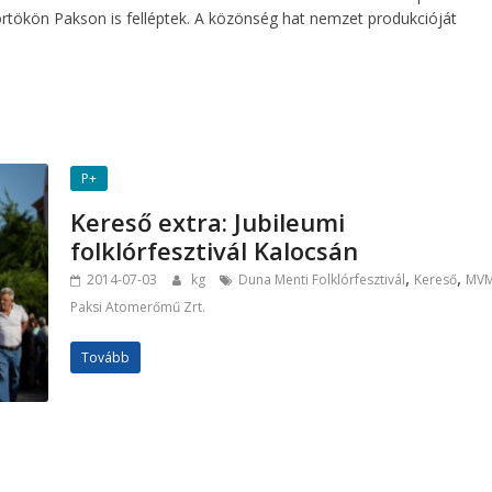
örtökön Pakson is felléptek. A közönség hat nemzet produkcióját
P+
Kereső extra: Jubileumi
folklórfesztivál Kalocsán
,
,
2014-07-03
kg
Duna Menti Folklórfesztivál
Kereső
MV
Paksi Atomerőmű Zrt.
Tovább
a