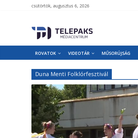
csütörtök, augusztus 6, 2026
TelePaks
Médiacentrum
ROVATOK
VIDEOTÁR
MŰSORÚJSÁG
TelePaks
Kistérségi
Televízió
Duna Menti Folklórfesztivál
honlapja