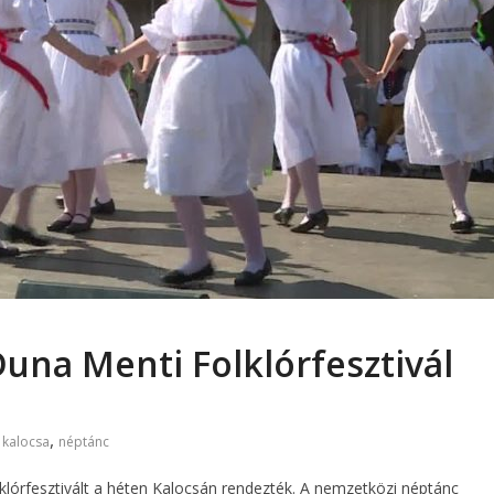
Duna Menti Folklórfesztivál
,
,
kalocsa
néptánc
klórfesztivált a héten Kalocsán rendezték. A nemzetközi néptánc