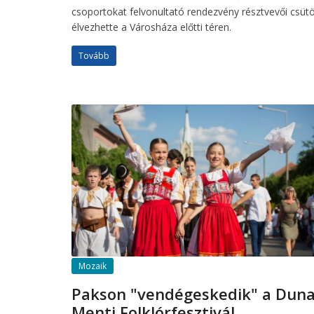
csoportokat felvonultató rendezvény résztvevői csüt
élvezhette a Városháza előtti téren.
Tovább
Mozaik
Pakson "vendégeskedik" a Dun
Menti Folklórfesztivál