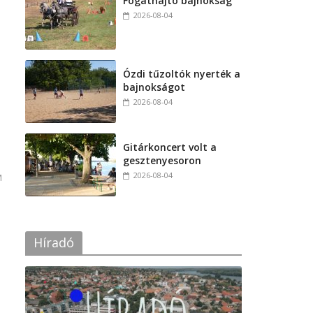
Fogathajtó bajnokság
2026-08-04
Ózdi tűzoltók nyerték a
bajnokságot
2026-08-04
Gitárkoncert volt a
gesztenyesoron
2026-08-04
M
Híradó