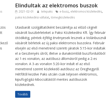
Elindultak az elektromos buszok
,
,
ks
2021-02-01
telepaks
e-busz
elektromos közlekedés
,
paksi közlekedési vállalat
tömegközlekedés
özös
Utasbarát szolgáltatóként beszámítja az előző cégnél
tt
vásárolt buszbérleteket a Paksi Közlekedési Kft. Így február
ötödikéig, péntek éjfélig érvényesek lesznek a Volánbuszná
etkező
vásárolt bérletek az új paksi elektromos buszokra. Február
is
elsején az első menetrend szerinti járatok 5:15-kor indultak
el a Gesztenyés útról, illetve a dunakömlődi buszfordulóból
az 1-es vonalon, az autóbusz-állomásról pedig a 2-es
vonalon. A 3-as vonalon 5:20-kor indult el az első
menetrend szerint közlekedő autóbusz az Öreghegyről.
Hétfőtől kezdve Paks utcáin csak teljesen elektromos,
kipufogógáz-kibocsátástól mentes autóbuszok
közlekednek.
Tovább