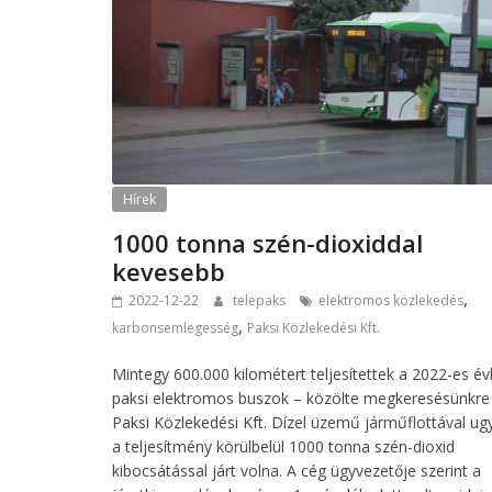
Hírek
1000 tonna szén-dioxiddal
kevesebb
,
2022-12-22
telepaks
elektromos közlekedés
,
karbonsemlegesség
Paksi Közlekedési Kft.
Mintegy 600.000 kilométert teljesítettek a 2022-es é
paksi elektromos buszok – közölte megkeresésünkre
Paksi Közlekedési Kft. Dízel üzemű járműflottával u
a teljesítmény körülbelül 1000 tonna szén-dioxid
kibocsátással járt volna. A cég ügyvezetője szerint a