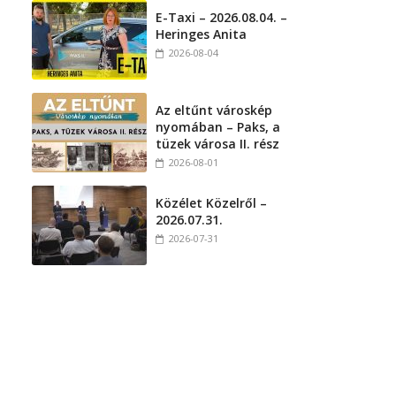
E-Taxi – 2026.08.04. –
Heringes Anita
2026-08-04
Az eltűnt városkép
nyomában – Paks, a
l
tüzek városa II. rész
2026-08-01
Közélet Közelről –
2026.07.31.
2026-07-31