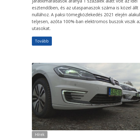
járatkimaradások aránya 1 százalék alatt volt az idei
esztendőben, és az utaspanaszok száma is közel állt
nullához. A paksi tömegközlekedés 2021 elején alakul
teljesen, azóta 100%-ban elektromos buszok viszik a
utasokat.
Tovább
Hírek