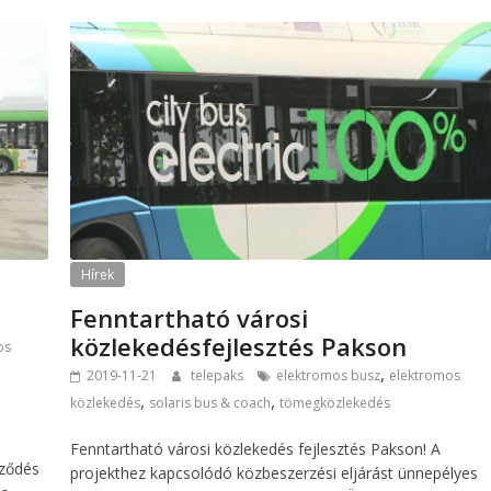
Hírek
Fenntartható városi
közlekedésfejlesztés Pakson
os
,
2019-11-21
telepaks
elektromos busz
elektromos
,
,
közlekedés
solaris bus & coach
tömegközlekedés
Fenntartható városi közlekedés fejlesztés Pakson! A
rződés
projekthez kapcsolódó közbeszerzési eljárást ünnepélyes