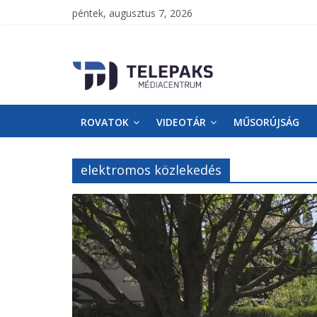
péntek, augusztus 7, 2026
TelePaks
Médiacentrum
ROVATOK
VIDEOTÁR
MŰSORÚJSÁG
TelePaks
Kistérségi
Televízió
elektromos közlekedés
honlapja