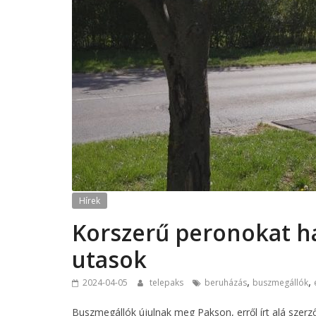
Hírek
Korszerű peronokat h
utasok
,
,
2024-04-05
telepaks
beruházás
buszmegállók
Buszmegállók újulnak meg Pakson, erről írt alá szer