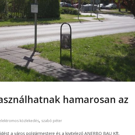
asználhatnak hamarosan az
,
elektromos közlekedés
szabó péter
ződést a város polgármestere és a kivitelező ANERBO BAU Kft.