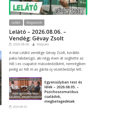
Lelátó
Magazinok
Lelátó – 2026.08.06. –
Vendég: Gévay Zsolt
2026-08-06
telepaks
A mai Lelátó vendége Gévay Zsolt, korábbi
paksi labdarúgó, aki négy éven át segítette az
NB I-es csapatot másodedzőként, nemrégiben
pedig az NB III-as gárda új vezetőedzője lett.
Egyensúlyban test és
lélek – 2026.08.05. –
Pszichoszomatikus
családok,
megbetegedések
2026-08-05