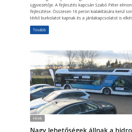
ügyvezetője. A fejlesztés kapcsán Szabó Péter elmo
fejlesztése. Összesen 16 peron kialakítására kerül so
térkő burkolatot kapnak és a járdakapcsolatot is elkés
Tovább
Hírek
Nagy lehetőségek állnak a hidr