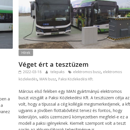
Hírek
Véget ért a tesztüzem
,
2022-03-18
telepaks
elektromos busz
elektromos
,
,
közlekedés
MAN busz
Paksi Közlekedési Kft.
Március első felében egy MAN gyártmányú elektromos
buszt vizsgált a Paksi Közlekedési Kft. A tesztüzem célja az
vben a
volt, hogy a típussal a cég kollégái megismerkedjenek, a kft
 a
ugyanis a jövőben flottabővítést tervez és fontos, hogy
gyanez
kiderüljön, valós üzemszerű környezetben megfelel-e ez a
modell a paksi igényeknek. Kiemelt szempont volt a teszt
során az akkumulátorok teljesítménye is.