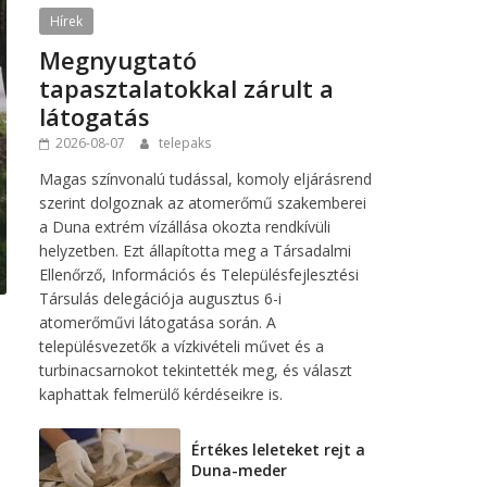
Hírek
Megnyugtató
tapasztalatokkal zárult a
látogatás
2026-08-07
telepaks
Magas színvonalú tudással, komoly eljárásrend
szerint dolgoznak az atomerőmű szakemberei
a Duna extrém vízállása okozta rendkívüli
helyzetben. Ezt állapította meg a Társadalmi
Ellenőrző, Információs és Településfejlesztési
Társulás delegációja augusztus 6-i
atomerőművi látogatása során. A
településvezetők a vízkivételi művet és a
turbinacsarnokot tekintették meg, és választ
kaphattak felmerülő kérdéseikre is.
Értékes leleteket rejt a
Duna-meder