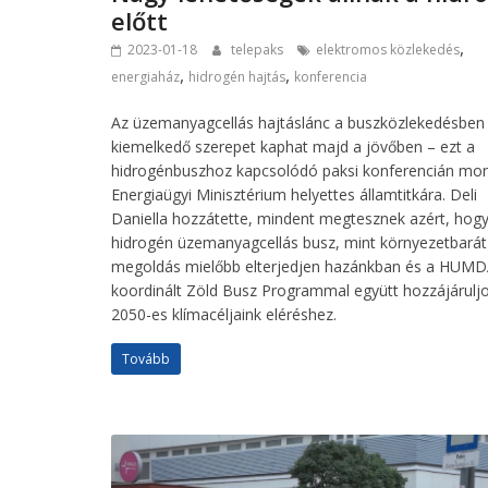
előtt
,
2023-01-18
telepaks
elektromos közlekedés
,
,
energiaház
hidrogén hajtás
konferencia
Az üzemanyagcellás hajtáslánc a buszközlekedésben 
kiemelkedő szerepet kaphat majd a jövőben – ezt a
hidrogénbuszhoz kapcsolódó paksi konferencián mo
Energiaügyi Minisztérium helyettes államtitkára. Deli
Daniella hozzátette, mindent megtesznek azért, hogy
hidrogén üzemanyagcellás busz, mint környezetbarát
megoldás mielőbb elterjedjen hazánkban és a HUMDA
koordinált Zöld Busz Programmal együtt hozzájárulj
2050-es klímacéljaink eléréshez.
Tovább