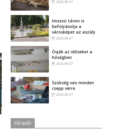
2026-08-07
Hosszú távon is
befolyásolja a
városképet az aszály
2026-08-07
Óvják az időseket a
hőségben
2026-08-07
Szükség van minden
csepp vérre
2026-08-07
Híradó