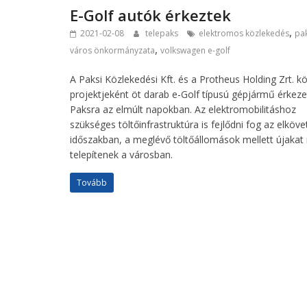
E-Golf autók érkeztek
,
2021-02-08
telepaks
elektromos közlekedés
pa
,
város önkormányzata
volkswagen e-golf
A Paksi Közlekedési Kft. és a Protheus Holding Zrt. k
projektjeként öt darab e-Golf típusú gépjármű érkeze
Paksra az elmúlt napokban. Az elektromobilitáshoz
szükséges töltőinfrastruktúra is fejlődni fog az elköv
időszakban, a meglévő töltőállomások mellett újakat 
telepítenek a városban.
Tovább