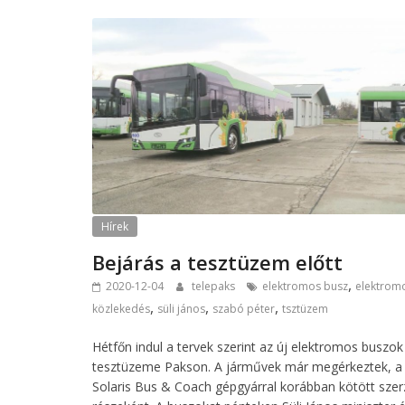
Hírek
Bejárás a tesztüzem előtt
,
2020-12-04
telepaks
elektromos busz
elektrom
,
,
,
közlekedés
süli jános
szabó péter
tsztüzem
Hétfőn indul a tervek szerint az új elektromos buszok
tesztüzeme Pakson. A járművek már megérkeztek, a
Solaris Bus & Coach gépgyárral korábban kötött sze