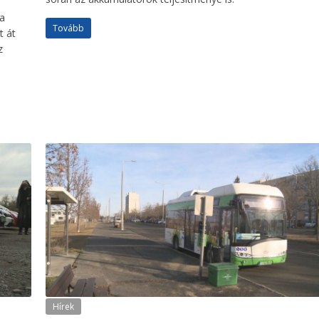
 a
Tovább
t át
z
Hírek