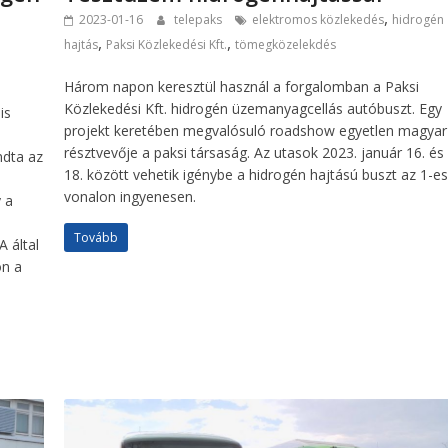
,
2023-01-16
telepaks
elektromos közlekedés
hidrogén
,
,
hajtás
Paksi Közlekedési Kft.
tömegközelekdés
Három napon keresztül használ a forgalomban a Paksi
Közlekedési Kft. hidrogén üzemanyagcellás autóbuszt. Egy
is
projekt keretében megvalósuló roadshow egyetlen magyar
résztvevője a paksi társaság. Az utasok 2023. január 16. és
ndta az
18. között vehetik igénybe a hidrogén hajtású buszt az 1-e
vonalon ingyenesen.
 a
Tovább
 által
on a