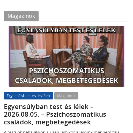
Magazinok
Egyensúlyban test és lélek
Magazinok
Egyensúlyban test és lélek –
2026.08.05. – Pszichoszomatikus
családok, megbetegedések
2026-08-05
telepaks
A testünk néha akkor is üzen, amikor a lelkünk már nem talál