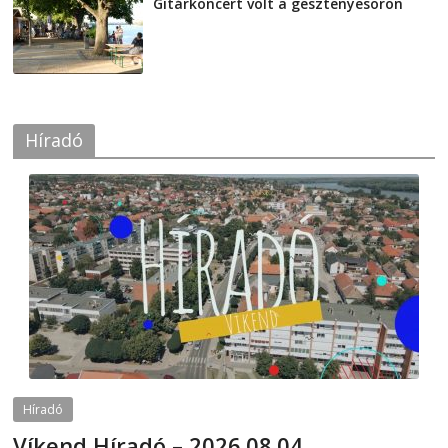
Gitárkoncert volt a gesztenyesoron
2026-08-04
Híradó
Híradó
Víkend Híradó – 2026.08.04.