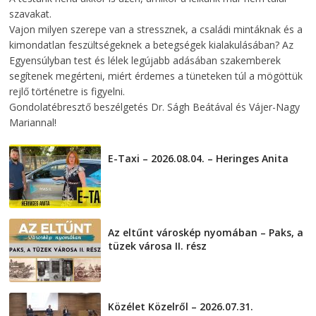
szavakat.
Vajon milyen szerepe van a stressznek, a családi mintáknak és a
kimondatlan feszültségeknek a betegségek kialakulásában? Az
Egyensúlyban test és lélek legújabb adásában szakemberek
segítenek megérteni, miért érdemes a tüneteken túl a mögöttük
rejlő történetre is figyelni.
Gondolatébresztő beszélgetés Dr. Ságh Beátával és Vájer-Nagy
Mariannal!
E-Taxi – 2026.08.04. – Heringes Anita
2026-08-04
Az eltűnt városkép nyomában – Paks, a
tüzek városa II. rész
2026-08-01
Közélet Közelről – 2026.07.31.