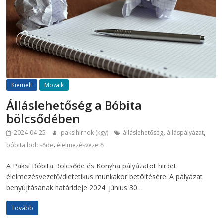
Kiemelt
Mozaik
Álláslehetőség a Bóbita
bölcsődében
,
,
2024-04-25
paksihirnok (kgy)
álláslehetőség
álláspályázat
,
bóbita bölcsőde
élelmezésvezető
A Paksi Bóbita Bölcsőde és Konyha pályázatot hirdet
élelmezésvezető/dietetikus munkakör betöltésére. A pályázat
benyújtásának határideje 2024. június 30…
Tovább