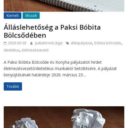
Kiemelt
Mozaik
Álláslehetőség a Paksi Bóbita
Bölcsődében
,
,
2026-03-03
paksihirnok (kgy)
álláspályázat
bóbita bölcsőde
,
dietetikus
élelmezésvezető
A Paksi Bóbita Bölcsőde és Konyha pályázatot hirdet
élelmezésvezető/dietetikus munkakör betöltésére. A pályázat
benyújtásának határideje 2026. március 23…
Tovább