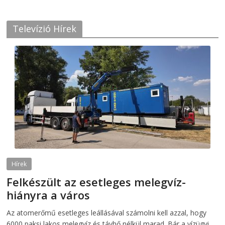
Televízió Hírek
Hírek
Felkészült az esetleges melegvíz-
hiányra a város
2026-08-04
telepaks
Az atomerőmű esetleges leállásával számolni kell azzal, hogy
6000 paksi lakos melegvíz és távhő nélkül marad. Bár a vízügyi