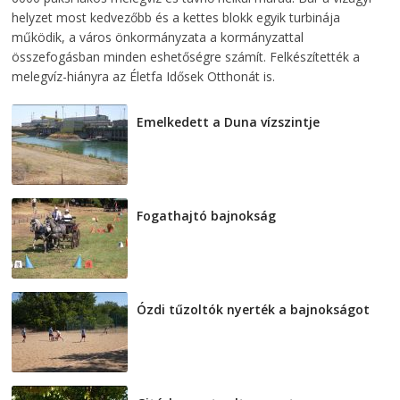
helyzet most kedvezőbb és a kettes blokk egyik turbinája
működik, a város önkormányzata a kormányzattal
összefogásban minden eshetőségre számít. Felkészítették a
melegvíz-hiányra az Életfa Idősek Otthonát is.
Emelkedett a Duna vízszintje
2026-08-04
Fogathajtó bajnokság
2026-08-04
Ózdi tűzoltók nyerték a bajnokságot
2026-08-04