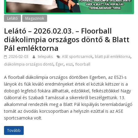
Lelátó
Magazinok
Lelátó – 2026.02.03. – Floorball
diákolimpia országos döntő & Blatt
Pál emléktorna
,
,
2026-02-03
telepaks
ASE sportcsarnok
blatt pál emléktorna
,
,
,
diákolimpia országos döntő
Éger
eszi
floorball
A floorball diákolimpia országos döntőben Egerben, az ESZI-s
lányok és fiúk kiváló eredményeket értek el köztük kétszer is a
dobogó legfelső fokára állhattak, edzőikkel, felkészítőikkel Nagy
Gáborral és Szabadi Tamással a sikerekről beszélgettünk. 13.
alkalommal rendezték meg a Blatt Pál kispályás teremlabdarúgó
tornát az óvodás korcsoportban a helyszín ezúttal is az ASE
sportcsarnoka volt.
Tovább