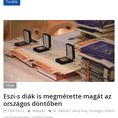
Tovább
Hírek
Eszi-s diák is megmérette magát az
országos döntőben
,
,
2026-04-21
telepaks
dr. Sükösd Csaba
eszi
Országos Szilárd
,
Leó Fizikaverseny
Szöllősi Dániel