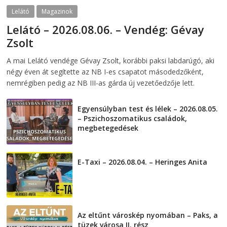
Lelátó
Magazinok
Lelátó – 2026.08.06. – Vendég: Gévay
Zsolt
2026-08-06
telepaks
A mai Lelátó vendége Gévay Zsolt, korábbi paksi labdarúgó, aki
négy éven át segítette az NB I-es csapatot másodedzőként,
nemrégiben pedig az NB III-as gárda új vezetőedzője lett.
Egyensúlyban test és lélek – 2026.08.05.
– Pszichoszomatikus családok,
megbetegedések
2026-08-05
E-Taxi – 2026.08.04. – Heringes Anita
2026-08-04
Az eltűnt városkép nyomában – Paks, a
tüzek városa II. rész