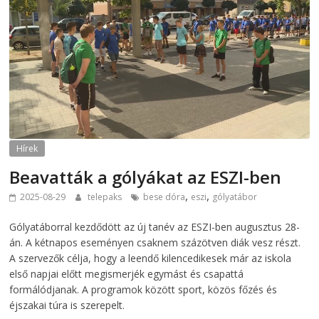
Hírek
Beavatták a gólyákat az ESZI-ben
,
,
2025-08-29
telepaks
bese dóra
eszi
gólyatábor
Gólyatáborral kezdődött az új tanév az ESZI-ben augusztus 28-
án. A kétnapos eseményen csaknem százötven diák vesz részt.
A szervezők célja, hogy a leendő kilencedikesek már az iskola
első napjai előtt megismerjék egymást és csapattá
formálódjanak. A programok között sport, közös főzés és
éjszakai túra is szerepelt.