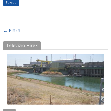
Tovább
← Előző
Televízió Hírek