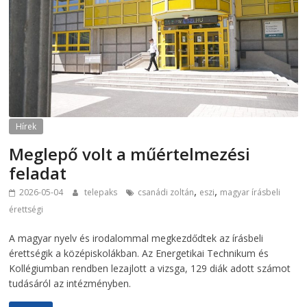
Hírek
Meglepő volt a műértelmezési
feladat
,
,
2026-05-04
telepaks
csanádi zoltán
eszi
magyar írásbeli
érettségi
A magyar nyelv és irodalommal megkezdődtek az írásbeli
érettségik a középiskolákban. Az Energetikai Technikum és
Kollégiumban rendben lezajlott a vizsga, 129 diák adott számot
tudásáról az intézményben.