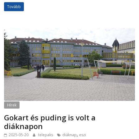
Tovább
Hírek
Gokart és puding is volt a
diáknapon
,
2025-05-20
telepaks
diáknap
eszi