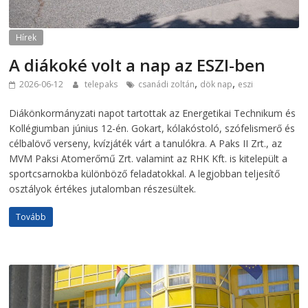
Hírek
A diákoké volt a nap az ESZI-ben
,
,
2026-06-12
telepaks
csanádi zoltán
dök nap
eszi
Diákönkormányzati napot tartottak az Energetikai Technikum és
Kollégiumban június 12-én. Gokart, kólakóstoló, szófelismerő és
célbalövő verseny, kvízjáték várt a tanulókra. A Paks II Zrt., az
MVM Paksi Atomerőmű Zrt. valamint az RHK Kft. is kitelepült a
sportcsarnokba különböző feladatokkal. A legjobban teljesítő
osztályok értékes jutalomban részesültek.
Tovább