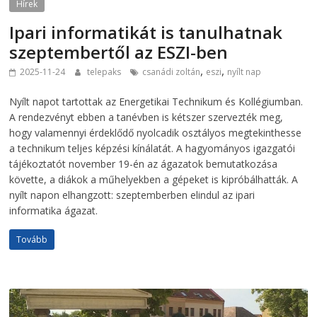
Hírek
Ipari informatikát is tanulhatnak
szeptembertől az ESZI-ben
,
,
2025-11-24
telepaks
csanádi zoltán
eszi
nyílt nap
Nyílt napot tartottak az Energetikai Technikum és Kollégiumban.
A rendezvényt ebben a tanévben is kétszer szervezték meg,
hogy valamennyi érdeklődő nyolcadik osztályos megtekinthesse
a technikum teljes képzési kínálatát. A hagyományos igazgatói
tájékoztatót november 19-én az ágazatok bemutatkozása
követte, a diákok a műhelyekben a gépeket is kipróbálhatták. A
nyílt napon elhangzott: szeptemberben elindul az ipari
informatika ágazat.
Tovább