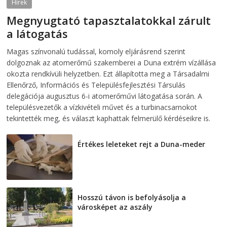
Hírek
Megnyugtató tapasztalatokkal zárult
a látogatás
2026-08-07
telepaks
Magas színvonalú tudással, komoly eljárásrend szerint
dolgoznak az atomerőmű szakemberei a Duna extrém vízállása
okozta rendkívüli helyzetben. Ezt állapította meg a Társadalmi
Ellenőrző, Információs és Településfejlesztési Társulás
delegációja augusztus 6-i atomerőművi látogatása során. A
településvezetők a vízkivételi művet és a turbinacsarnokot
tekintették meg, és választ kaphattak felmerülő kérdéseikre is.
Értékes leleteket rejt a Duna-meder
2026-08-07
Hosszú távon is befolyásolja a
városképet az aszály
2026-08-07