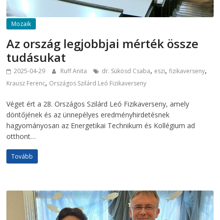
Mozaik
Az ország legjobbjai mérték össze
tudásukat
,
,
,
2025-04-29
Ruff Anita
dr. Sükösd Csaba
eszi
fizikaverseny
,
Krausz Ferenc
Országos Szilárd Leó Fizikaverseny
Véget ért a 28. Országos Szilárd Leó Fizikaverseny, amely
döntőjének és az ünnepélyes eredményhirdetésnek
hagyományosan az Energetikai Technikum és Kollégium ad
otthont…
Tovább