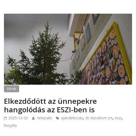
Hírek
Elkezdődött az ünnepekre
hangolódás az ESZI-ben is
,
,
,
2025-12-02
telepaks
ajándékozás
dc dunakom zrt
eszi
fenyőfa