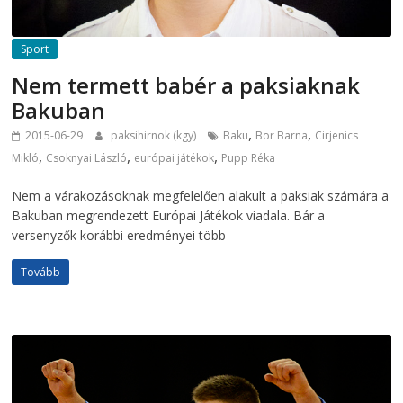
Sport
Nem termett babér a paksiaknak
Bakuban
,
,
2015-06-29
paksihirnok (kgy)
Baku
Bor Barna
Cirjenics
,
,
,
Mikló
Csoknyai László
európai játékok
Pupp Réka
Nem a várakozásoknak megfelelően alakult a paksiak számára a
Bakuban megrendezett Európai Játékok viadala. Bár a
versenyzők korábbi eredményei több
Tovább