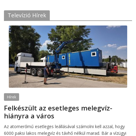
Televízió Hírek
Hírek
Felkészült az esetleges melegvíz-
hiányra a város
2026-08-04
telepaks
Az atomerőmű esetleges leállásával számolni kell azzal, hogy
6000 paksi lakos melegvíz és távhő nélkül marad. Bár a vízügyi