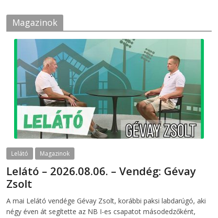
Magazinok
Lelátó
Magazinok
Lelátó – 2026.08.06. – Vendég: Gévay
Zsolt
2026-08-06
telepaks
A mai Lelátó vendége Gévay Zsolt, korábbi paksi labdarúgó, aki
négy éven át segítette az NB I-es csapatot másodedzőként,