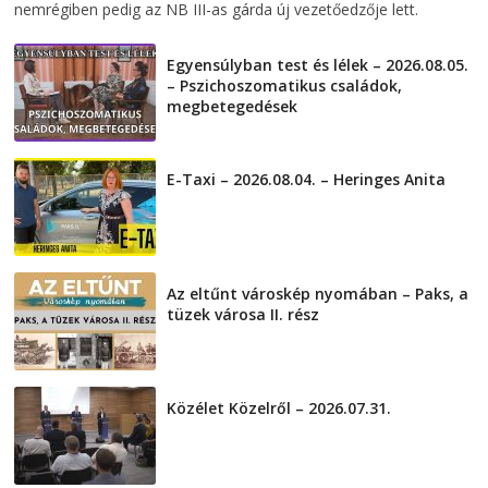
nemrégiben pedig az NB III-as gárda új vezetőedzője lett.
Egyensúlyban test és lélek – 2026.08.05.
– Pszichoszomatikus családok,
megbetegedések
2026-08-05
E-Taxi – 2026.08.04. – Heringes Anita
2026-08-04
Az eltűnt városkép nyomában – Paks, a
tüzek városa II. rész
2026-08-01
Közélet Közelről – 2026.07.31.
2026-07-31