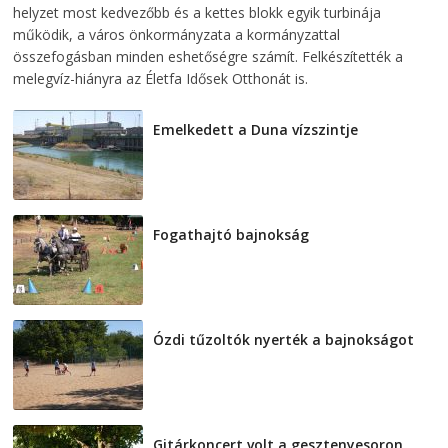
helyzet most kedvezőbb és a kettes blokk egyik turbinája
működik, a város önkormányzata a kormányzattal
összefogásban minden eshetőségre számít. Felkészítették a
melegvíz-hiányra az Életfa Idősek Otthonát is.
Emelkedett a Duna vízszintje
2026-08-04
Fogathajtó bajnokság
2026-08-04
Ózdi tűzoltók nyerték a bajnokságot
2026-08-04
Gitárkoncert volt a gesztenyesoron