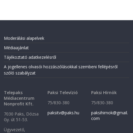
Moderálási alapelvek
Médiaajánlat
Tájékoztató adatkezelésről
A jogellenes olvasói hozzászólásokkal szembeni fellépésről
szóló szabályzat
Telepaks
Paksi Televízió
Paksi Hírnök
Médiacentrum
75/830-380
75/830-380
Nonprofit Kft.
paksitv@paks.hu
paksihirnok@gmail.
7030 Paks, Dózsa
com
Gy. út 51-53.
Ügyvezető,