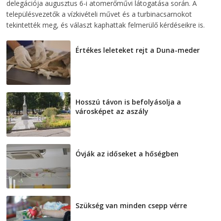
delegációja augusztus 6-i atomerőművi látogatása során. A
településvezetők a vízkivételi művet és a turbinacsarnokot
tekintették meg, és választ kaphattak felmerülő kérdéseikre is.
Értékes leleteket rejt a Duna-meder
2026-08-07
Hosszú távon is befolyásolja a
városképet az aszály
2026-08-07
Óvják az időseket a hőségben
2026-08-07
Szükség van minden csepp vérre
2026-08-07