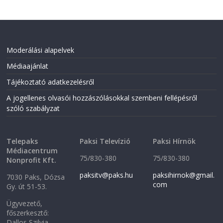
Moderálási alapelvek
Médiaajánlat
Tájékoztató adatkezelésről
A jogellenes olvasói hozzászólásokkal szembeni fellépésről
szóló szabályzat
Telepaks
Paksi Televízió
Paksi Hírnök
Médiacentrum
75/830-380
75/830-380
Nonprofit Kft.
paksitv@paks.hu
paksihirnok@gmail.
7030 Paks, Dózsa
com
Gy. út 51-53.
Ügyvezető,
főszerkesztő:
Dallos Szilvia