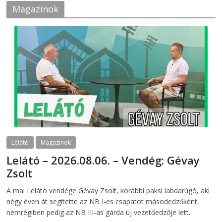
Magazinok
Lelátó
Magazinok
Lelátó – 2026.08.06. – Vendég: Gévay
Zsolt
2026-08-06
telepaks
A mai Lelátó vendége Gévay Zsolt, korábbi paksi labdarúgó, aki
négy éven át segítette az NB I-es csapatot másodedzőként,
nemrégiben pedig az NB III-as gárda új vezetőedzője lett.