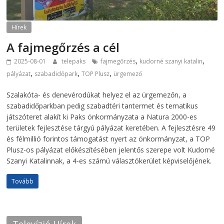
Hírek
A fajmegőrzés a cél
,
,
2025-08-01
telepaks
fajmegőrzés
kudorné szanyi katalin
,
,
,
pályázat
szabadidőpark
TOP Plusz
ürgemező
Szalakóta- és denevérodúkat helyez el az ürgemezőn, a
szabadidőparkban pedig szabadtéri tantermet és tematikus
játszóteret alakít ki Paks önkormányzata a Natura 2000-es
területek fejlesztése tárgyú pályázat keretében. A fejlesztésre 49
és félmillió forintos támogatást nyert az önkormányzat, a TOP
Plusz-os pályázat előkészítésében jelentős szerepe volt Kudorné
Szanyi Katalinnak, a 4-es számú választókerület képviselőjének.
Tovább