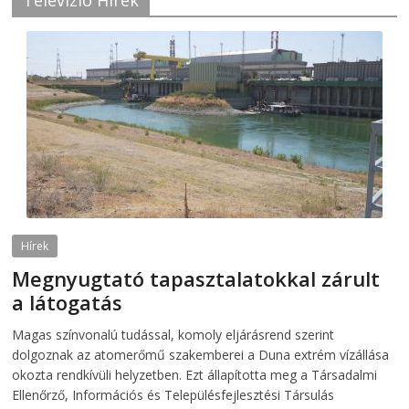
Televízió Hírek
Hírek
Megnyugtató tapasztalatokkal zárult
a látogatás
2026-08-07
telepaks
Magas színvonalú tudással, komoly eljárásrend szerint
dolgoznak az atomerőmű szakemberei a Duna extrém vízállása
okozta rendkívüli helyzetben. Ezt állapította meg a Társadalmi
Ellenőrző, Információs és Településfejlesztési Társulás