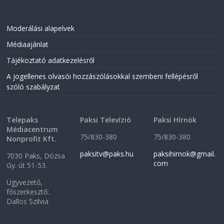
Moderálási alapelvek
Médiaajánlat
Tájékoztató adatkezelésről
A jogellenes olvasói hozzászólásokkal szembeni fellépésről
szóló szabályzat
Telepaks
Paksi Televízió
Paksi Hírnök
Médiacentrum
75/830-380
75/830-380
Nonprofit Kft.
paksitv@paks.hu
paksihirnok@gmail.
7030 Paks, Dózsa
com
Gy. út 51-53.
Ügyvezető,
főszerkesztő:
Dallos Szilvia