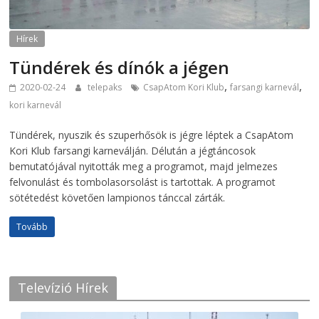
Hírek
Tündérek és dínók a jégen
,
,
2020-02-24
telepaks
CsapAtom Kori Klub
farsangi karnevál
kori karnevál
Tündérek, nyuszik és szuperhősök is jégre léptek a CsapAtom
Kori Klub farsangi karneválján. Délután a jégtáncosok
bemutatójával nyitották meg a programot, majd jelmezes
felvonulást és tombolasorsolást is tartottak. A programot
sötétedést követően lampionos tánccal zárták.
Tovább
Televízió Hírek