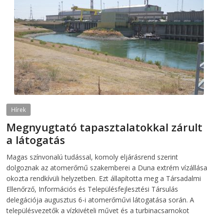
Hírek
Megnyugtató tapasztalatokkal zárult
a látogatás
2026-08-07
telepaks
Magas színvonalú tudással, komoly eljárásrend szerint
dolgoznak az atomerőmű szakemberei a Duna extrém vízállása
okozta rendkívüli helyzetben. Ezt állapította meg a Társadalmi
Ellenőrző, Információs és Településfejlesztési Társulás
delegációja augusztus 6-i atomerőművi látogatása során. A
településvezetők a vízkivételi művet és a turbinacsarnokot