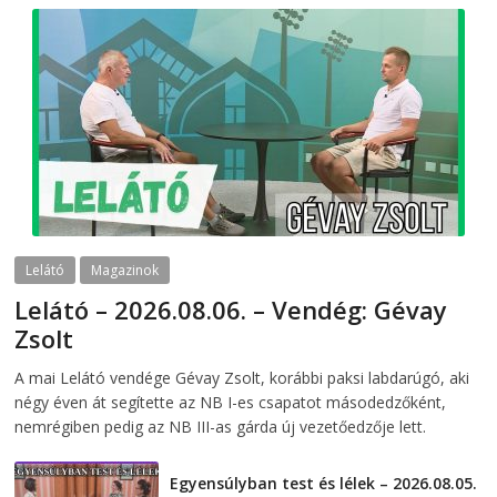
Lelátó
Magazinok
Lelátó – 2026.08.06. – Vendég: Gévay
Zsolt
2026-08-06
telepaks
A mai Lelátó vendége Gévay Zsolt, korábbi paksi labdarúgó, aki
négy éven át segítette az NB I-es csapatot másodedzőként,
nemrégiben pedig az NB III-as gárda új vezetőedzője lett.
Egyensúlyban test és lélek – 2026.08.05.