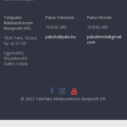
Telepaks
Paksi Televízió
Paksi Hírnök
Médiacentrum
75/830-380
75/830-380
Nonprofit Kft.
paksitv@paks.hu
paksihirnok@gmail.
7030 Paks, Dózsa
com
Gy. út 51-53.
Ügyvezető,
főszerkesztő:
Dallos Szilvia
© 2023 TelePaks Médiacentrum Nonprofit Kft.