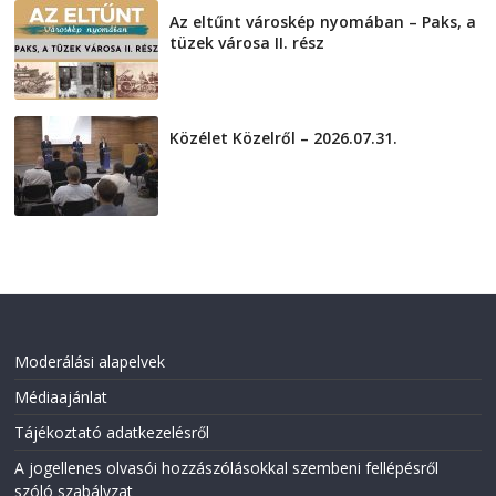
Az eltűnt városkép nyomában – Paks, a
tüzek városa II. rész
2026-08-01
Közélet Közelről – 2026.07.31.
2026-07-31
Moderálási alapelvek
Médiaajánlat
Tájékoztató adatkezelésről
A jogellenes olvasói hozzászólásokkal szembeni fellépésről
szóló szabályzat