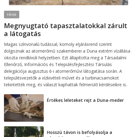
Hírek
Megnyugtató tapasztalatokkal zárult
a látogatás
2026-08-07
telepaks
Magas színvonalú tudással, komoly eljárásrend szerint
dolgoznak az atomerőmű szakemberei a Duna extrém vízállása
okozta rendkívüli helyzetben. Ezt állapította meg a Társadalmi
Ellenőrző, Információs és Településfejlesztési Társulás
delegációja augusztus 6-i atomerőművi látogatása során. A
településvezetők a vízkivételi művet és a turbinacsarnokot
tekintették meg, és választ kaphattak felmerülő kérdéseikre is.
Értékes leleteket rejt a Duna-meder
2026-08-07
Hosszú távon is befolyásolja a