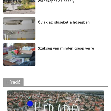
városképet az aszály
2026-08-07
Óvják az időseket a hőségben
2026-08-07
Szükség van minden csepp vérre
2026-08-07
Híradó