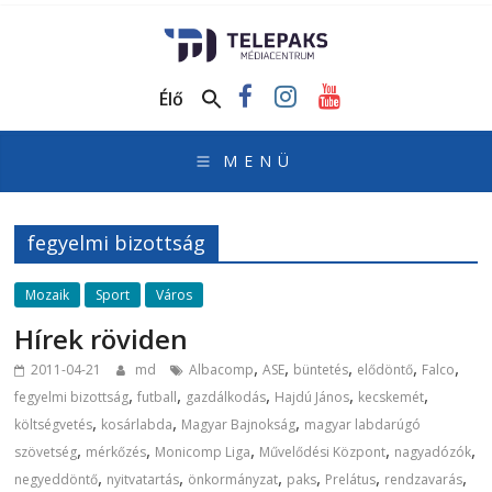
TelePaks
Médiacentrum
Élő
TelePaks
Kistérségi
Televízió
honlapja
fegyelmi bizottság
Mozaik
Sport
Város
Hírek röviden
,
,
,
,
,
2011-04-21
md
Albacomp
ASE
büntetés
elődöntő
Falco
,
,
,
,
,
fegyelmi bizottság
futball
gazdálkodás
Hajdú János
kecskemét
,
,
,
költségvetés
kosárlabda
Magyar Bajnokság
magyar labdarúgó
,
,
,
,
,
szövetség
mérkőzés
Monicomp Liga
Művelődési Központ
nagyadózók
,
,
,
,
,
,
negyeddöntő
nyitvatartás
önkormányzat
paks
Prelátus
rendzavarás