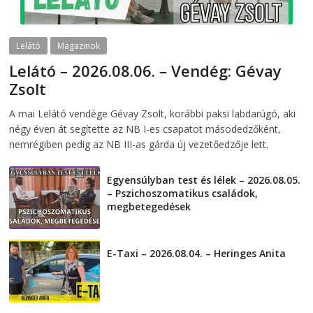
Lelátó
Magazinok
Lelátó – 2026.08.06. – Vendég: Gévay
Zsolt
2026-08-06
telepaks
A mai Lelátó vendége Gévay Zsolt, korábbi paksi labdarúgó, aki
négy éven át segítette az NB I-es csapatot másodedzőként,
nemrégiben pedig az NB III-as gárda új vezetőedzője lett.
Egyensúlyban test és lélek – 2026.08.05.
– Pszichoszomatikus családok,
megbetegedések
2026-08-05
E-Taxi – 2026.08.04. – Heringes Anita
2026-08-04