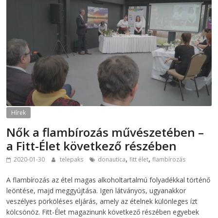
Hírek
Nők a flambírozás művészetében –
a Fitt-Élet következő részében
,
,
2020-01-30
telepaks
donautica
fitt élet
flambírozás
A flambírozás az étel magas alkoholtartalmú folyadékkal történő
leöntése, majd meggyújtása. Igen látványos, ugyanakkor
veszélyes pörköléses eljárás, amely az ételnek különleges ízt
kölcsönöz. Fitt-Élet magazinunk következő részében egyebek