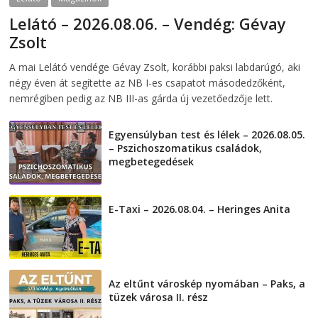
Lelátó – 2026.08.06. – Vendég: Gévay
Zsolt
2026-08-06
telepaks
A mai Lelátó vendége Gévay Zsolt, korábbi paksi labdarúgó, aki
négy éven át segítette az NB I-es csapatot másodedzőként,
nemrégiben pedig az NB III-as gárda új vezetőedzője lett.
Egyensúlyban test és lélek – 2026.08.05.
– Pszichoszomatikus családok,
megbetegedések
2026-08-05
E-Taxi – 2026.08.04. – Heringes Anita
2026-08-04
Az eltűnt városkép nyomában – Paks, a
tüzek városa II. rész
2026-08-01