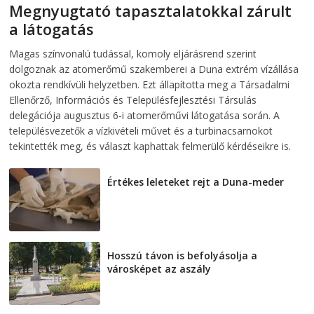
Megnyugtató tapasztalatokkal zárult
a látogatás
2026-08-07
telepaks
Magas színvonalú tudással, komoly eljárásrend szerint
dolgoznak az atomerőmű szakemberei a Duna extrém vízállása
okozta rendkívüli helyzetben. Ezt állapította meg a Társadalmi
Ellenőrző, Információs és Településfejlesztési Társulás
delegációja augusztus 6-i atomerőművi látogatása során. A
településvezetők a vízkivételi művet és a turbinacsarnokot
tekintették meg, és választ kaphattak felmerülő kérdéseikre is.
Értékes leleteket rejt a Duna-meder
2026-08-07
Hosszú távon is befolyásolja a
városképet az aszály
2026-08-07