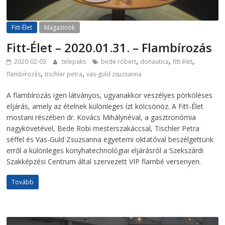
Fitt-Élet
Magazinok
Fitt-Élet – 2020.01.31. – Flambírozás
,
,
,
2020-02-03
telepaks
bede róbert
donautica
fitt élet
,
,
flambírozás
tischler petra
vas-guld zsuzsanna
A flambírozás igen látványos, ugyanakkor veszélyes pörköléses
eljárás, amely az ételnek különleges ízt kölcsönöz. A Fitt-Élet
mostani részében dr. Kovács Mihálynéval, a gasztronómia
nagykövetével, Bede Robi mesterszakáccsal, Tischler Petra
séffel és Vas-Guld Zsuzsanna egyetemi oktatóval beszélgettünk
erről a különleges konyhatechnológiai eljárásról a Szekszárdi
Szakképzési Centrum által szervezett VIP flambé versenyen.
Tovább