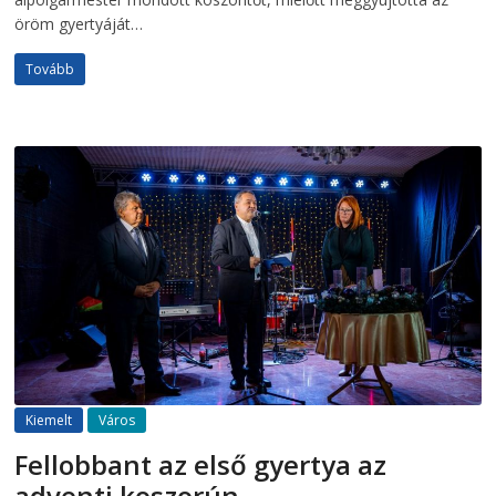
öröm gyertyáját…
Tovább
Kiemelt
Város
Fellobbant az első gyertya az
adventi koszorún