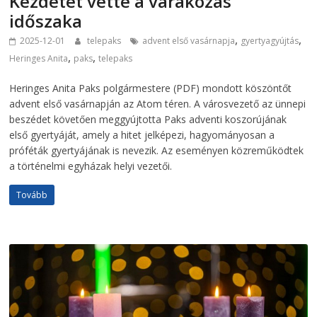
Kezdetét vette a várakozás
időszaka
,
,
2025-12-01
telepaks
advent első vasárnapja
gyertyagyújtás
,
,
Heringes Anita
paks
telepaks
Heringes Anita Paks polgármestere (PDF) mondott köszöntőt
advent első vasárnapján az Atom téren. A városvezető az ünnepi
beszédet követően meggyújtotta Paks adventi koszorújának
első gyertyáját, amely a hitet jelképezi, hagyományosan a
próféták gyertyájának is nevezik. Az eseményen közreműködtek
a történelmi egyházak helyi vezetői.
Tovább