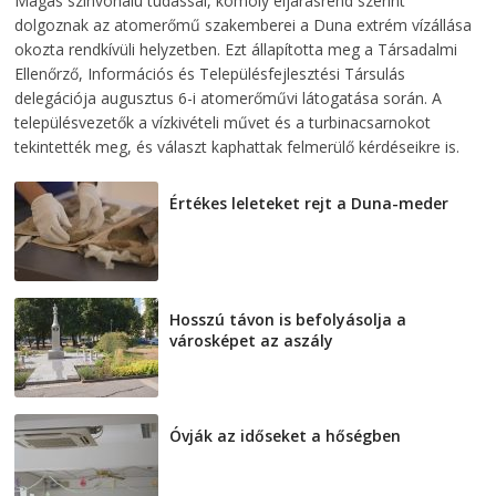
Magas színvonalú tudással, komoly eljárásrend szerint
dolgoznak az atomerőmű szakemberei a Duna extrém vízállása
okozta rendkívüli helyzetben. Ezt állapította meg a Társadalmi
Ellenőrző, Információs és Településfejlesztési Társulás
delegációja augusztus 6-i atomerőművi látogatása során. A
településvezetők a vízkivételi művet és a turbinacsarnokot
tekintették meg, és választ kaphattak felmerülő kérdéseikre is.
Értékes leleteket rejt a Duna-meder
2026-08-07
Hosszú távon is befolyásolja a
városképet az aszály
2026-08-07
Óvják az időseket a hőségben
2026-08-07