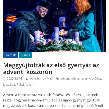
Kiemelt
Város
Meggyújtották az első gyertyát az
adventi koszorún
,
,
2025-12-01
paksihirnok (kgy)
adventi udvar
gyertyagyújtás
,
jégpálya
Paksi Advent
Advent a karácsonyra való lelki felkészülés időszaka, aminek
része, hogy vasárnaponként újabb és újabb gyertyát gyújtunk
meg az adventi koszorún, sorban a hitet, a reményt, az örömöt