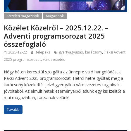
Közéleti magazinok
Magazinok
Közélet Közelről – 2025.12.22. –
Adventi programsorozat 2025
összefoglaló
,
,
2025-12-22
telepaks
gyertyagyújtás
karácsony
Paksi Advent
,
2025 programsorozat
városvezetés
Négy héten keresztül szolgálta az ünnepre való hangolódást a
Paksi Advent 2025 programsorozat. Hétről hétre gyúltak meg a
karácsony közeledtét jelző gyertyák a városvezetés tagjainak
jóvoltából. Az elmúlt hetek eseményeiből adunk egy kis ízelítőt a
mai magazinban, tartsanak velünk!
Tovább