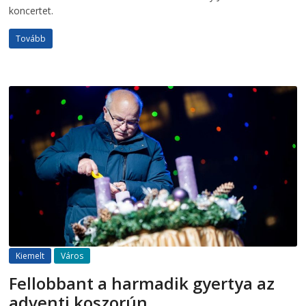
koncertet.
Tovább
Kiemelt
Város
Fellobbant a harmadik gyertya az
adventi koszorún