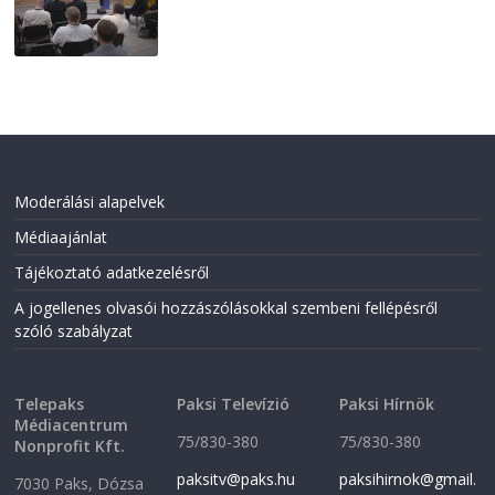
2026-07-31
Moderálási alapelvek
Médiaajánlat
Tájékoztató adatkezelésről
A jogellenes olvasói hozzászólásokkal szembeni fellépésről
szóló szabályzat
Telepaks
Paksi Televízió
Paksi Hírnök
Médiacentrum
75/830-380
75/830-380
Nonprofit Kft.
paksitv@paks.hu
paksihirnok@gmail.
7030 Paks, Dózsa