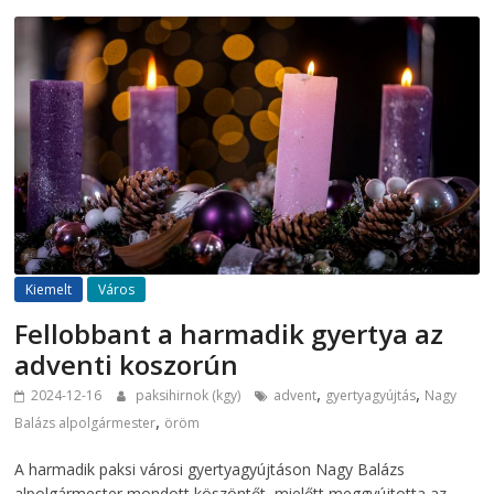
Kiemelt
Város
Fellobbant a harmadik gyertya az
adventi koszorún
,
,
2024-12-16
paksihirnok (kgy)
advent
gyertyagyújtás
Nagy
,
Balázs alpolgármester
öröm
A harmadik paksi városi gyertyagyújtáson Nagy Balázs
alpolgármester mondott köszöntőt, mielőtt meggyújtotta az