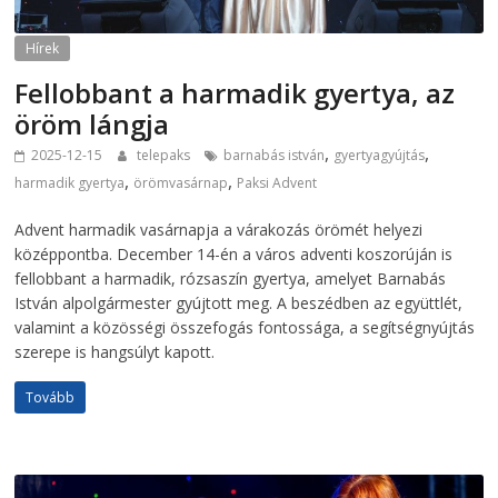
Hírek
Fellobbant a harmadik gyertya, az
öröm lángja
,
,
2025-12-15
telepaks
barnabás istván
gyertyagyújtás
,
,
harmadik gyertya
örömvasárnap
Paksi Advent
Advent harmadik vasárnapja a várakozás örömét helyezi
középpontba. December 14-én a város adventi koszorúján is
fellobbant a harmadik, rózsaszín gyertya, amelyet Barnabás
István alpolgármester gyújtott meg. A beszédben az együttlét,
valamint a közösségi összefogás fontossága, a segítségnyújtás
szerepe is hangsúlyt kapott.
Tovább