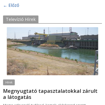
← Előző
Televízió Hírek
Hírek
Megnyugtató tapasztalatokkal zárult
a látogatás
2026-08-07
telepaks