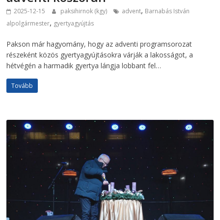
,
2025-12-15
paksihirnok (kgy)
advent
Barnabás István
,
alpolgármester
gyertyagyújtás
Pakson már hagyomány, hogy az adventi programsorozat
részeként közös gyertyagyújtásokra várják a lakosságot, a
hétvégén a harmadik gyertya lángja lobbant fel…
Tovább