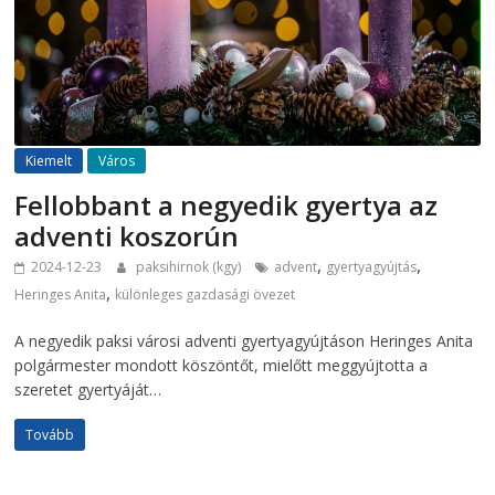
Kiemelt
Város
Fellobbant a negyedik gyertya az
adventi koszorún
,
,
2024-12-23
paksihirnok (kgy)
advent
gyertyagyújtás
,
Heringes Anita
különleges gazdasági övezet
A negyedik paksi városi adventi gyertyagyújtáson Heringes Anita
polgármester mondott köszöntőt, mielőtt meggyújtotta a
szeretet gyertyáját…
Tovább