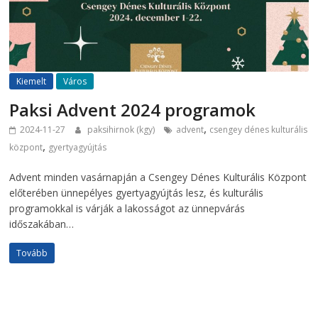
Kiemelt
Város
Paksi Advent 2024 programok
,
2024-11-27
paksihirnok (kgy)
advent
csengey dénes kulturális
,
központ
gyertyagyújtás
Advent minden vasárnapján a Csengey Dénes Kulturális Központ
előterében ünnepélyes gyertyagyújtás lesz, és kulturális
programokkal is várják a lakosságot az ünnepvárás
időszakában…
Tovább