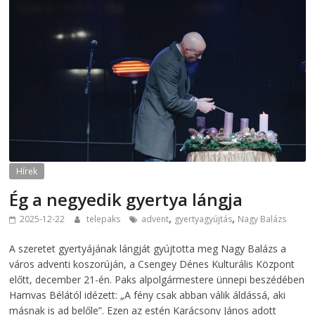
Hírek
Ég a negyedik gyertya lángja
,
,
2025-12-22
telepaks
advent
gyertyagyújtás
Nagy Balázs
A szeretet gyertyájának lángját gyújtotta meg Nagy Balázs a
város adventi koszorúján, a Csengey Dénes Kulturális Központ
előtt, december 21-én. Paks alpolgármestere ünnepi beszédében
Hamvas Bélától idézett: „A fény csak abban válik áldássá, aki
másnak is ad belőle”. Ezen az estén Karácsony János adott