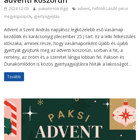
,
2024-12-03
paksihirnok (kgy)
advent
Felföldi László pécsi
,
megyéspüspök
gyertyagyújtás
Advent a Szent András napjához legközelebb eső vasárnap
kezdődik és karácsonyig (december 25.) tart. Ez a lelki felkészülés
időszaka, aminek része, hogy vasárnaponként újabb és újabb
gyertyát gyújtunk meg az adventi koszorún, sorban a hit, a
remény, az öröm és a szeretet lángja lobban fel. Pakson és
Dunakömlődön is közös gyertyagyújtásra hívták a lakosságot…
Tovább