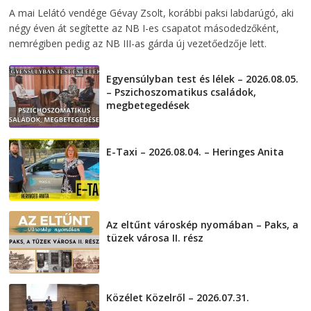
2026-08-06
telepaks
A mai Lelátó vendége Gévay Zsolt, korábbi paksi labdarúgó, aki
négy éven át segítette az NB I-es csapatot másodedzőként,
nemrégiben pedig az NB III-as gárda új vezetőedzője lett.
Egyensúlyban test és lélek – 2026.08.05.
– Pszichoszomatikus családok,
megbetegedések
2026-08-05
E-Taxi – 2026.08.04. – Heringes Anita
2026-08-04
Az eltűnt városkép nyomában – Paks, a
tüzek városa II. rész
2026-08-01
Közélet Közelről – 2026.07.31.